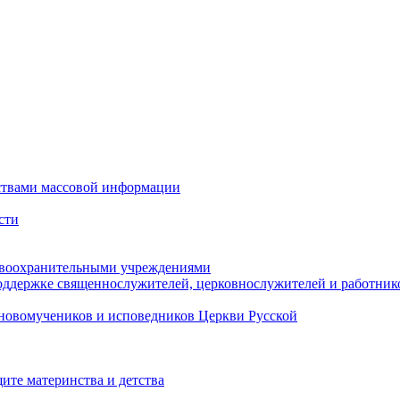
ствами массовой информации
сти
авоохранительными учреждениями
оддержке священнослужителей, церковнослужителей и работник
новомучеников и исповедников Церкви Русской
ите материнства и детства