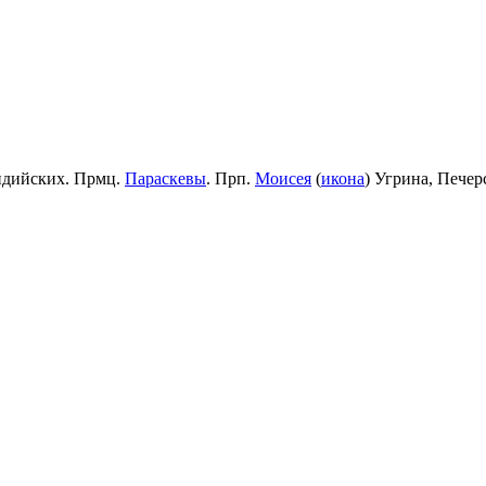
идийских. Прмц.
Параскевы
. Прп.
Моисея
(
икона
) Угрина, Пече