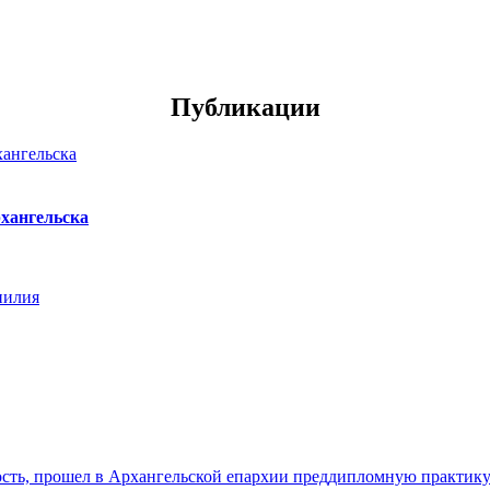
Публикации
хангельска
нилия
ть, прошел в Архангельской епархии преддипломную практику. 