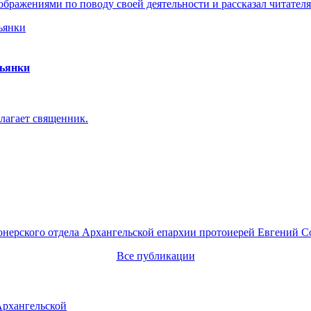
ражениями по поводу своей деятельности и рассказал читателя
пьянки
лагает священник.
онерского отдела Архангельской епархии протоиерей Евгений С
Все публикации