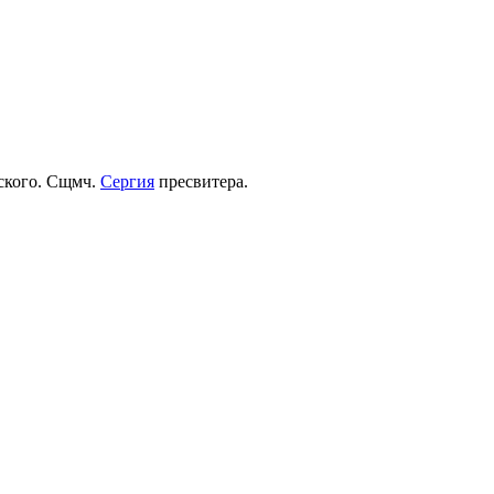
рского. Сщмч.
Сергия
пресвитера.