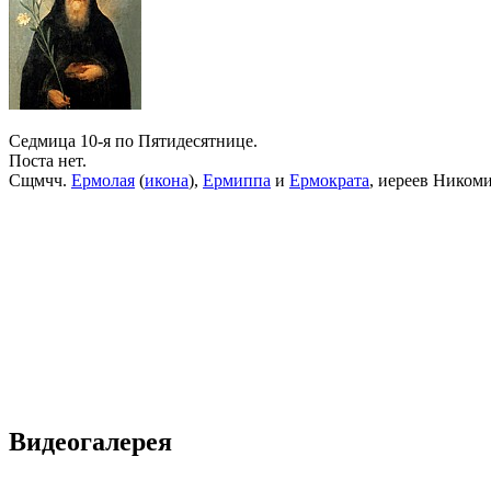
Седмица 10-я по Пятидесятнице.
Поста нет.
Сщмчч.
Ермолая
(
икона
),
Ермиппа
и
Ермократа
, иереев Ником
Видеогалерея