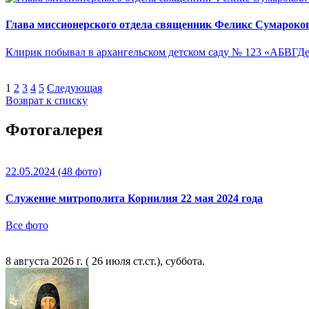
Глава миссионерского отдела священник Феликс Сумароков:
Клирик побывал в архангельском детском саду № 123 «АБВГДе
1
2
3
4
5
Следующая
Возврат к списку
Фотогалерея
22.05.2024
(48 фото)
Служение митрополита Корнилия 22 мая 2024 года
Все фото
8 августа 2026 г. ( 26 июля ст.ст.), суббота.