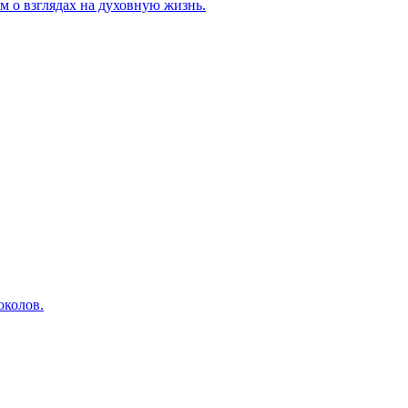
м о взглядах на духовную жизнь.
околов.