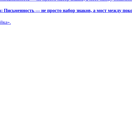
 Письменность — не просто набор знаков, а мост между пок
йка».