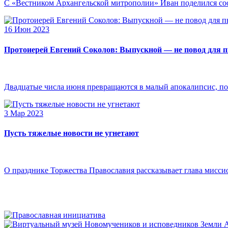
С «Вестником Архангельской митрополии» Иван поделился сооб
16 Июн 2023
Протоиерей Евгений Соколов: Выпускной — не повод для 
Двадцатые числа июня превращаются в малый апокалипсис, по
3 Мар 2023
Пусть тяжелые новости не угнетают
О празднике Торжества Православия рассказывает глава мисси