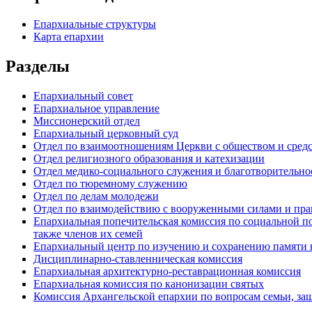
Епархиальные структуры
Карта епархии
Разделы
Епархиальный совет
Епархиальное управление
Миссионерский отдел
Епархиальный церковный суд
Отдел по взаимоотношениям Церкви с обществом и сред
Отдел религиозного образования и катехизации
Отдел медико-социального служения и благотворительно
Отдел по тюремному служению
Отдел по делам молодежи
Отдел по взаимодействию с вооруженными силами и пр
Епархиальная попечительская комиссия по социальной п
также членов их семей
Епархиальный центр по изучению и сохранению памяти 
Дисциплинарно-ставленническая комиссия
Епархиальная архитектурно-реставрационная комиссия
Епархиальная комиссия по канонизации святых
Комиссия Архангельской епархии по вопросам семьи, защ