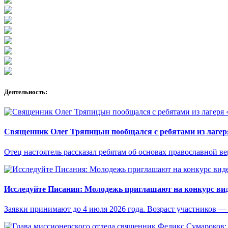
Деятельность:
Священник Олег Тряпицын пообщался с ребятами из лаге
Отец настоятель рассказал ребятам об основах православной в
Исследуйте Писания: Молодежь приглашают на конкурс ви
Заявки принимают до 4 июля 2026 года. Возраст участников — о