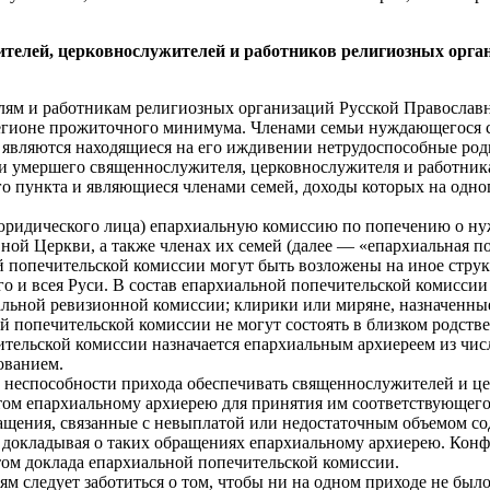
ителей, церковнослужителей
и работников религиозных орга
м и работникам религиозных организаций Русской Православно
регионе прожиточного минимума. Членами семьи нуждающегося 
являются находящиеся на его иждивении нетрудоспособные роди
 умершего священнослужителя, церковнослужителя и работник
го пункта и являющиеся членами семей, доходы которых на одн
в юридического лица) епархиальную комиссию по попечению о 
ой Церкви, а также членах их семей (далее — «епархиальная по
попечительской комиссии могут быть возложены на иное струк
о и всея Руси. В состав епархиальной попечительской комиссии 
альной ревизионной комиссии; клирики или миряне, назначенн
 попечительской комиссии не могут состоять в близком родстве 
ительской комиссии назначается епархиальным архиереем из числ
ованием.
, неспособности прихода обеспечивать священнослужителей и це
этом епархиальному архиерею для принятия им соответствующего
ращения, связанные с невыплатой или недостаточным объемом с
 докладывая о таких обращениях епархиальному архиерею. Кон
том доклада епархиальной попечительской комиссии.
ям следует заботиться о том, чтобы ни на одном приходе не б