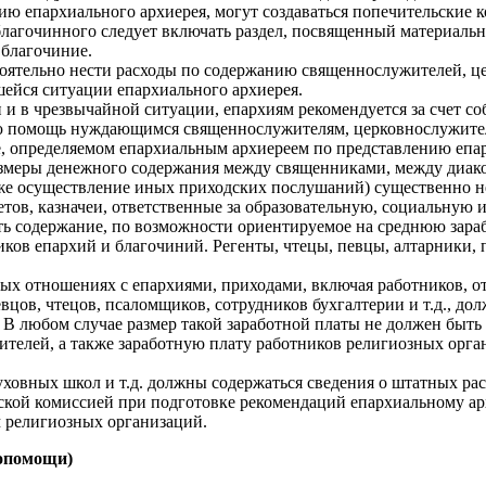
ю епархиального архиерея, могут создаваться попечительские ко
 благочинного следует включать раздел, посвященный материал
 благочиние.
оятельно нести расходы по содержанию священнослужителей, ц
ейся ситуации епархиального архиерея.
 и в чрезвычайной ситуации, епархиям рекомендуется за счет со
ю помощь нуждающимся священнослужителям, церковнослужител
ре, определяемом епархиальным архиереем по представлению епа
размеры денежного содержания между священниками, между диа
кже осуществление иных приходских послушаний) существенно не
ов, казначеи, ответственные за образовательную, социальную и
ть содержание, по возможности ориентируемое на среднюю зара
ов епархий и благочиний. Регенты, чтецы, певцы, алтарники, 
овых отношениях с епархиями, приходами, включая работников,
евцов, чтецов, псаломщиков, сотрудников бухгалтерии и т.д., д
. В любом случае размер такой заработной платы не должен быт
телей, а также заработную плату работников религиозных орг
уховных школ и т.д. должны содержаться сведения о штатных ра
ьской комиссией при подготовке рекомендаций епархиальному 
 религиозных организаций.
мопомощи)