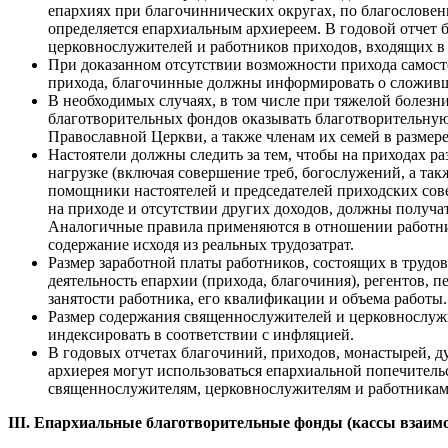
епархиях при благочиннических округах, по благословени
определяется епархиальным архиереем. В годовой отчет
церковнослужителей и работников приходов, входящих в
При доказанном отсутствии возможности прихода самост
прихода, благочинные должны информировать о сложивш
В необходимых случаях, в том числе при тяжелой болезни
благотворительных фондов оказывать благотворительну
Православной Церкви, а также членам их семей в разме
Настоятели должны следить за тем, чтобы на приходах 
нагрузке (включая совершение треб, богослужений, а та
помощники настоятелей и председателей приходских совет
на приходе и отсутствии других доходов, должны получа
Аналогичные правила применяются в отношении работник
содержание исходя из реальных трудозатрат.
Размер заработной платы работников, состоящих в труд
деятельность епархии (прихода, благочиния), регентов, п
занятости работника, его квалификации и объема работы
Размер содержания священнослужителей и церковнослужи
индексировать в соответствии с инфляцией.
В годовых отчетах благочиний, приходов, монастырей, д
архиерея могут использоваться епархиальной попечител
священнослужителям, церковнослужителям и работникам
III. Епархиальные благотворительные фонды (кассы взаи