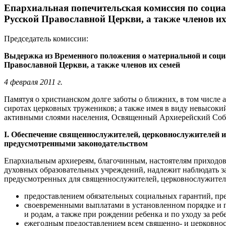
Епархиальная попечительская комиссия по соци
Русской Православной Церкви, а также членов их
Председатель комиссии:
Выдержка из Временного положения о материальной и соци
Православной Церкви, а также членов их семей
4 февраля 2011 г.
Памятуя о христианском долге заботы о ближних, в том числе 
сиротах церковных тружеников; а также имея в виду невысоки
активными слоями населения, Освященный Архиерейский Соб
I. Обеспечение священнослужителей, церковнослужителей 
предусмотренными законодательством
Епархиальным архиереям, благочинным, настоятелям приходов,
духовных образовательных учреждений, надлежит наблюдать з
предусмотренных для священнослужителей, церковнослужителей
предоставлением обязательных социальных гарантий, пре
своевременными выплатами в установленном порядке и 
и родам, а также при рождении ребенка и по уходу за ре
ежегодным предоставлением всем священно- и церковнос