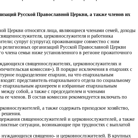
низаций Русской Православной Церкви, а также членов
их
й Церкви относятся лица, являющиеся членами семей, доходы
священнослужителя, церковнослужителя и работника
тели; супруг (супруга); проживающие совместно с ним
а религиозных организаций Русской Православной Церкви
ого члена семьи ниже установленного в регионе прожиточного
нуждающихся священнослужителях, церковнослужителях и
печительская комиссия»). В порядке исключения в епархиях с
турное подразделение епархии, на что епархиальным
входят: представитель епархиального отдела по социальному
ые епархиальным архиереем и избранные епархиальным
между собой, а также с председателем и членами
а ее членов. В состав комиссии рекомендуется включать по
рковнослужителей, а также содержать приходское хозяйство,
 решения.
одержания священнослужителей и церковнослужителей, а также
фликтные ситуации, возникающие при трудностях с выплатой
ыло нуждающихся священно- и церковнослужителей. В крупных