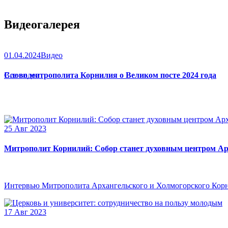
Видеогалерея
01.04.2024
Видео
Слово митрополита Корнилия о Великом посте 2024 года
Все видео
25 Авг 2023
Митрополит Корнилий: Собор станет духовным центром Ар
Интервью Митрополита Архангельского и Холмогорского Кор
17 Авг 2023