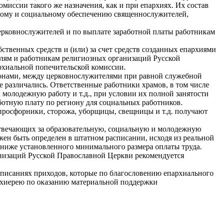
миссии такого же назначения, как и при епархиях. Их состав
ьному и социальному обеспечению священнослужителей,
ерковнослужителей и по выплате заработной платы работникам
бственных средств и (или) за счет средств созданных епархиями
ям и работникам религиозных организаций Русской
рхиальной попечительской комиссии.
конами, между церковнослужителями при равной служебной
 различались. Ответственные работники храмов, в том числе
 молодежную работу и т.д., при условии их полной занятости
ботную плату по региону для социальных работников.
просфорники, сторожа, уборщицы, свещницы и т.д. получают
 отвечающих за образовательную, социальную и молодежную
олжен быть определен в штатном расписании, исходя из реальной
ь ниже установленного минимального размера оплаты труда.
анизаций Русской Православной Церкви рекомендуется
списаниях приходов, которые по благословению епархиального
архиерею по оказанию материальной поддержки