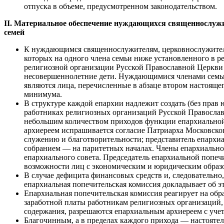
отпуска в объеме, предусмотренном законодательством.
II. Материальное обеспечение нуждающихся священнослуж
семей
К нуждающимся священнослужителям, церковнослужителя
которых на одного члена семьи ниже установленного в 
религиозной организации Русской Православной Церкви 
несовершеннолетние дети. Нуждающимися членами семьи
являются лица, перечисленные в абзаце втором настояще
минимума.
В структуре каждой епархии надлежит создать (без пра
работниках религиозных организаций Русской Православн
небольшим количеством приходов функции епархиальной 
архиереем испрашивается согласие Патриарха Московског
служению и благотворительности; представитель епархи
собранием — на паритетных началах. Члены епархиальной
епархиального совета. Председатель епархиальной попеч
возможности лиц с экономическим и юридическим образ
В случае дефицита финансовых средств и, следовательно
епархиальная попечительская комиссия докладывает об 
Епархиальная попечительская комиссия реагирует на об
заработной платы работникам религиозных организаций,
содержания, разрешаются епархиальным архиереем с уче
Благочинным, а в пределах каждого прихода — настоятел