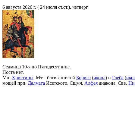
6 августа 2026 г. ( 24 июля ст.ст.), четверг.
Седмица 10-я по Пятидесятнице.
Поста нет.
Мц.
Христины
. Мчч. блгвв. князей
Бориса
(
икона
) и
Глеба
(
ико
мощей прп.
Далмата
Исетского. Сщмч.
Алфея
диакона. Свв.
Ни