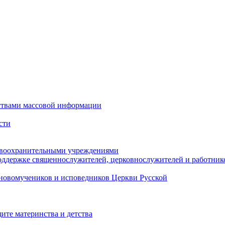
ствами массовой информации
сти
авоохранительными учреждениями
оддержке священнослужителей, церковнослужителей и работник
новомучеников и исповедников Церкви Русской
ите материнства и детства