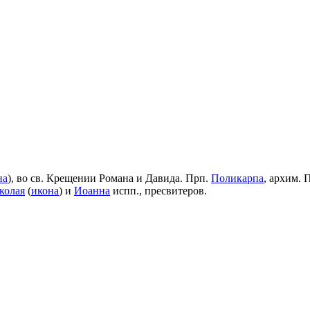
на
), во св. Крещении Романа и Давида. Прп.
Поликарпа
, архим. 
колая
(
икона
) и
Иоанна
испп., пресвитеров.