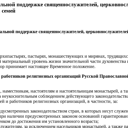
альной поддержке священнослужителей, церковнос
 семей
альной поддержке священнослужителей, церковнослужителей
архипастырях, пастырях, монашествующих и мирянах, трудящихся
й материальный уровень жизни значительной части духовенства
ор принимает настоящее Временное положение.
и работников религиозных организаций Русской Православн
 наместникам, настоятелям и настоятельницам монастырей, а т
а неукоснительным соблюдением действующего законодательства
 и работников религиозных организаций, в частности, за:
дусмотренных законодательством стран, в которых несут служен
при наличии предусмотренных законом оснований гарантирован
бенком до достижения им установленного возраста;
лужителям, за исключением насельников монастырей, а также 