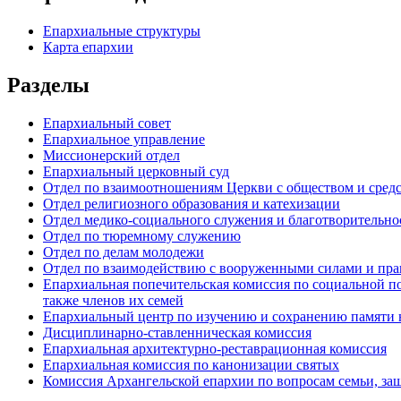
Епархиальные структуры
Карта епархии
Разделы
Епархиальный совет
Епархиальное управление
Миссионерский отдел
Епархиальный церковный суд
Отдел по взаимоотношениям Церкви с обществом и сред
Отдел религиозного образования и катехизации
Отдел медико-социального служения и благотворительно
Отдел по тюремному служению
Отдел по делам молодежи
Отдел по взаимодействию с вооруженными силами и пр
Епархиальная попечительская комиссия по социальной п
также членов их семей
Епархиальный центр по изучению и сохранению памяти 
Дисциплинарно-ставленническая комиссия
Епархиальная архитектурно-реставрационная комиссия
Епархиальная комиссия по канонизации святых
Комиссия Архангельской епархии по вопросам семьи, защ