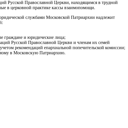
ций Русской Православной Церкви, находящимся в трудной
тные в церковной практике кассы взаимопомощи.
 юридической службами Московской Патриархии надлежит
й:
ые граждане и юридические лица;
аций Русской Православной Церкви и членам их семей
 учетом рекомендаций епархиальной попечительской комиссии;
емому в Московскую Патриархию.