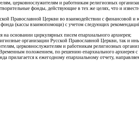
елям, церковнослужителям и работникам религиозных организа
творительные фонды, действующие в тех же целях, что и извес
ской Православной Церкви во взаимодействии с финансовой и
о фонда (кассы взаимопомощи) с учетом следующих рекомендаци
ся на основании циркулярных писем епархиального архиерея;
лигиозные организации Русской Православной Церкви, так и ин
елям, церковнослужителям и работникам религиозных организ
 Временным положением, по решению епархиального архиерея с
нда прилагается к ежегодному епархиальному отчету, направля