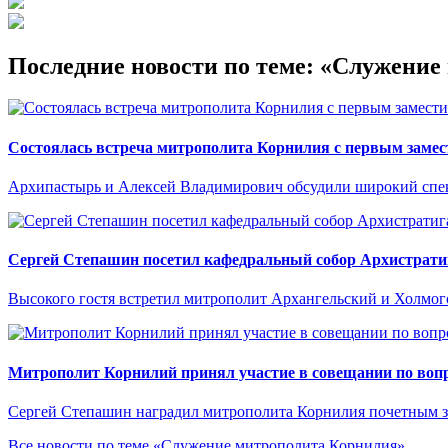
Последние новости по теме: «Служени
Состоялась встреча митрополита Корнилия с первым замес
Архипастырь и Алексей Владимирович обсудили широкий спект
Сергей Степашин посетил кафедральный собор Архистрати
Высокого гостя встретил митрополит Архангельский и Холмо
Митрополит Корнилий принял участие в совещании по вопр
Сергей Степашин наградил митрополита Корнилия почетным 
Все новости по теме «Служение митрополита Корнилия»