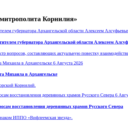
е митрополита Корнилия»
тителем губернатора Архангельской области Алексеем Алс
р вопросов, составляющих актуальную повестку взаимодействия
6 Августа 2026
га Михаила в Архангельске
горский Корнилий.
6 Авгу
осам восстановления деревянных храмов Русского Севера
знаком ИППО «Вифлеемская звезда».