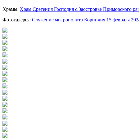
Храмы:
Храм Сретения Господня с.Заостровье Приморского ра
Фотогалерея:
Служение митрополита Корнилия 15 февраля 202