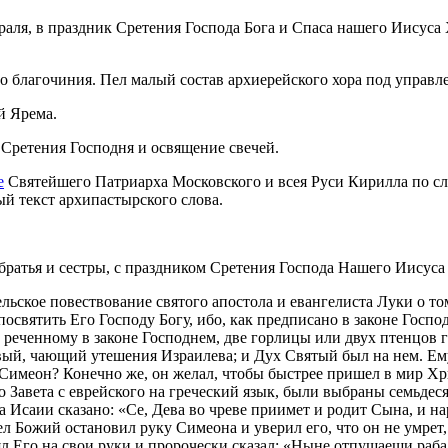
ля, в праздник Сретения Господа Бога и Спаса нашего Иисуса
благочиния. Пел малый состав архиерейского хора под управл
й Ярема.
Сретения Господня и освящение свечей.
е
Святейшего Патриарха Московского и всея Руси Кирилла по сл
й текст архипастырского слова.
братья и сестры, с праздником Сретения Господа Нашего Иисуса
ьское повествование святого апостола и евангелиста Луки о то
освятить Его Господу Богу, ибо, как предписано в законе Госп
о реченному в законе Господнем, две горлицы или двух птенцов 
ый, чающий утешения Израилева; и Дух Святый был на нем. Ему
Симеон? Конечно же, он желал, чтобы быстрее пришел в мир Хри
о Завета с еврейского на греческий язык, были выбраны семьдес
Исаии сказано: «Се, Дева во чреве приимет и родит Сына, и на
ел Божий остановил руку Симеона и уверил его, что он не умрет
 Его на свои руки и пророчески сказал: «Ныне отпущаеши раба Т