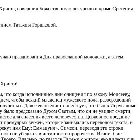
 Христа, совершил Божественную литургию в храме Сретения
ением Татьяны Горшковой.
учаю празднования Дня православной молодежи, а затем
 Христа!
м, что когда исполнились дни очищения по закону Моисееву,
однем, чтобы всякий младенец мужеского пола, разверзающий
голубиных. Далее евангелист повествует, что был в Иерусалиме
 было предсказано Духом Святым, что он не увидит смерти,
стос для спасения всего человечества. Церковное предание
ят премудрых мужей, которые занимались переводом текста, и
рекут имя Ему: Еммануил». Симеон, переводя эти строки,
, пока не убедится в истинности пророчества Исаии. Сие
воего, Владыко, по глаголу Твоему, с миром; яко видеста очи