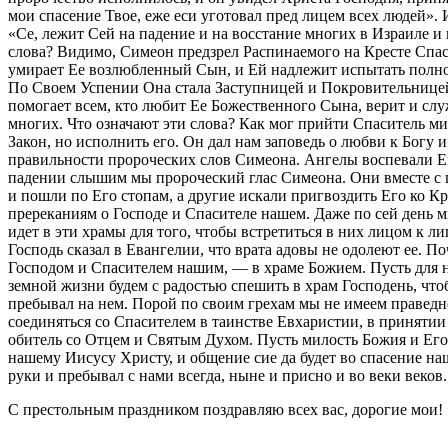
мои спасение Твое, еже еси уготовал пред лицем всех людей»
«Се, лежит Сей на падение и на восстание многих в Израиле и
слова? Видимо, Симеон предзрел Распинаемого на Кресте Спасит
умирает Ее возлюбленный Сын, и Ей надлежит испытать полнот
По Своем Успении Она стала Заступницей и Покровительницей
помогает всем, кто любит Ее Божественного Сына, верит и слу
многих. Что означают эти слова? Как мог прийти Спаситель ми
Закон, но исполнить его. Он дал нам заповедь о любви к Богу
правильности пророческих слов Симеона. Ангелы воспевали Ег
падении слышим мы пророческий глас Симеона. Они вместе с 
и пошли по Его стопам, а другие искали пригвоздить Его ко К
пререканиям о Господе и Спасителе нашем. Даже по сей день 
идет в эти храмы для того, чтобы встретиться в них лицом к ли
Господь сказал в Евангелии, что врата адовы не одолеют ее. П
Господом и Спасителем нашим, — в храме Божием. Пусть для на
земной жизни будем с радостью спешить в храм Господень, что
пребывал на нем. Порой по своим грехам мы не имеем праведн
соединяться со Спасителем в таинстве Евхаристии, в принятии
обитель со Отцем и Святым Духом. Пусть милость Божия и Его
нашему Иисусу Христу, и общение сие да будет во спасение н
руки и пребывал с нами всегда, ныне и присно и во веки веков
С престольным праздником поздравляю всех вас, дорогие мои!