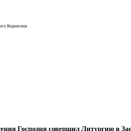
ого Корнилия
ения Господня совершил Литургию в За