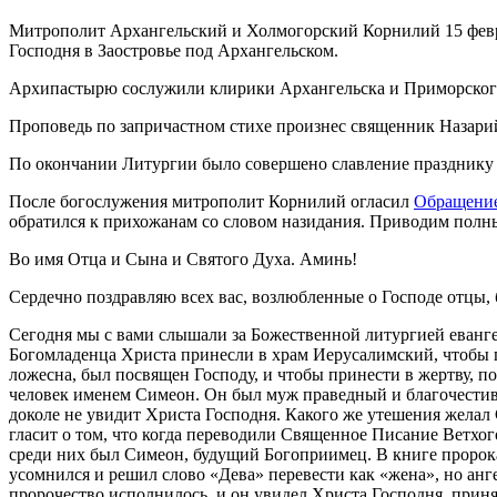
Митрополит Архангельский и Холмогорский Корнилий 15 февра
Господня в Заостровье под Архангельском.
Архипастырю сослужили клирики Архангельска и Приморского 
Проповедь по запричастном стихе произнес священник Назари
По окончании Литургии было совершено славление празднику 
После богослужения митрополит Корнилий огласил
Обращени
обратился к прихожанам со словом назидания. Приводим полны
Во имя Отца и Сына и Святого Духа. Аминь!
Сердечно поздравляю всех вас, возлюбленные о Господе отцы, 
Сегодня мы с вами слышали за Божественной литургией евангел
Богомладенца Христа принесли в храм Иерусалимский, чтобы п
ложесна, был посвящен Господу, и чтобы принести в жертву, п
человек именем Симеон. Он был муж праведный и благочестив
доколе не увидит Христа Господня. Какого же утешения желал 
гласит о том, что когда переводили Священное Писание Ветхог
среди них был Симеон, будущий Богоприимец. В книге пророка 
усомнился и решил слово «Дева» перевести как «жена», но анг
пророчество исполнилось, и он увидел Христа Господня, принял