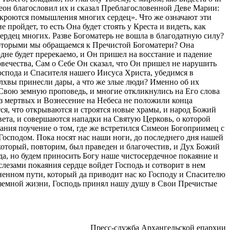
меон благословил их и сказал Преблагословенной Деве Марии:
откроются помышления многих сердец». Что же означают эти
пройдет, то есть Она будет стоять у Креста и видеть, как
рдец многих. Разве Богоматерь не вошла в благодатную силу?
которыми мы обращаемся к Пречистой Богоматери? Она
дне будет пререкаемо, и Он пришел на восстание и падение
овечества, Сам о Себе Он сказал, что Он пришел не нарушить
оспода и Спасителя нашего Иисуса Христа, убедимся в
лхвы принесли дары, а что же злые люди? Именно об их
вою земную проповедь, и многие откликнулись на Его слова
из мертвых и Вознесение на Небеса не положили конца
я, что открываются и строятся новые храмы, и народ Божий
евета, и совершаются нападки на Святую Церковь, о которой
вания поучение о том, где же встретился Симеон Богоприимец с
Господом. Пока носят нас наши ноги, до последнего дня нашей
который, повторим, был праведен и благочестив, и Дух Божий
а, но будем приносить Богу наше чистосердечное покаяние и
лезами покаяния сердце войдет Господь и сотворит в нем
ненном пути, который да приводит нас ко Господу и Спасителю
у земной жизни, Господь принял нашу душу в Свои Пречистые
Пресс-служба Архангельской епархии