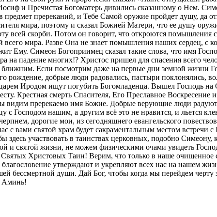
. Иосиф и Пречистая Богоматерь дивились сказанному о Нем. Си
 в предмет пререканий, и Тебе Самой оружие пройдет душу, да 
еля мира, поэтому и сказал Божией Матери, что ее душу оружие 
у всей скорби. Потом он говорит, что откроются помышления се
 всего мира. Разве Она не знает помышления наших сердец, с 
жит Ему. Симеон Богоприимец сказал такие слова, что имя Госпо
ра на падение многих!? Христос пришел для спасения всего чел
 и ближним. Если посмотрим даже на первые дни земной жизни Г
о рождение, добрые люди радовались, пастыри поклонялись, во
царем Иродом ищут погубить Богомладенца. Вышел Господь на С
ресту. Крестная смерть Спасителя, Его Преславное Воскресение 
мы видим пререкаемо имя Божие. Добрые верующие люди радуютс
цу с Господом нашим, а другим всё это не нравится, и льется кл
очерпнем, дорогие мои, из сегодняшнего евангельского повество
с с вами святой храм будет сакраментальным местом встречи с 
бы здесь участвовать в таинствах церковных, подобно Симеону, 
ой и святой жизни, не можем физическими очами увидеть Господ
 Святых Христовых Таин! Верим, что только в наше очищенное с
 благословение утверждают и укрепляют всех нас на нашем жиз
ашей бессмертной души. Дай Бог, чтобы когда мы перейдем черт
. Аминь!