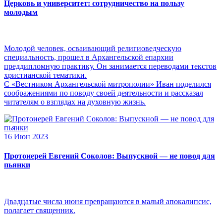
Церковь и университет: сотрудничество на пользу
молодым
Молодой человек, осваивающий религиоведческую
специальность, прошел в Архангельской епархии
преддипломную практику. Он занимается переводами текстов
христианской тематики.
С «Вестником Архангельской митрополии» Иван поделился
соображениями по поводу своей деятельности и рассказал
читателям о взглядах на духовную жизнь.
16 Июн 2023
Протоиерей Евгений Соколов: Выпускной — не повод для
пьянки
Двадцатые числа июня превращаются в малый апокалипсис,
полагает священник.