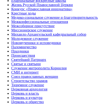
Епархиальные воскресные школы
Жизнь Русской Православной Церкви
Конкурс «Православная инициатива»
Крестные ходы
Медико-социальное служение и благотворительность
Межконфессиональные отношения
Межсоборное присутствие
Миссионерское служение
Михаило-Архангельский кафедральный собор
Молодежное служение
Новомученики и исповедники
Паломничество
Праздники
Происшествия
Святейший Патриарх
Святые и святыни
Служение митрополита Корнилия
СМИ и интернет
Союз православных женщин
Строительство храмов
Тюремное служение
Церковная археология
Церковь и власть
Церковь и культура
Церковь и общество