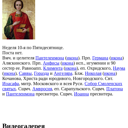
Неделя 10-я по Пятидесятнице.
Поста нет.
Вмч. и целителя
Пантелеимона
(
икона
). Прп.
Германа
(
икона
)
Аляскинского. Прп.
Анфисы
(
икона
) исп., игумении и 90
сестер ее. Равноапп.
Климента
(
икона
), еп. Охридского,
Наума
(
икона
),
Саввы
,
Горазда
и
Ангеляра
. Блж.
Николая
(
икона
)
Кочанова, Христа ради юродивого, Новгородского. Свт.
Иоасафа
, митр. Московского и всея Руси.
Собор Смоленских
святых
. Сщмч.
Амвросия
, еп. Сарапульского. Сщмч.
Платона
и
Пантелеимона
пресвитера. Сщмч.
Иоанна
пресвитера.
Видеогалерея