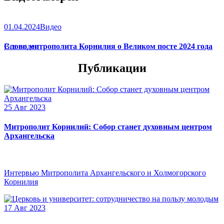
01.04.2024
Видео
Слово митрополита Корнилия о Великом посте 2024 года
Все видео
Публикации
25 Авг 2023
Митрополит Корнилий: Собор станет духовным центром
Архангельска
Интервью Митрополита Архангельского и Холмогорского
Корнилия
17 Авг 2023