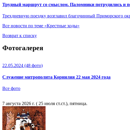
Трудный маршрут со смыслом. Паломники потрудились и п
Трехдневную поездку возглавил благочинный Приморского ок
Все новости по теме «Крестные ходы»
Возврат к списку
Фотогалерея
22.05.2024
(48 фото)
Служение митрополита Корнилия 22 мая 2024 года
Все фото
7 августа 2026 г. ( 25 июля ст.ст.), пятница.