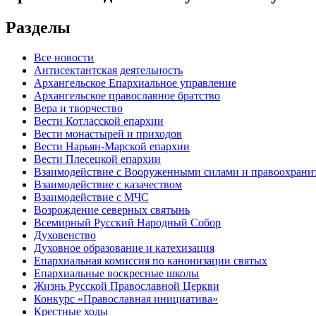
Разделы
Все новости
Антисектантская деятельность
Архангельское Епархиальное управление
Архангельское православное братство
Вера и творчество
Вести Котласской епархии
Вести монастырей и приходов
Вести Нарьян-Марской епархии
Вести Плесецкой епархии
Взаимодействие с Вооруженными силами и правоохран
Взаимодействие с казачеством
Взаимодействие с МЧС
Возрождение северных святынь
Всемирный Русский Народный Собор
Духовенство
Духовное образование и катехизация
Епархиальная комиссия по канонизации святых
Епархиальные воскресные школы
Жизнь Русской Православной Церкви
Конкурс «Православная инициатива»
Крестные ходы