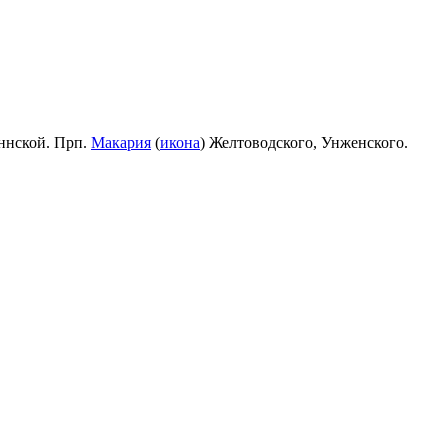
ннской. Прп.
Макария
(
икона
) Желтоводского, Унженского.