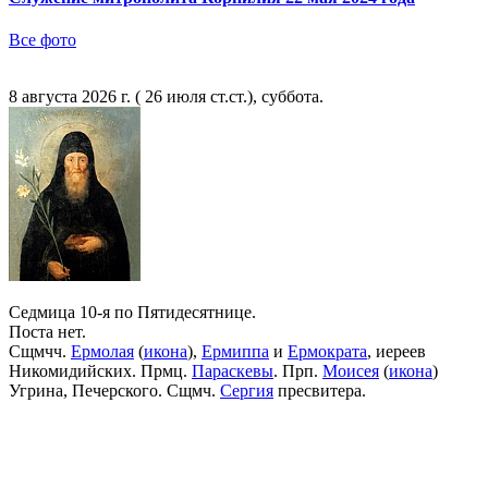
Все фото
8 августа 2026 г. ( 26 июля ст.ст.), суббота.
Седмица 10-я по Пятидесятнице.
Поста нет.
Сщмчч.
Ермолая
(
икона
),
Ермиппа
и
Ермократа
, иереев
Никомидийских. Прмц.
Параскевы
. Прп.
Моисея
(
икона
)
Угрина, Печерского. Сщмч.
Сергия
пресвитера.