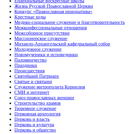
Епархиальные воскресные школы
Жизнь Русской Православной Церкви
Конкурс «Православная инициатива»
Крестные ходы
Медико-социальное служение и благотворительность
Межконфессиональные отношения
Межсоборное присутствие
Миссионерское служение
Михаило-Архангельский кафедральный собор
Молодежное служение
Новомученики и исповедники
Паломничество
Праздники
Происшествия
Святейший Патриарх
Святые и святыни
Служение митрополита Корнилия
СМИ и интернет
Союз православных женщин
Строительство храмов
Тюремное служение
Церковная археология
Церковь и власть
Церковь и культура
Церковь и общество