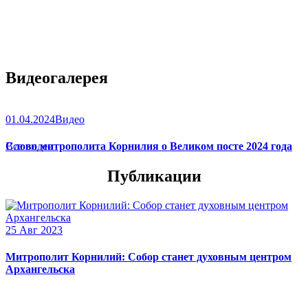
Видеогалерея
01.04.2024
Видео
Слово митрополита Корнилия о Великом посте 2024 года
Все видео
Публикации
25 Авг 2023
Митрополит Корнилий: Собор станет духовным центром
Архангельска