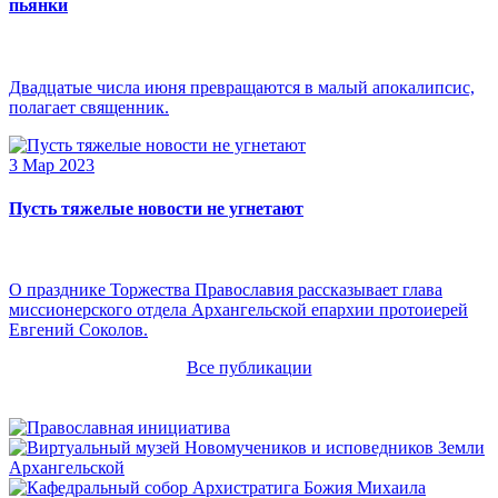
пьянки
Двадцатые числа июня превращаются в малый апокалипсис,
полагает священник.
3 Мар 2023
Пусть тяжелые новости не угнетают
О празднике Торжества Православия рассказывает глава
миссионерского отдела Архангельской епархии протоиерей
Евгений Соколов.
Все публикации