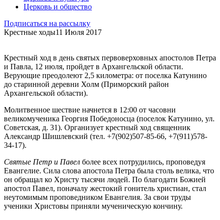
Церковь и общество
Подписаться на рассылку
Крестные ходы
11 Июля 2017
Крестный ход в день святых первоверховных апостолов Петра
и Павла, 12 июля, пройдет в Архангельской области.
Верующие преодолеют 2,5 километра: от поселка Катунино
до старинной деревни Холм (Приморский район
Архангельской области).
Молитвенное шествие начнется в 12:00 от часовни
великомученика Георгия Победоносца (поселок Катунино, ул.
Советская, д. 31). Организует крестный ход священник
Александр Шишлевский (тел. +7(902)507-85-66, +7(911)578-
34-17).
Святые Петр и Павел
более всех потрудились, проповедуя
Евангелие. Сила слова апостола Петра была столь велика, что
он обращал ко Христу тысячи людей. По благодати Божией
апостол Павел, поначалу жестокий гонитель христиан, стал
неутомимым проповедником Евангелия. За свои труды
ученики Христовы приняли мученическую кончину.