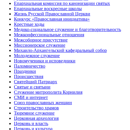
Епархиальная комиссия по канонизации святых
Епархиальные воскресные школы
Жизнь Русской Православной Церкви
Конкурс «Православная инициатива»
Крестные ходы
Медико-социальное служение и благотворительность
Межконфессиональные отношения
Межсоборное присутствие
Миссионерское служение
Михаило-Архангельский кафедральный собор
Молодежное служение
Новомученики и исповедники
Паломничество
Праздники
Происшествия
Святейший Патриарх
Святые и святыни
Служение митрополита Корнилия
СМИ и интернет
Союз православных женщин
Строительство храмов
Тюремное служение
Церковная археология
Церковь и власть
Церковь и культура