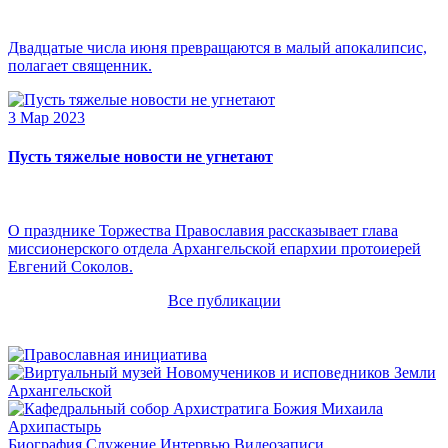
Двадцатые числа июня превращаются в малый апокалипсис,
полагает священник.
3 Мар 2023
Пусть тяжелые новости не угнетают
О празднике Торжества Православия рассказывает глава
миссионерского отдела Архангельской епархии протоиерей
Евгений Соколов.
Все публикации
Архипастырь
Биография
Служение
Интервью
Видеозаписи