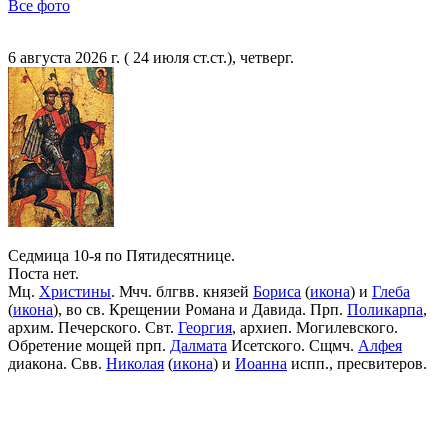
Все фото
6 августа 2026 г. ( 24 июля ст.ст.), четверг.
Седмица 10-я по Пятидесятнице.
Поста нет.
Мц.
Христины
. Мчч. блгвв. князей
Бориса
(
икона
) и
Глеба
(
икона
), во св. Крещении Романа и Давида. Прп.
Поликарпа
,
архим. Печерского. Свт.
Георгия
, архиеп. Могилевского.
Обретение мощей прп.
Далмата
Исетского. Сщмч.
Алфея
диакона. Свв.
Николая
(
икона
) и
Иоанна
испп., пресвитеров.