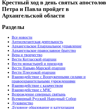
Крестный ход в день святых апостолов
Петра и Павла пройдет в
Архангельской области
Разделы
Все новости
Антисектантская деятельность
Архангельское Епархиальное управление
Архангельское православное братство
Вера и творчество
Вести Котласской епархии
Вести монастырей и приходов
Вести Нарьян-Марской епархии
Вести Плесецкой епархии
Взаимодействие с Вооруженными силами и
правоохранительными учреждениями
Взаимодействие с казачеством
Взаимодействие с МЧС
Возрождение северных святынь
Всемирный Русский Народный Собор
Духовенство
Духовное образование и катехизация