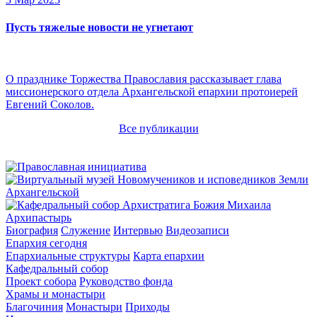
Пусть тяжелые новости не угнетают
О празднике Торжества Православия рассказывает глава
миссионерского отдела Архангельской епархии протоиерей
Евгений Соколов.
Все публикации
Архипастырь
Биография
Служение
Интервью
Видеозаписи
Епархия сегодня
Епархиальные структуры
Карта епархии
Кафедральный собор
Проект собора
Руководство фонда
Храмы и монастыри
Благочиния
Монастыри
Приходы