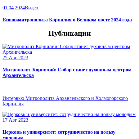
01.04.2024
Видео
Слово митрополита Корнилия о Великом посте 2024 года
Все видео
Публикации
25 Авг 2023
Митрополит Корнилий: Собор станет духовным центром
Архангельска
Интервью Митрополита Архангельского и Холмогорского
Корнилия
17 Авг 2023
Церковь и университет: сотрудничество на пользу
молодым