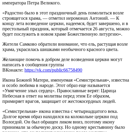
императора Петра Великого.
«Радостно было в этот праздничный день помолиться возле
строящегося храма, — отметил иеромонах Антоний. — К
концу лета возведение церкви, надеемся, будет завершено, и в
престольный праздник, который отмечается 26 августа, можно
будет послужить в новом храме Божественную литургию».
Жители Самково обратили внимание, что ель, растущая возле
храма, украсилась шишками необычного красного цвета.
Желающие помочь в добром деле возведения церкви могут
написать в сообщения группы
ВКонакте:
https://vk.com/public66758490
Икона Божией Матери, именуемая «Семистрельная», известна
и особо любима в народе. Этот образ еще называется
«Умягчение злых сердец». Православные верят: Царица
Небесная в ответ на молитвы перед этим Ее образом,
примиряет врагов, защищает от жестокосердных людей.
«Семистрельная» икона известна с четырнадцатого века.
Долгое время образ находился на колокольне церкви под
Вологдой. Он был обращен ликом вниз, поэтому икону
принимали за обычную доску. Но одному крестьянину было