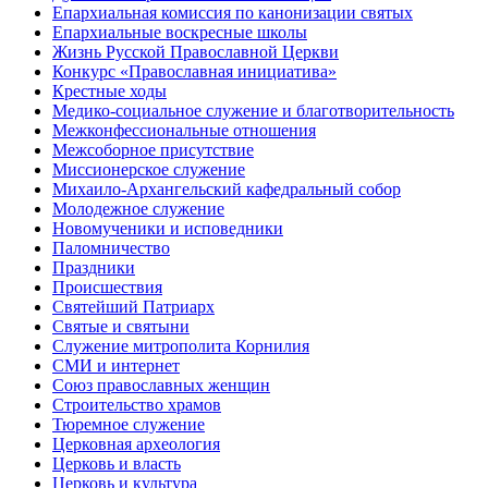
Епархиальная комиссия по канонизации святых
Епархиальные воскресные школы
Жизнь Русской Православной Церкви
Конкурс «Православная инициатива»
Крестные ходы
Медико-социальное служение и благотворительность
Межконфессиональные отношения
Межсоборное присутствие
Миссионерское служение
Михаило-Архангельский кафедральный собор
Молодежное служение
Новомученики и исповедники
Паломничество
Праздники
Происшествия
Святейший Патриарх
Святые и святыни
Служение митрополита Корнилия
СМИ и интернет
Союз православных женщин
Строительство храмов
Тюремное служение
Церковная археология
Церковь и власть
Церковь и культура