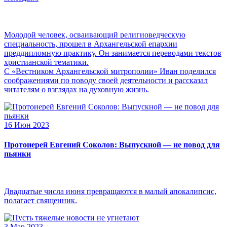
Молодой человек, осваивающий религиоведческую
специальность, прошел в Архангельской епархии
преддипломную практику. Он занимается переводами текстов
христианской тематики.
С «Вестником Архангельской митрополии» Иван поделился
соображениями по поводу своей деятельности и рассказал
читателям о взглядах на духовную жизнь.
16 Июн 2023
Протоиерей Евгений Соколов: Выпускной — не повод для
пьянки
Двадцатые числа июня превращаются в малый апокалипсис,
полагает священник.
3 Мар 2023