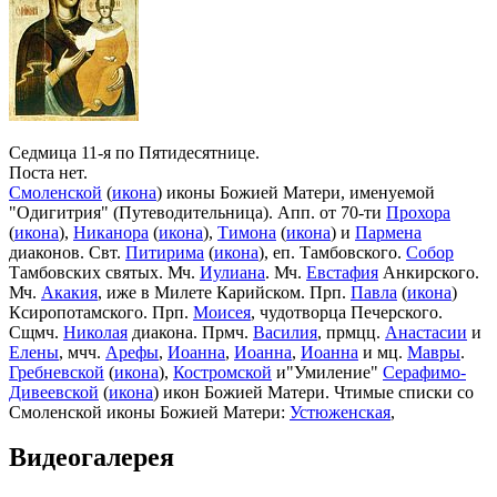
Седмица 11-я по Пятидесятнице.
Поста нет.
Смоленской
(
икона
) иконы Божией Матери, именуемой
"Одигитрия" (Путеводительница). Апп. от 70-ти
Прохора
(
икона
),
Никанора
(
икона
),
Тимона
(
икона
) и
Пармена
диаконов. Свт.
Питирима
(
икона
), еп. Тамбовского.
Собор
Тамбовских святых. Мч.
Иулиана
. Мч.
Евстафия
Анкирского.
Мч.
Акакия
, иже в Милете Карийском. Прп.
Павла
(
икона
)
Ксиропотамского. Прп.
Моисея
, чудотворца Печерского.
Сщмч.
Николая
диакона. Прмч.
Василия
, прмцц.
Анастасии
и
Елены
, мчч.
Арефы
,
Иоанна
,
Иоанна
,
Иоанна
и мц.
Мавры
.
Гребневской
(
икона
),
Костромской
и"Умиление"
Серафимо-
Дивеевской
(
икона
) икон Божией Матери. Чтимые списки со
Смоленской иконы Божией Матери:
Устюженская
,
Выдропусская
,
Христофоровская
,
Супрасльская
,
Югская
Видеогалерея
(
икона
),
Игрицкая
,
Шуйская
(
икона
),
Седмиезерная
,
Сергиевская
(в Троице-Сергиевой Лавре).