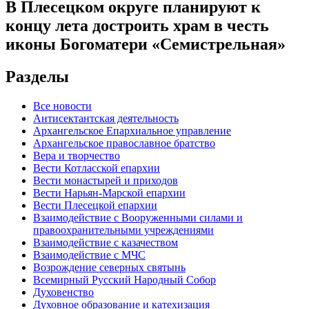
В Плесецком округе планируют к
концу лета достроить храм в честь
иконы Богоматери «Семистрельная»
Разделы
Все новости
Антисектантская деятельность
Архангельское Епархиальное управление
Архангельское православное братство
Вера и творчество
Вести Котласской епархии
Вести монастырей и приходов
Вести Нарьян-Марской епархии
Вести Плесецкой епархии
Взаимодействие с Вооруженными силами и
правоохранительными учреждениями
Взаимодействие с казачеством
Взаимодействие с МЧС
Возрождение северных святынь
Всемирный Русский Народный Собор
Духовенство
Духовное образование и катехизация