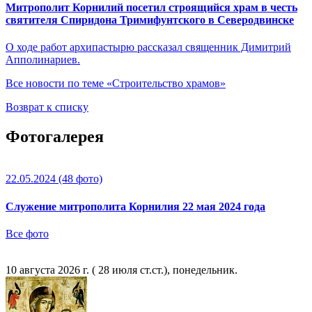
Митрополит Корнилий посетил строящийся храм в честь
святителя Спиридона Тримифунтского в Северодвинске
О ходе работ архипастырю рассказал священник Димитрий
Апполинариев.
Все новости по теме «Строительство храмов»
Возврат к списку
Фотогалерея
22.05.2024
(48 фото)
Служение митрополита Корнилия 22 мая 2024 года
Все фото
10 августа 2026 г. ( 28 июля ст.ст.), понедельник.