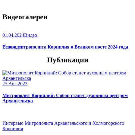
Видеогалерея
01.04.2024
Видео
Слово митрополита Корнилия о Великом посте 2024 года
Все видео
Публикации
25 Авг 2023
Митрополит Корнилий: Собор станет духовным центром
Архангельска
Интервью Митрополита Архангельского и Холмогорского
Корнилия