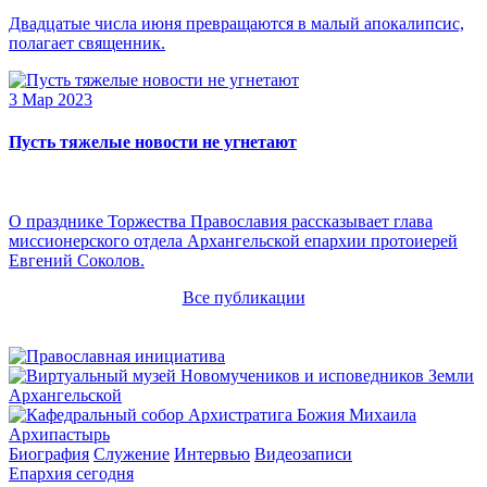
Двадцатые числа июня превращаются в малый апокалипсис,
полагает священник.
3 Мар 2023
Пусть тяжелые новости не угнетают
О празднике Торжества Православия рассказывает глава
миссионерского отдела Архангельской епархии протоиерей
Евгений Соколов.
Все публикации
Архипастырь
Биография
Служение
Интервью
Видеозаписи
Епархия сегодня