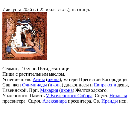
7 августа 2026 г. ( 25 июля ст.ст.), пятница.
Седмица 10-я по Пятидесятнице.
Пища с растительным маслом.
Успение прав.
Анны
(
икона
), матери Пресвятой Богородицы.
Свв. жен
Олимпиады
(
икона
) диакониссы и
Евпраксии
девы,
Тавеннской. Прп.
Макария
(
икона
) Желтоводского,
Унженского. Память
V Вселенского Собора
. Сщмч.
Николая
пресвитера. Сщмч.
Александра
пресвитера. Св.
Ираиды
исп.