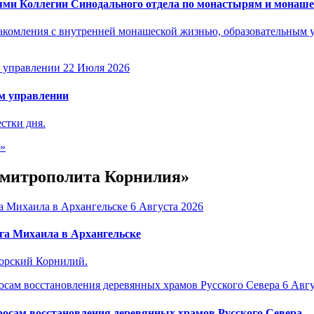
ями Коллегии Синодального отдела по монастырям и монаше
акомления с внутренней монашеской жизнью, образовательным 
22 Июля 2026
м управлении
стки дня.
е»
е митрополита Корнилия»
6 Августа 2026
га Михаила в Архангельске
горский Корнилий.
6 Авгу
осам восстановления деревянных храмов Русского Севера