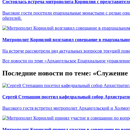
Состоялась встреча митрополита Корнилия с представител
Высокие гости посетили епархиальные монастыри с целью озн
обителей.
Митрополит Корнилий возглавил совещание в епархиально
На встрече рассмотрели ряд актуальных вопросов текущей пове
Все новости по теме «Архангельское Епархиальное управлени
Последние новости по теме: «Служени
Сергей Степашин посетил кафедральный собор Архистрати
Высокого гостя встретил митрополит Архангельский и Холмо
Митрополит Корнилий принял участие в совещании по вопр