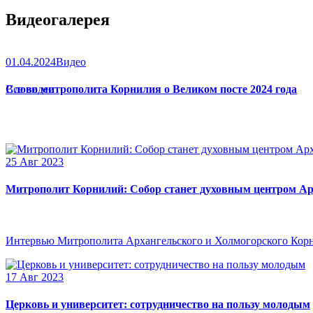
Видеогалерея
01.04.2024
Видео
Слово митрополита Корнилия о Великом посте 2024 года
Все видео
25 Авг 2023
Митрополит Корнилий: Собор станет духовным центром Ар
Интервью Митрополита Архангельского и Холмогорского Кор
17 Авг 2023
Церковь и университет: сотрудничество на пользу молодым