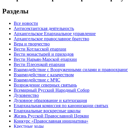
Разделы
Все новости
Антисектантская деятельность
Архангельское Епархиальное управление
Архангельское православное братство
Вера и творчество
Вести Котласской епархии
Вести монастырей и приходов
Вести Нарьян-Марской епархии
Вести Плесецкой епархии
Взаимодействие с Вооруженными силами и правоохран
Взаимодействие с казачеством
Взаимодействие с МЧС
Возрождение северных святынь
Всемирный Русский Народный Собор
Духовенство
Духовное образование и катехизация
Епархиальная комиссия по канонизации святых
Епархиальные воскресные школы
Жизнь Русской Православной Церкви
Конкурс «Православная инициатива»
Крестные ходы