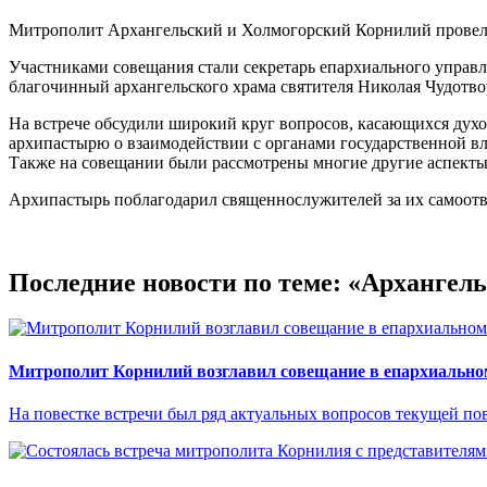
Митрополит Архангельский и Холмогорский Корнилий провел 
Участниками совещания стали секретарь епархиального управ
благочинный архангельского храма святителя Николая Чудотв
На встрече обсудили широкий круг вопросов, касающихся дух
архипастырю о взаимодействии с органами государственной вл
Также на совещании были рассмотрены многие другие аспекты
Архипастырь поблагодарил священнослужителей за их самоот
Последние новости по теме: «Архангел
Митрополит Корнилий возглавил совещание в епархиально
На повестке встречи был ряд актуальных вопросов текущей пов