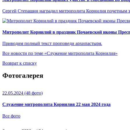
Сергей Степашин наградил митрополита Корнилия почетным 
Митрополит Корнилий в праздник Почаевской иконы Прес
Приводим полный текст проповеди архипастыря.
Все новости по теме «Служение митрополита Корнилия»
Возврат к списку
Фотогалерея
22.05.2024
(48 фото)
Служение митрополита Корнилия 22 мая 2024 года
Все фото