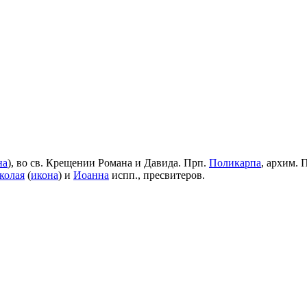
на
), во св. Крещении Романа и Давида. Прп.
Поликарпа
, архим. 
колая
(
икона
) и
Иоанна
испп., пресвитеров.