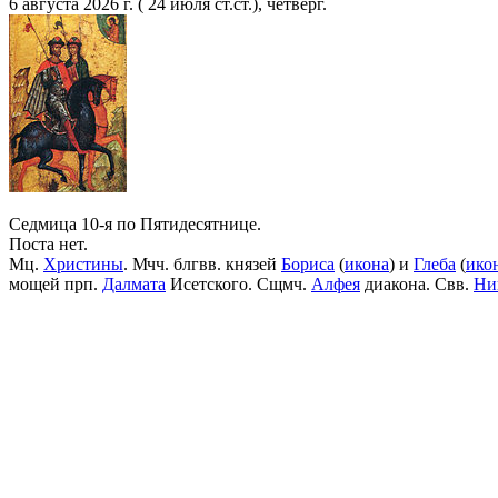
6 августа 2026 г. ( 24 июля ст.ст.), четверг.
Седмица 10-я по Пятидесятнице.
Поста нет.
Мц.
Христины
. Мчч. блгвв. князей
Бориса
(
икона
) и
Глеба
(
ико
мощей прп.
Далмата
Исетского. Сщмч.
Алфея
диакона. Свв.
Ни