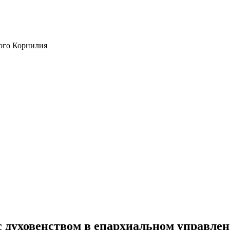
ого Корнилия
 духовенством в епархиальном управле