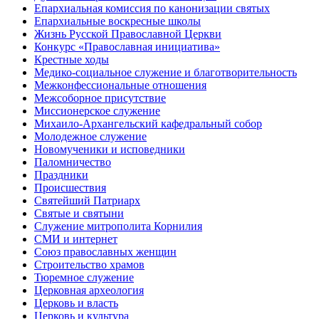
Епархиальная комиссия по канонизации святых
Епархиальные воскресные школы
Жизнь Русской Православной Церкви
Конкурс «Православная инициатива»
Крестные ходы
Медико-социальное служение и благотворительность
Межконфессиональные отношения
Межсоборное присутствие
Миссионерское служение
Михаило-Архангельский кафедральный собор
Молодежное служение
Новомученики и исповедники
Паломничество
Праздники
Происшествия
Святейший Патриарх
Святые и святыни
Служение митрополита Корнилия
СМИ и интернет
Союз православных женщин
Строительство храмов
Тюремное служение
Церковная археология
Церковь и власть
Церковь и культура