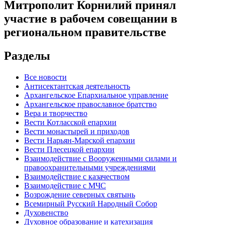
Митрополит Корнилий принял
участие в рабочем совещании в
региональном правительстве
Разделы
Все новости
Антисектантская деятельность
Архангельское Епархиальное управление
Архангельское православное братство
Вера и творчество
Вести Котласской епархии
Вести монастырей и приходов
Вести Нарьян-Марской епархии
Вести Плесецкой епархии
Взаимодействие с Вооруженными силами и
правоохранительными учреждениями
Взаимодействие с казачеством
Взаимодействие с МЧС
Возрождение северных святынь
Всемирный Русский Народный Собор
Духовенство
Духовное образование и катехизация