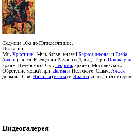
Седмица 10-я по Пятидесятнице.
Поста нет.
Мц.
Христины
. Мчч. блгвв. князей
Бориса
(
икона
) и
Глеба
(
икона
), во св. Крещении Романа и Давида. Прп.
Поликарпа
,
архим. Печерского. Свт.
Георгия
, архиеп. Могилевского.
Обретение мощей прп.
Далмата
Исетского. Сщмч.
Алфея
диакона. Свв.
Николая
(
икона
) и
Иоанна
испп., пресвитеров.
Видеогалерея