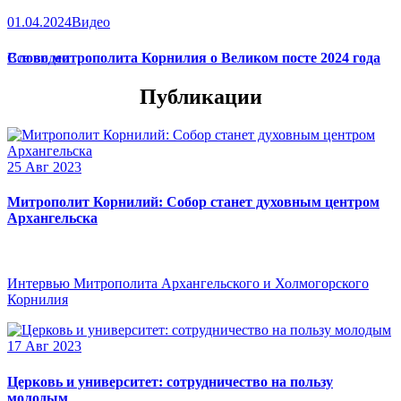
01.04.2024
Видео
Слово митрополита Корнилия о Великом посте 2024 года
Все видео
Публикации
25 Авг 2023
Митрополит Корнилий: Собор станет духовным центром
Архангельска
Интервью Митрополита Архангельского и Холмогорского
Корнилия
17 Авг 2023
Церковь и университет: сотрудничество на пользу
молодым