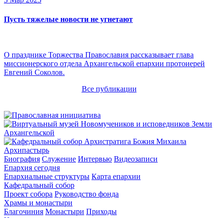
Пусть тяжелые новости не угнетают
О празднике Торжества Православия рассказывает глава
миссионерского отдела Архангельской епархии протоиерей
Евгений Соколов.
Все публикации
Архипастырь
Биография
Служение
Интервью
Видеозаписи
Епархия сегодня
Епархиальные структуры
Карта епархии
Кафедральный собор
Проект собора
Руководство фонда
Храмы и монастыри
Благочиния
Монастыри
Приходы