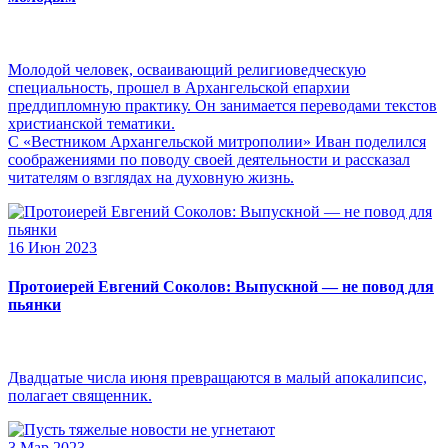
Молодой человек, осваивающий религиоведческую
специальность, прошел в Архангельской епархии
преддипломную практику. Он занимается переводами текстов
христианской тематики.
С «Вестником Архангельской митрополии» Иван поделился
соображениями по поводу своей деятельности и рассказал
читателям о взглядах на духовную жизнь.
16 Июн 2023
Протоиерей Евгений Соколов: Выпускной — не повод для
пьянки
Двадцатые числа июня превращаются в малый апокалипсис,
полагает священник.
3 Мар 2023