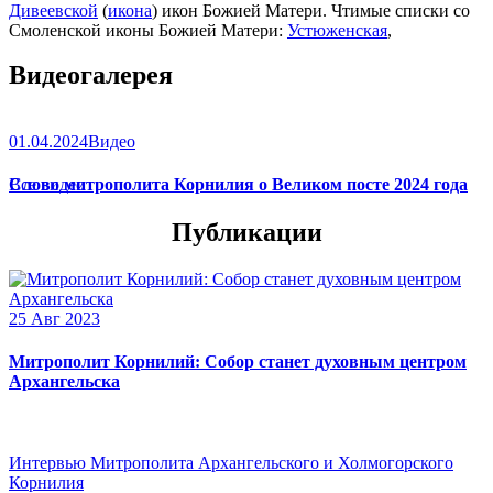
Дивеевской
(
икона
) икон Божией Матери. Чтимые списки со
Смоленской иконы Божией Матери:
Устюженская
,
Выдропусская
,
Христофоровская
,
Супрасльская
,
Югская
Видеогалерея
(
икона
),
Игрицкая
,
Шуйская
(
икона
),
Седмиезерная
,
Сергиевская
(в Троице-Сергиевой Лавре).
01.04.2024
Видео
Слово митрополита Корнилия о Великом посте 2024 года
Все видео
Публикации
25 Авг 2023
Митрополит Корнилий: Собор станет духовным центром
Архангельска
Интервью Митрополита Архангельского и Холмогорского
Корнилия