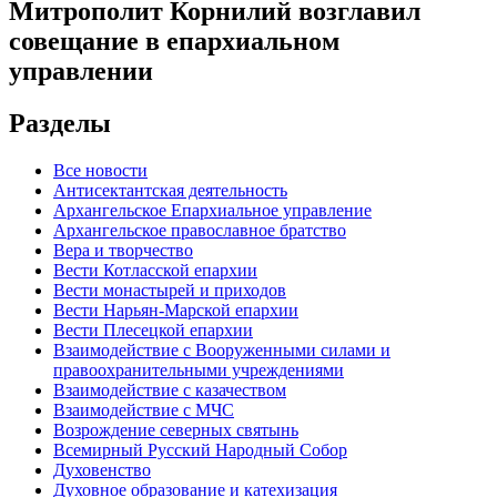
Митрополит Корнилий возглавил
совещание в епархиальном
управлении
Разделы
Все новости
Антисектантская деятельность
Архангельское Епархиальное управление
Архангельское православное братство
Вера и творчество
Вести Котласской епархии
Вести монастырей и приходов
Вести Нарьян-Марской епархии
Вести Плесецкой епархии
Взаимодействие с Вооруженными силами и
правоохранительными учреждениями
Взаимодействие с казачеством
Взаимодействие с МЧС
Возрождение северных святынь
Всемирный Русский Народный Собор
Духовенство
Духовное образование и катехизация