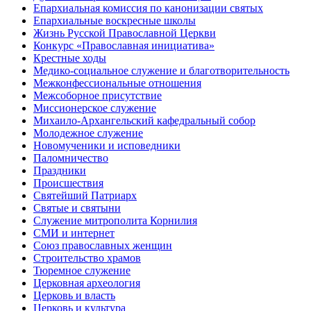
Епархиальная комиссия по канонизации святых
Епархиальные воскресные школы
Жизнь Русской Православной Церкви
Конкурс «Православная инициатива»
Крестные ходы
Медико-социальное служение и благотворительность
Межконфессиональные отношения
Межсоборное присутствие
Миссионерское служение
Михаило-Архангельский кафедральный собор
Молодежное служение
Новомученики и исповедники
Паломничество
Праздники
Происшествия
Святейший Патриарх
Святые и святыни
Служение митрополита Корнилия
СМИ и интернет
Союз православных женщин
Строительство храмов
Тюремное служение
Церковная археология
Церковь и власть
Церковь и культура