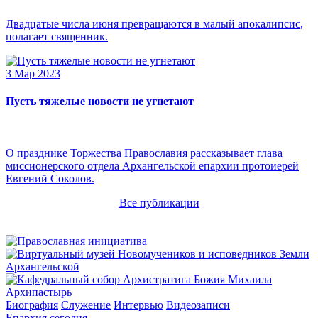
Двадцатые числа июня превращаются в малый апокалипсис,
полагает священник.
3 Мар 2023
Пусть тяжелые новости не угнетают
О празднике Торжества Православия рассказывает глава
миссионерского отдела Архангельской епархии протоиерей
Евгений Соколов.
Все публикации
Архипастырь
Биография
Служение
Интервью
Видеозаписи
Епархия сегодня