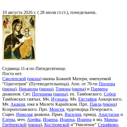
10 августа 2026 г. ( 28 июля ст.ст.), понедельник.
Седмица 11-я по Пятидесятнице.
Поста нет.
Смоленской
(
икона
) иконы Божией Матери, именуемой
"Одигитрия" (Путеводительница). Апп. от 70-ти
Прохора
(
икона
),
Никанора
(
икона
),
Тимона
(
икона
) и
Пармена
диаконов. Свт.
Питирима
(
икона
), еп. Тамбовского.
Собор
Тамбовских святых. Мч.
Иулиана
. Мч.
Евстафия
Анкирского.
Мч.
Акакия
, иже в Милете Карийском. Прп.
Павла
(
икона
)
Ксиропотамского. Прп.
Моисея
, чудотворца Печерского.
Сщмч.
Николая
диакона. Прмч.
Василия
, прмцц.
Анастасии
и
Елены
, мчч.
Арефы
,
Иоанна
,
Иоанна
,
Иоанна
и мц.
Мавры
.
Гребневской
(
икона
),
Костромской
и"Умиление"
Серафимо-