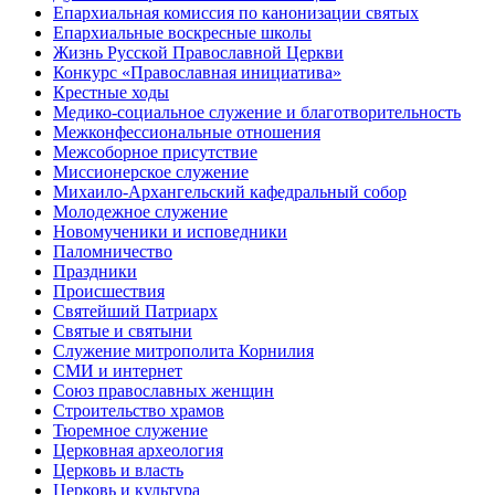
Епархиальная комиссия по канонизации святых
Епархиальные воскресные школы
Жизнь Русской Православной Церкви
Конкурс «Православная инициатива»
Крестные ходы
Медико-социальное служение и благотворительность
Межконфессиональные отношения
Межсоборное присутствие
Миссионерское служение
Михаило-Архангельский кафедральный собор
Молодежное служение
Новомученики и исповедники
Паломничество
Праздники
Происшествия
Святейший Патриарх
Святые и святыни
Служение митрополита Корнилия
СМИ и интернет
Союз православных женщин
Строительство храмов
Тюремное служение
Церковная археология
Церковь и власть
Церковь и культура