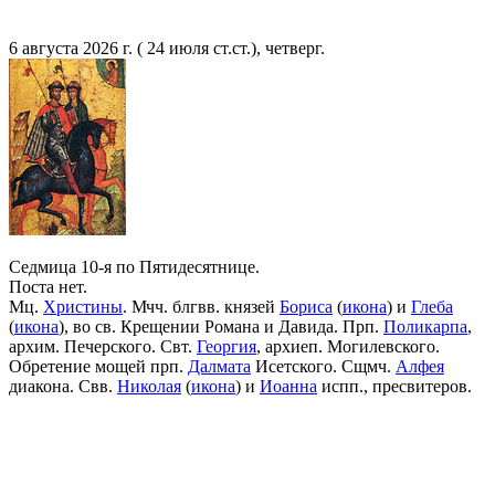
6 августа 2026 г. ( 24 июля ст.ст.), четверг.
Седмица 10-я по Пятидесятнице.
Поста нет.
Мц.
Христины
. Мчч. блгвв. князей
Бориса
(
икона
) и
Глеба
(
икона
), во св. Крещении Романа и Давида. Прп.
Поликарпа
,
архим. Печерского. Свт.
Георгия
, архиеп. Могилевского.
Обретение мощей прп.
Далмата
Исетского. Сщмч.
Алфея
диакона. Свв.
Николая
(
икона
) и
Иоанна
испп., пресвитеров.