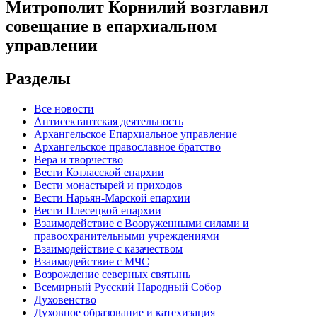
Митрополит Корнилий возглавил
совещание в епархиальном
управлении
Разделы
Все новости
Антисектантская деятельность
Архангельское Епархиальное управление
Архангельское православное братство
Вера и творчество
Вести Котласской епархии
Вести монастырей и приходов
Вести Нарьян-Марской епархии
Вести Плесецкой епархии
Взаимодействие с Вооруженными силами и
правоохранительными учреждениями
Взаимодействие с казачеством
Взаимодействие с МЧС
Возрождение северных святынь
Всемирный Русский Народный Собор
Духовенство
Духовное образование и катехизация