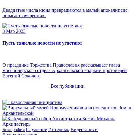
Двадцатые числа июня превращаются в малый апокалипсис,
полагает священник.
3 Мар 2023
Пусть тяжелые новости не угнетают
О празднике Торжества Православия рассказывает глава
миссионерского отдела Архангельской епархии протоиерей
Евгений Соколов.
Все публикации
Архипастырь
Биография
Служение
Интервью
Видеозаписи
Епархия сегодня