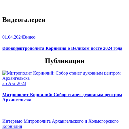
Видеогалерея
01.04.2024
Видео
Слово митрополита Корнилия о Великом посте 2024 года
Все видео
Публикации
25 Авг 2023
Митрополит Корнилий: Собор станет духовным центром
Архангельска
Интервью Митрополита Архангельского и Холмогорского
Корнилия