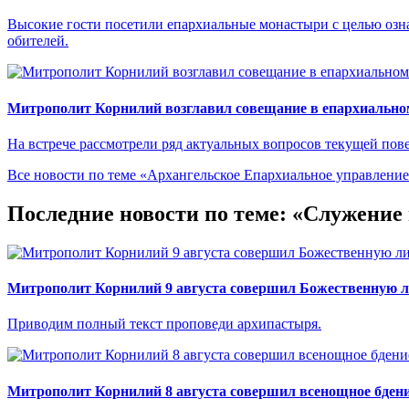
Высокие гости посетили епархиальные монастыри с целью озн
обителей.
Митрополит Корнилий возглавил совещание в епархиально
На встрече рассмотрели ряд актуальных вопросов текущей пове
Все новости по теме «Архангельское Епархиальное управлени
Последние новости по теме: «Служени
Митрополит Корнилий 9 августа совершил Божественную л
Приводим полный текст проповеди архипастыря.
Митрополит Корнилий 8 августа совершил всенощное бдени