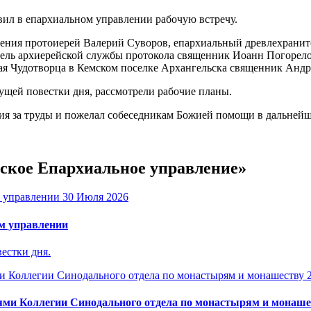
ил в епархиальном управлении рабочую встречу.
ления протоиерей Валерий Суворов, епархиальный древлехранит
тель архиерейской службы протокола священник Иоанн Погорело
лая Чудотворца в Кемском поселке Архангельска священник Анд
ущей повестки дня, рассмотрели рабочие планы.
ия за труды и пожелал собеседникам Божией помощи в дальней
ьское Епархиальное управление»
30 Июля 2026
м управлении
естки дня.
ями Коллегии Синодального отдела по монастырям и монаше