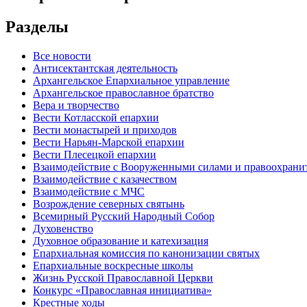
Разделы
Все новости
Антисектантская деятельность
Архангельское Епархиальное управление
Архангельское православное братство
Вера и творчество
Вести Котласской епархии
Вести монастырей и приходов
Вести Нарьян-Марской епархии
Вести Плесецкой епархии
Взаимодействие с Вооруженными силами и правоохран
Взаимодействие с казачеством
Взаимодействие с МЧС
Возрождение северных святынь
Всемирный Русский Народный Собор
Духовенство
Духовное образование и катехизация
Епархиальная комиссия по канонизации святых
Епархиальные воскресные школы
Жизнь Русской Православной Церкви
Конкурс «Православная инициатива»
Крестные ходы