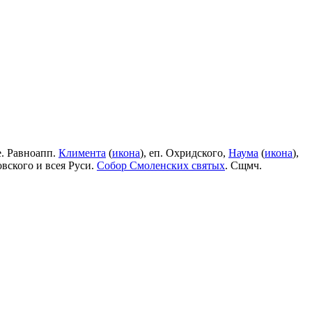
е. Равноапп.
Климента
(
икона
), еп. Охридского,
Наума
(
икона
),
овского и всея Руси.
Собор Смоленских святых
. Сщмч.