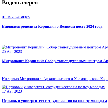
Видеогалерея
01.04.2024
Видео
Слово митрополита Корнилия о Великом посте 2024 года
Все видео
25 Авг 2023
Митрополит Корнилий: Собор станет духовным центром Ар
Интервью Митрополита Архангельского и Холмогорского Кор
17 Авг 2023
Церковь и университет: сотрудничество на пользу молодым