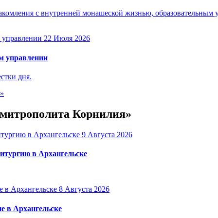
акомления с внутренней монашеской жизнью, образовательным 
22 Июля 2026
м управлении
стки дня.
е»
е митрополита Корнилия»
9 Августа 2026
итургию в Архангельске
8 Августа 2026
е в Архангельске