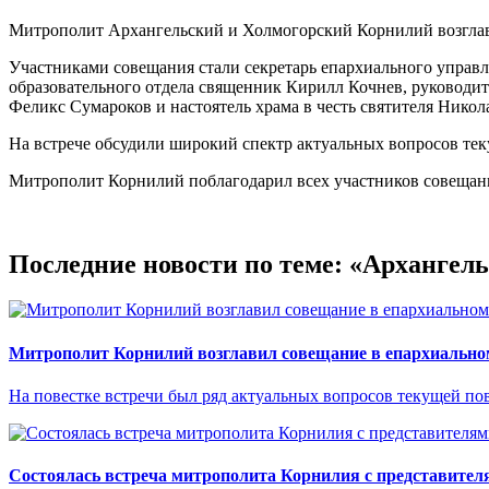
Митрополит Архангельский и Холмогорский Корнилий возглав
Участниками совещания стали секретарь епархиального управ
образовательного отдела священник Кирилл Кочнев, руководи
Феликс Сумароков и настоятель храма в честь святителя Нико
На встрече обсудили широкий спектр актуальных вопросов тек
Митрополит Корнилий поблагодарил всех участников совещан
Последние новости по теме: «Архангел
Митрополит Корнилий возглавил совещание в епархиально
На повестке встречи был ряд актуальных вопросов текущей пов
Состоялась встреча митрополита Корнилия с представител