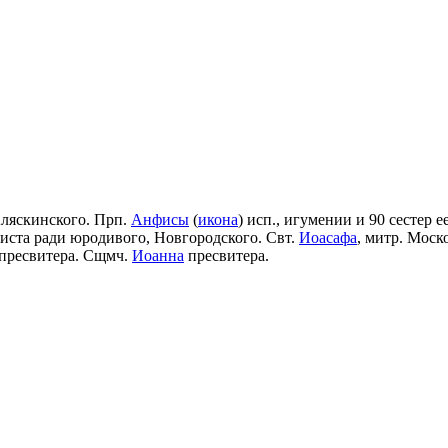
Аляскинского. Прп.
Анфисы
(
икона
) исп., игумении и 90 сестер е
риста ради юродивого, Новгородского. Свт.
Иоасафа
, митр. Моск
пресвитера. Сщмч.
Иоанна
пресвитера.