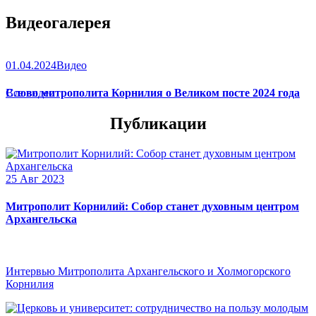
Видеогалерея
01.04.2024
Видео
Слово митрополита Корнилия о Великом посте 2024 года
Все видео
Публикации
25 Авг 2023
Митрополит Корнилий: Собор станет духовным центром
Архангельска
Интервью Митрополита Архангельского и Холмогорского
Корнилия