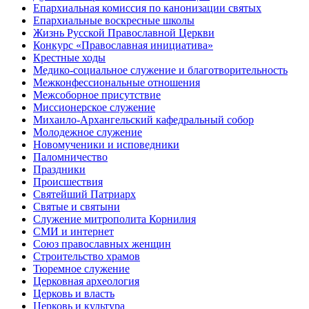
Епархиальная комиссия по канонизации святых
Епархиальные воскресные школы
Жизнь Русской Православной Церкви
Конкурс «Православная инициатива»
Крестные ходы
Медико-социальное служение и благотворительность
Межконфессиональные отношения
Межсоборное присутствие
Миссионерское служение
Михаило-Архангельский кафедральный собор
Молодежное служение
Новомученики и исповедники
Паломничество
Праздники
Происшествия
Святейший Патриарх
Святые и святыни
Служение митрополита Корнилия
СМИ и интернет
Союз православных женщин
Строительство храмов
Тюремное служение
Церковная археология
Церковь и власть
Церковь и культура