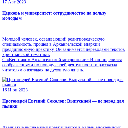
17 Авг 2023
Церковь и университет: сотрудничество на пользу
молодым
Молодой человек, осваивающий религиоведческую
специальность, прошел в Архангельской епархии
преддипломную практику. Он занимается переводами текстов
христианской тематики.
С «Вестником Архангельской митрополии» Иван поделился
соображениями по поводу своей деятельности и рассказал
читателям о взглядах на духовную жизнь.
16 Июн 2023
Протоиерей Евгений Соколов: Выпускной — не повод для
пьянки
Двадцатые числа июня превращаются в малый апокалипсис,