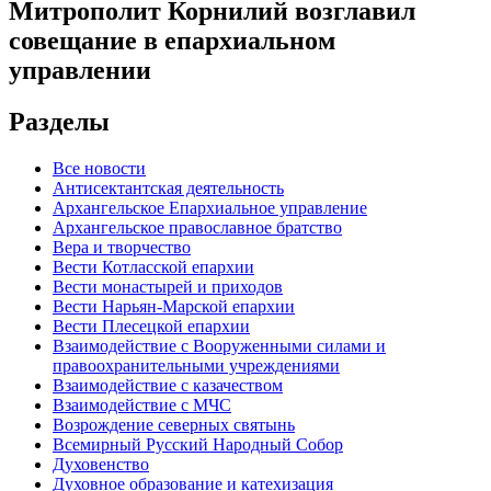
Митрополит Корнилий возглавил
совещание в епархиальном
управлении
Разделы
Все новости
Антисектантская деятельность
Архангельское Епархиальное управление
Архангельское православное братство
Вера и творчество
Вести Котласской епархии
Вести монастырей и приходов
Вести Нарьян-Марской епархии
Вести Плесецкой епархии
Взаимодействие с Вооруженными силами и
правоохранительными учреждениями
Взаимодействие с казачеством
Взаимодействие с МЧС
Возрождение северных святынь
Всемирный Русский Народный Собор
Духовенство
Духовное образование и катехизация