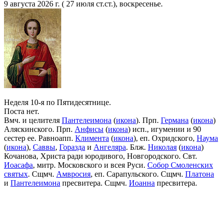
9 августа 2026 г. ( 27 июля ст.ст.), воскресенье.
Неделя 10-я по Пятидесятнице.
Поста нет.
Вмч. и целителя
Пантелеимона
(
икона
). Прп.
Германа
(
икона
)
Аляскинского. Прп.
Анфисы
(
икона
) исп., игумении и 90
сестер ее. Равноапп.
Климента
(
икона
), еп. Охридского,
Наума
(
икона
),
Саввы
,
Горазда
и
Ангеляра
. Блж.
Николая
(
икона
)
Кочанова, Христа ради юродивого, Новгородского. Свт.
Иоасафа
, митр. Московского и всея Руси.
Собор Смоленских
святых
. Сщмч.
Амвросия
, еп. Сарапульского. Сщмч.
Платона
и
Пантелеимона
пресвитера. Сщмч.
Иоанна
пресвитера.