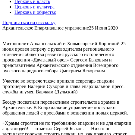
Церковь и власть
Церковь и культура
Церковь и общество
Подписаться на рассылку
Архангельское Епархиальное управление
25 Июня 2020
Митрополит Архангельский и Холмогорский Корнилий 25
июня провел встречу с руководителем регионального
отделения общества развития русского исторического
просвещения «Двуглавый орел» Сергеем Быковым и
представителем Архангельского отделения Всемирного
русского народного собора Дмитрием Яскорским.
Участие во встрече также приняли секретарь епархии
протоиерей Валерий Суворов и глава епархиальной пресс-
службы игумен Варлаам (Дульский).
Беседу посвятили перспективам строительства храмов в
Архангельске. В Епархиальное управление поступают
обращения людей с просьбами о возведении новых церквей.
«Храмы строятся не по требованию епархии и не для епархии,
а для людей! — отметил Сергей Быков. — Никто не
заставляет горожан строить церкви, но, как правило, строят