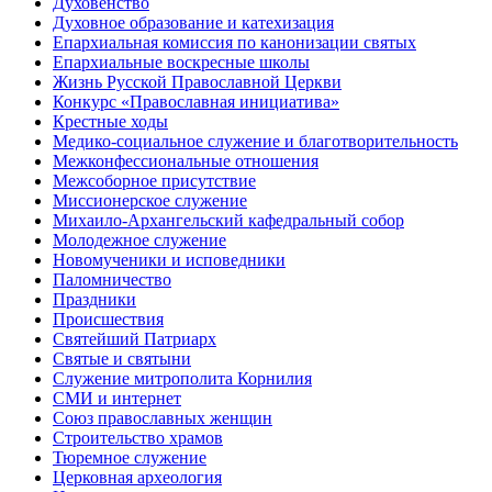
Духовенство
Духовное образование и катехизация
Епархиальная комиссия по канонизации святых
Епархиальные воскресные школы
Жизнь Русской Православной Церкви
Конкурс «Православная инициатива»
Крестные ходы
Медико-социальное служение и благотворительность
Межконфессиональные отношения
Межсоборное присутствие
Миссионерское служение
Михаило-Архангельский кафедральный собор
Молодежное служение
Новомученики и исповедники
Паломничество
Праздники
Происшествия
Святейший Патриарх
Святые и святыни
Служение митрополита Корнилия
СМИ и интернет
Союз православных женщин
Строительство храмов
Тюремное служение
Церковная археология