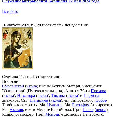
Служение митрополита Корнилия 22 мая 2024 года
Все фото
10 августа 2026 г. ( 28 июля ст.ст.), понедельник.
Седмица 11-я по Пятидесятнице.
Поста нет.
Смоленской
(
икона
) иконы Божией Матери, именуемой
"Одигитрия" (Путеводительница). Апп. от 70-ти
Прохора
(
икона
),
Никанора
(
икона
),
Тимона
(
икона
) и
Пармена
диаконов. Свт.
Питирима
(
икона
), еп. Тамбовского.
Собор
Тамбовских святых. Мч.
Иулиана
. Мч.
Евстафия
Анкирского.
Мч.
Акакия
, иже в Милете Карийском. Прп.
Павла
(
икона
)
Ксиропотамского. Прп.
Моисея
, чудотворца Печерского.