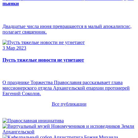
пьянки
Двадцатые числа июня превращаются в малый апокалипсис,
полагает священник.
3 Мар 2023
Пусть тяжелые новости не угнетают
О празднике Торжества Православия рассказывает глава
миссионерского отдела Архангельской епархии протоиерей
Евгений Соколов.
Все публикации