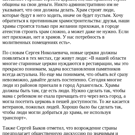
общины на свои деньги. Никто административно им не
указывает, что они должны делать. Храм строят люди,
которые будут в него ходить, иначе он будет пустым. Хочу
обратиться к противникам храмостроительства: друзья, наши
храмы строятся только при желании прихожан, в городе
атеистов строить храм сложно, а может даже не нужно. Если
нет прихожан, нет и храмов. У нас потребность в
молитвенных помещениях есть».
По словам Сергея Николаевича, новые церкви должны
появляться в тех местах, где живут люди: «В нашей области
многие старинные церкви нуждаются в реставрации, мы это
прекрасно понимаем, задача восстановления памятников
всегда актуальна. Но еще мы понимаем, что объять всё сразу
невозможно, давайте делать постепенно. Сегодня многие
люди из районов приехали в город Архангельск. Храмы
должны быть там, где есть люди. Нужно сделать так, чтобы
мама с ребенком не ехала причащать его через весь город, а
могла посетить церковь в пешей доступности. То же касается
ветеранов, пожилых людей. Хорошо было бы сделать так,
чтобы люди могли добраться до храма, не используя
транспорт».
Также Сергей Быков отметил, что возрождение страны
предполагает общественную дискуссию по значимым и