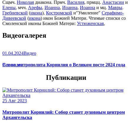
Сщмч.
Николая
диакона. Прмч.
Василия
, прмцц.
Анастасии
и
Елены
, мчч.
Арефы
,
Иоанна
,
Иоанна
,
Иоанна
и мц.
Мавры
.
Гребневской
(
икона
),
Костромской
и"Умиление"
Серафимо-
Дивеевской
(
икона
) икон Божией Матери. Чтимые списки со
Смоленской иконы Божией Матери:
Устюженская
,
Выдропусская
,
Христофоровская
,
Супрасльская
,
Югская
Видеогалерея
(
икона
),
Игрицкая
,
Шуйская
(
икона
),
Седмиезерная
,
Сергиевская
(в Троице-Сергиевой Лавре).
01.04.2024
Видео
Слово митрополита Корнилия о Великом посте 2024 года
Все видео
Публикации
25 Авг 2023
Митрополит Корнилий: Собор станет духовным центром
Архангельска