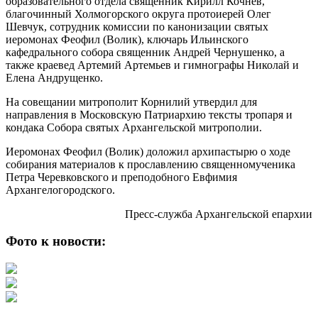
образовательного отдела священник Кирилл Кочнев,
благочинный Холмогорского округа протоиерей Олег
Шевчук, сотрудник комиссии по канонизации святых
иеромонах Феофил (Волик), ключарь Ильинского
кафедрального собора священник Андрей Чернушенко, а
также краевед Артемий Артемьев и гимнографы Николай и
Елена Андрущенко.
На совещании митрополит Корнилий утвердил для
направления в Московскую Патриархию тексты тропаря и
кондака Собора святых Архангельской митрополии.
Иеромонах Феофил (Волик) доложил архипастырю о ходе
собирания материалов к прославлению священномученика
Петра Черевковского и преподобного Евфимия
Архангелогородского.
Пресс-служба Архангельской епархии
Фото к новости: