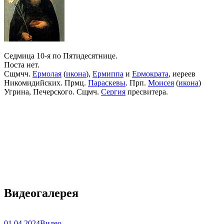
Седмица 10-я по Пятидесятнице.
Поста нет.
Сщмчч.
Ермолая
(
икона
),
Ермиппа
и
Ермократа
, иереев
Никомидийских. Прмц.
Параскевы
. Прп.
Моисея
(
икона
)
Угрина, Печерского. Сщмч.
Сергия
пресвитера.
Видеогалерея
01.04.2024
Видео