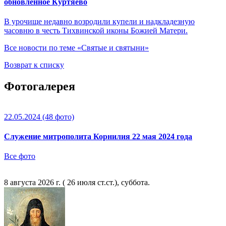
обновленное Куртяево
В урочище недавно возродили купели и надкладезную
часовню в честь Тихвинской иконы Божией Матери.
Все новости по теме «Святые и святыни»
Возврат к списку
Фотогалерея
22.05.2024
(48 фото)
Служение митрополита Корнилия 22 мая 2024 года
Все фото
8 августа 2026 г. ( 26 июля ст.ст.), суббота.