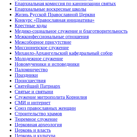
Епархиальная комиссия по канонизации святых
Епархиальные воскресные школы
Жизнь Русской Православной Церкви
Конкурс «Православная инициатива»
Крестные ходы
Медико-социальное служение и благотворительность
Межконфессиональные отношения
Межсоборное присутствие
Миссионерское служение
Михаило-Архангельский кафедральный собор
Молодежное служение
Новомученики и исповедники
Паломничество
Праздники
Происшествия
Святейший Патриарх
Святые и святыни
Служение митрополита Корнилия
СМИ и интернет
Союз православных женщин
Строительство храмов
Тюремное служение
Церковная археология
Церковь и власть
Церковь и культура