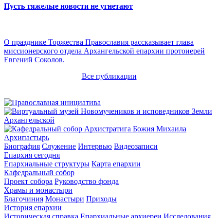
Пусть тяжелые новости не угнетают
О празднике Торжества Православия рассказывает глава
миссионерского отдела Архангельской епархии протоиерей
Евгений Соколов.
Все публикации
Архипастырь
Биография
Служение
Интервью
Видеозаписи
Епархия сегодня
Епархиальные структуры
Карта епархии
Кафедральный собор
Проект собора
Руководство фонда
Храмы и монастыри
Благочиния
Монастыри
Приходы
История епархии
Историческая справка
Епархиальные архиереи
Исследования