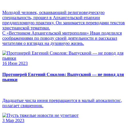
Молодой человек, осваивающий религиоведческую
специальность, прошел в Архангельской епархии
преддипломную практику. Он занимается переводами текстов
христианской тематики.
С «Вестником Архангельской митрополии» Иван поделился
соображениями по поводу своей деятельности и рассказал
читателям о взглядах на духовную жизнь.
16 Июн 2023
Протоиерей Евгений Соколов: Выпускной — не повод для
пьянки
Двадцатые числа июня превращаются в малый апокалипсис,
полагает священник.
3 Мар 2023