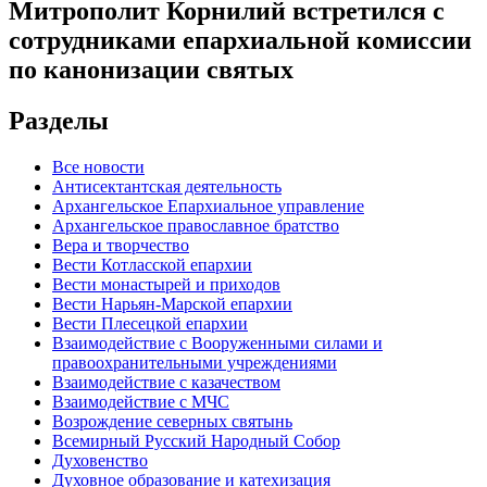
Митрополит Корнилий встретился с
сотрудниками епархиальной комиссии
по канонизации святых
Разделы
Все новости
Антисектантская деятельность
Архангельское Епархиальное управление
Архангельское православное братство
Вера и творчество
Вести Котласской епархии
Вести монастырей и приходов
Вести Нарьян-Марской епархии
Вести Плесецкой епархии
Взаимодействие с Вооруженными силами и
правоохранительными учреждениями
Взаимодействие с казачеством
Взаимодействие с МЧС
Возрождение северных святынь
Всемирный Русский Народный Собор
Духовенство
Духовное образование и катехизация