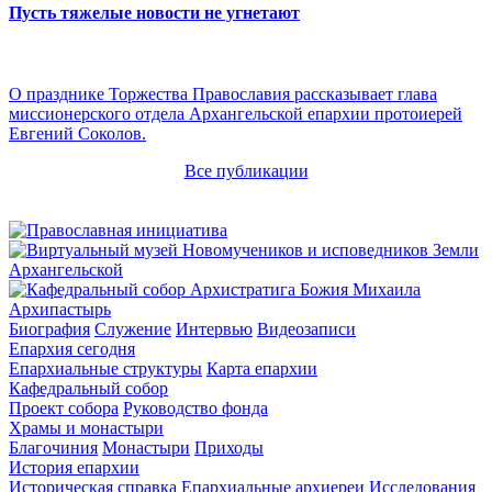
Пусть тяжелые новости не угнетают
О празднике Торжества Православия рассказывает глава
миссионерского отдела Архангельской епархии протоиерей
Евгений Соколов.
Все публикации
Архипастырь
Биография
Служение
Интервью
Видеозаписи
Епархия сегодня
Епархиальные структуры
Карта епархии
Кафедральный собор
Проект собора
Руководство фонда
Храмы и монастыри
Благочиния
Монастыри
Приходы
История епархии
Историческая справка
Епархиальные архиереи
Исследования