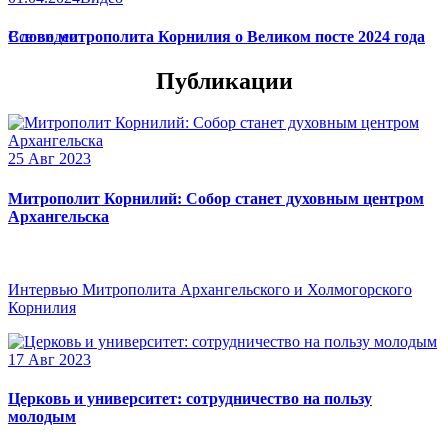
Слово митрополита Корнилия о Великом посте 2024 года
Все видео
Публикации
25 Авг 2023
Митрополит Корнилий: Собор станет духовным центром
Архангельска
Интервью Митрополита Архангельского и Холмогорского
Корнилия
17 Авг 2023
Церковь и университет: сотрудничество на пользу
молодым