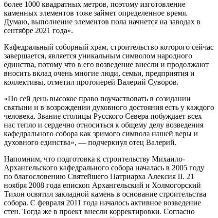
более 1000 квадратных метров, поэтому изготовление
каменных элементов тоже займет определенное время.
Думаю, выполнение элементов пола начнется на заводах в
сентябре 2021 года».
Кафедральный соборный храм, строительство которого сейчас
завершается, является уникальным символом народного
единства, потому что в его возведение внесли и продолжают
вносить вклад очень многие люди, семьи, предприятия и
коллективы, отметил протоиерей Валерий Суворов.
«По сей день высокое право поучаствовать в созидании
святыни и в возрождении духовного достояния есть у каждого
человека. Звание столицы Русского Севера побуждает всех
нас тепло и сердечно относиться к общему делу возведения
кафедрального собора как зримого символа нашей веры и
духовного единства», — подчеркнул отец Валерий.
Напомним, что подготовка к строительству Михаило-
Архангельского кафедрального собора началась в 2005 году
по благословению Святейшего Патриарха Алексия II. 21
ноября 2008 года епископ Архангельский и Холмогорский
Тихон освятил закладной камень в основание строительства
собора. С февраля 2011 года началось активное возведение
стен. Тогда же в проект внесли корректировки. Согласно