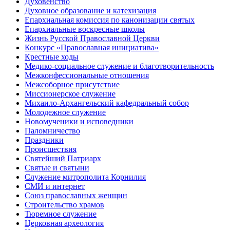
Духовенство
Духовное образование и катехизация
Епархиальная комиссия по канонизации святых
Епархиальные воскресные школы
Жизнь Русской Православной Церкви
Конкурс «Православная инициатива»
Крестные ходы
Медико-социальное служение и благотворительность
Межконфессиональные отношения
Межсоборное присутствие
Миссионерское служение
Михаило-Архангельский кафедральный собор
Молодежное служение
Новомученики и исповедники
Паломничество
Праздники
Происшествия
Святейший Патриарх
Святые и святыни
Служение митрополита Корнилия
СМИ и интернет
Союз православных женщин
Строительство храмов
Тюремное служение
Церковная археология