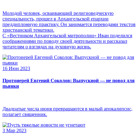
Молодой человек, осваивающий религиоведческую
специальность, прошел в Архангельской епархии
преддипломную практику. Он занимается переводами текстов
христианской тематики.
С «Вестником Архангельской митрополии» Иван поделился
соображениями по поводу своей деятельности и рассказал
читателям о взглядах на духовную жизнь.
16 Июн 2023
Протоиерей Евгений Соколов: Выпускной — не повод для
пьянки
Двадцатые числа июня превращаются в малый апокалипсис,
полагает священник.
3 Мар 2023