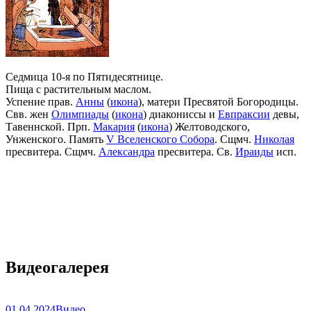
Седмица 10-я по Пятидесятнице.
Пища с растительным маслом.
Успение прав.
Анны
(
икона
), матери Пресвятой Богородицы.
Свв. жен
Олимпиады
(
икона
) диакониссы и
Евпраксии
девы,
Тавеннской. Прп.
Макария
(
икона
) Желтоводского,
Унженского. Память
V Вселенского Собора
. Сщмч.
Николая
пресвитера. Сщмч.
Александра
пресвитера. Св.
Ираиды
исп.
Видеогалерея
01.04.2024
Видео