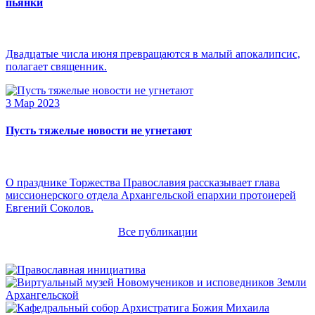
пьянки
Двадцатые числа июня превращаются в малый апокалипсис,
полагает священник.
3 Мар 2023
Пусть тяжелые новости не угнетают
О празднике Торжества Православия рассказывает глава
миссионерского отдела Архангельской епархии протоиерей
Евгений Соколов.
Все публикации