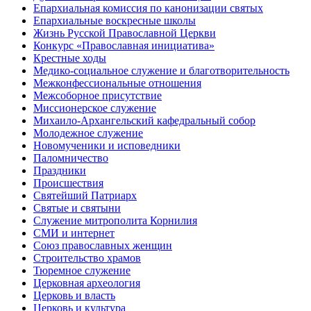
Епархиальная комиссия по канонизации святых
Епархиальные воскресные школы
Жизнь Русской Православной Церкви
Конкурс «Православная инициатива»
Крестные ходы
Медико-социальное служение и благотворительность
Межконфессиональные отношения
Межсоборное присутствие
Миссионерское служение
Михаило-Архангельский кафедральный собор
Молодежное служение
Новомученики и исповедники
Паломничество
Праздники
Происшествия
Святейший Патриарх
Святые и святыни
Служение митрополита Корнилия
СМИ и интернет
Союз православных женщин
Строительство храмов
Тюремное служение
Церковная археология
Церковь и власть
Церковь и культура