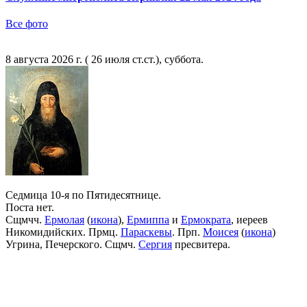
Все фото
8 августа 2026 г. ( 26 июля ст.ст.), суббота.
Седмица 10-я по Пятидесятнице.
Поста нет.
Сщмчч.
Ермолая
(
икона
),
Ермиппа
и
Ермократа
, иереев
Никомидийских. Прмц.
Параскевы
. Прп.
Моисея
(
икона
)
Угрина, Печерского. Сщмч.
Сергия
пресвитера.