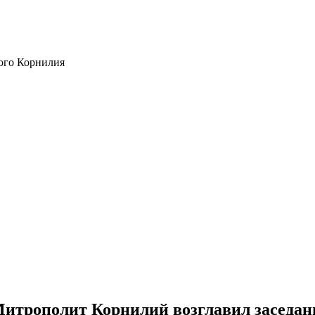
ого Корнилия
итрополит Корнилий возглавил заседани