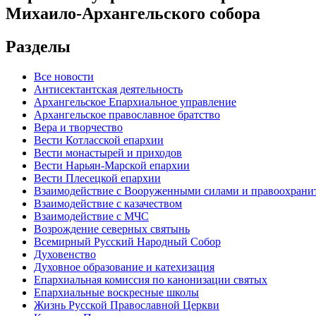
Михаило-Архангельского собора
Разделы
Все новости
Антисектантская деятельность
Архангельское Епархиальное управление
Архангельское православное братство
Вера и творчество
Вести Котласской епархии
Вести монастырей и приходов
Вести Нарьян-Марской епархии
Вести Плесецкой епархии
Взаимодействие с Вооруженными силами и правоохран
Взаимодействие с казачеством
Взаимодействие с МЧС
Возрождение северных святынь
Всемирный Русский Народный Собор
Духовенство
Духовное образование и катехизация
Епархиальная комиссия по канонизации святых
Епархиальные воскресные школы
Жизнь Русской Православной Церкви