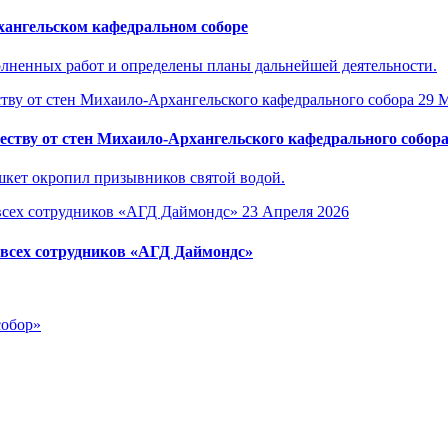
ангельском кафедральном соборе
лненных работ и определены планы дальнейшей деятельности.
29 
ству от стен Михаило-Архангельского кафедрального собор
кет окропил призывников святой водой.
23 Апреля 2026
 всех сотрудников «АГД Даймондс»
собор»