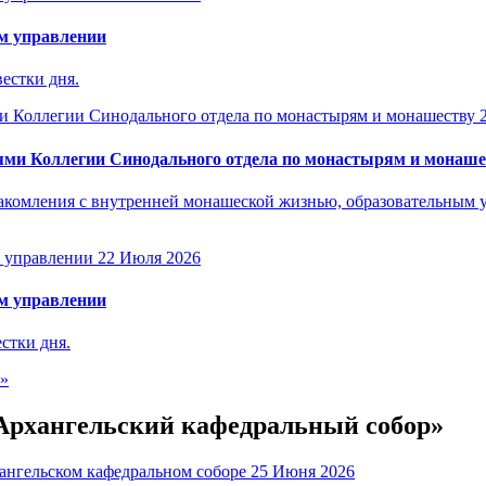
м управлении
естки дня.
ями Коллегии Синодального отдела по монастырям и монаше
акомления с внутренней монашеской жизнью, образовательным 
22 Июля 2026
м управлении
стки дня.
е»
-Архангельский кафедральный собор»
25 Июня 2026