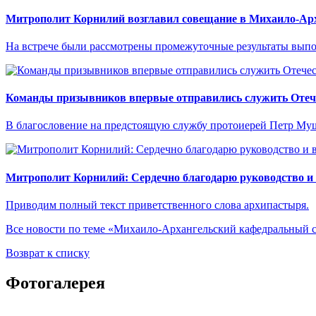
Митрополит Корнилий возглавил совещание в Михаило-Арх
На встрече были рассмотрены промежуточные результаты выпо
Команды призывников впервые отправились служить Отече
В благословение на предстоящую службу протоиерей Петр Муш
Митрополит Корнилий: Сердечно благодарю руководство и
Приводим полный текст приветственного слова архипастыря.
Все новости по теме «Михаило-Архангельский кафедральный 
Возврат к списку
Фотогалерея