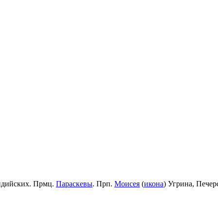
идийских. Прмц.
Параскевы
. Прп.
Моисея
(
икона
) Угрина, Пече