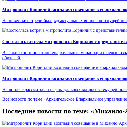
Митрополит Корнилий возглавил совещание в епархиально
На повестке встречи был ряд актуальных вопросов текущей пов
Состоялась встреча митрополита Корнилия с представител
Высокие гости посетили епархиальные монастыри с целью озн
обителей.
Митрополит Корнилий возглавил совещание в епархиально
На встрече рассмотрели ряд актуальных вопросов текущей пове
Все новости по теме «Архангельское Епархиальное управлени
Последние новости по теме: «Михаило