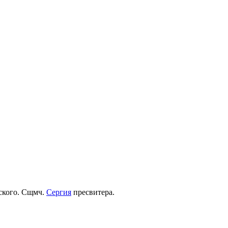
рского. Сщмч.
Сергия
пресвитера.