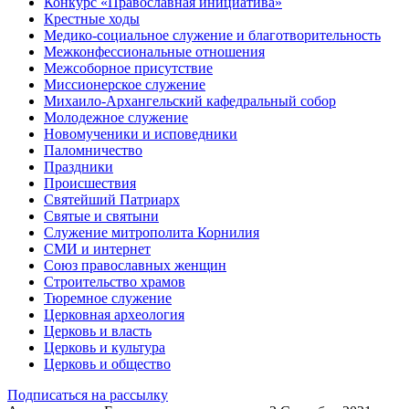
Конкурс «Православная инициатива»
Крестные ходы
Медико-социальное служение и благотворительность
Межконфессиональные отношения
Межсоборное присутствие
Миссионерское служение
Михаило-Архангельский кафедральный собор
Молодежное служение
Новомученики и исповедники
Паломничество
Праздники
Происшествия
Святейший Патриарх
Святые и святыни
Служение митрополита Корнилия
СМИ и интернет
Союз православных женщин
Строительство храмов
Тюремное служение
Церковная археология
Церковь и власть
Церковь и культура
Церковь и общество
Подписаться на рассылку