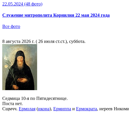
22.05.2024
(48 фото)
Служение митрополита Корнилия 22 мая 2024 года
Все фото
8 августа 2026 г. ( 26 июля ст.ст.), суббота.
Седмица 10-я по Пятидесятнице.
Поста нет.
Сщмчч.
Ермолая
(
икона
),
Ермиппа
и
Ермократа
, иереев Ником