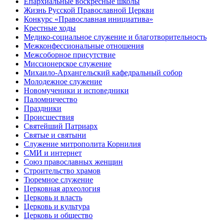
Епархиальные воскресные школы
Жизнь Русской Православной Церкви
Конкурс «Православная инициатива»
Крестные ходы
Медико-социальное служение и благотворительность
Межконфессиональные отношения
Межсоборное присутствие
Миссионерское служение
Михаило-Архангельский кафедральный собор
Молодежное служение
Новомученики и исповедники
Паломничество
Праздники
Происшествия
Святейший Патриарх
Святые и святыни
Служение митрополита Корнилия
СМИ и интернет
Союз православных женщин
Строительство храмов
Тюремное служение
Церковная археология
Церковь и власть
Церковь и культура
Церковь и общество