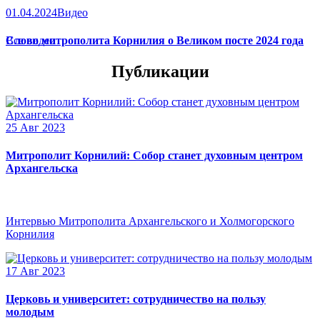
01.04.2024
Видео
Слово митрополита Корнилия о Великом посте 2024 года
Все видео
Публикации
25 Авг 2023
Митрополит Корнилий: Собор станет духовным центром
Архангельска
Интервью Митрополита Архангельского и Холмогорского
Корнилия
17 Авг 2023
Церковь и университет: сотрудничество на пользу
молодым