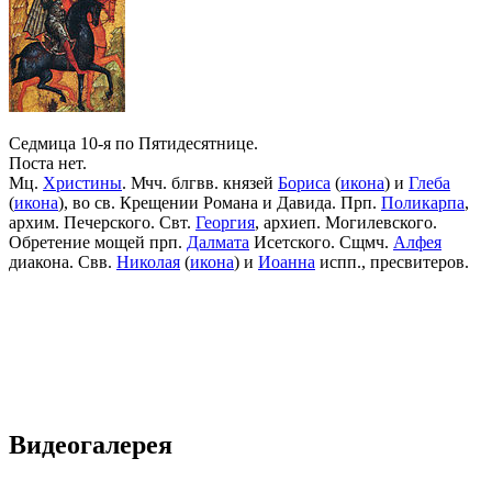
Седмица 10-я по Пятидесятнице.
Поста нет.
Мц.
Христины
. Мчч. блгвв. князей
Бориса
(
икона
) и
Глеба
(
икона
), во св. Крещении Романа и Давида. Прп.
Поликарпа
,
архим. Печерского. Свт.
Георгия
, архиеп. Могилевского.
Обретение мощей прп.
Далмата
Исетского. Сщмч.
Алфея
диакона. Свв.
Николая
(
икона
) и
Иоанна
испп., пресвитеров.
Видеогалерея