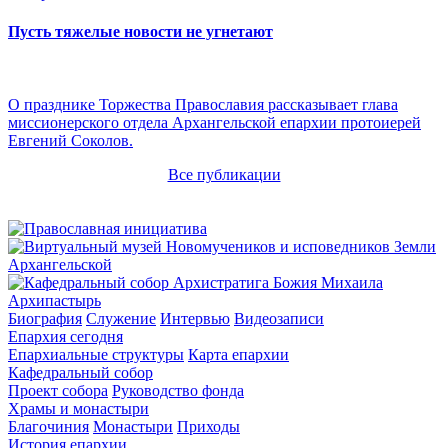
Пусть тяжелые новости не угнетают
О празднике Торжества Православия рассказывает глава
миссионерского отдела Архангельской епархии протоиерей
Евгений Соколов.
Все публикации
Архипастырь
Биография
Служение
Интервью
Видеозаписи
Епархия сегодня
Епархиальные структуры
Карта епархии
Кафедральный собор
Проект собора
Руководство фонда
Храмы и монастыри
Благочиния
Монастыри
Приходы
История епархии