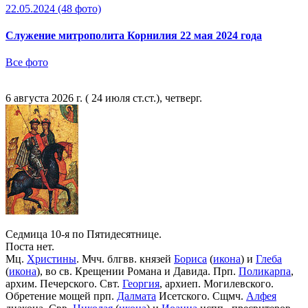
22.05.2024
(48 фото)
Служение митрополита Корнилия 22 мая 2024 года
Все фото
6 августа 2026 г. ( 24 июля ст.ст.), четверг.
Седмица 10-я по Пятидесятнице.
Поста нет.
Мц.
Христины
. Мчч. блгвв. князей
Бориса
(
икона
) и
Глеба
(
икона
), во св. Крещении Романа и Давида. Прп.
Поликарпа
,
архим. Печерского. Свт.
Георгия
, архиеп. Могилевского.
Обретение мощей прп.
Далмата
Исетского. Сщмч.
Алфея