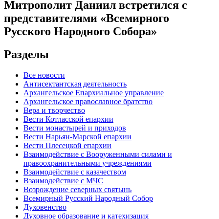
Митрополит Даниил встретился с
представителями «Всемирного
Русского Народного Собора»
Разделы
Все новости
Антисектантская деятельность
Архангельское Епархиальное управление
Архангельское православное братство
Вера и творчество
Вести Котласской епархии
Вести монастырей и приходов
Вести Нарьян-Марской епархии
Вести Плесецкой епархии
Взаимодействие с Вооруженными силами и
правоохранительными учреждениями
Взаимодействие с казачеством
Взаимодействие с МЧС
Возрождение северных святынь
Всемирный Русский Народный Собор
Духовенство
Духовное образование и катехизация