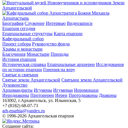
Архипастырь
Биография
Служение
Интервью
Видеозаписи
Епархия сегодня
Епархиальные структуры
Карта епархии
Кафедральный собор
Проект собора
Руководство фонда
Храмы и монастыри
Благочиния
Монастыри
Приходы
История епархии
Историческая справка
Епархиальные архиереи
Исследования
по истории епархии
Гонения на веру
Святые и святыни
Святые земли Архангельской
Святыни земли Архангельской
Духовенство
Архимандриты
Игумены
Игуменьи
Иеромонахи
Иеродиаконы
Протоиереи
Иереи
Протодиаконы
Диаконы
163002, г.Архангельск, ул. Ильинская, 5
+7 (8182) 68-07-73
arh-eparhia@yandex.ru
© 1996-2026 Архангельская епархия
Создание сайта: