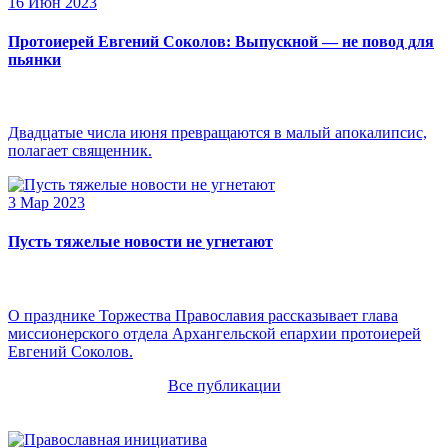
16 Июн 2023
Протоиерей Евгений Соколов: Выпускной — не повод для
пьянки
Двадцатые числа июня превращаются в малый апокалипсис,
полагает священник.
3 Мар 2023
Пусть тяжелые новости не угнетают
О празднике Торжества Православия рассказывает глава
миссионерского отдела Архангельской епархии протоиерей
Евгений Соколов.
Все публикации