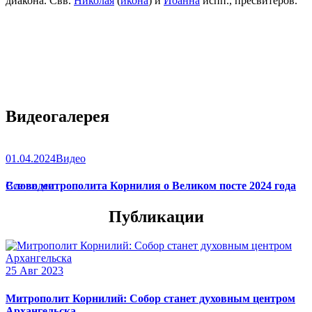
диакона. Свв.
Николая
(
икона
) и
Иоанна
испп., пресвитеров.
Видеогалерея
01.04.2024
Видео
Слово митрополита Корнилия о Великом посте 2024 года
Все видео
Публикации
25 Авг 2023
Митрополит Корнилий: Собор станет духовным центром
Архангельска