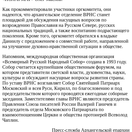
Как прокомментировали участники оргкомитета, они
надеются, что архангельское отделение ВРНС станет
площадкой для обсуждения насущных вопросов по
возрождению Православия на Русском Севере, русских
национальных традиций, а также воспитанию подрастающего
поколения. Кроме того, оргкомитет обратился к владыке
Даниилу с предложением о совместной работе, направленной
на улучшение духовно-нравственной ситуации в обществе.
Напомним, международная общественная организация
«Всемирный Русский Народный Собор» создана в 1993 году.
Собор считается крупнейшим общественным форумом, на
котором представители светской власти, духовенства, науки,
культуры и обсуждают насущные вопросы развития страны.
По уставу ВРНС возглавляет Собор Святейший Патриарх
Московский и всея Руси, Кирилл, по благословению и под
председательством которого проводятся ежегодные соборные
заседания. Заместителями главы ВРНС являются председатель
Правления Союза писателей России Валерий Ганичев и
председатель отдела Московского Патриархата по
взаимоотношениям Церкви и общества протоиерей Всеволод
Чаплин.
Пресс-служба Архангельской епархии