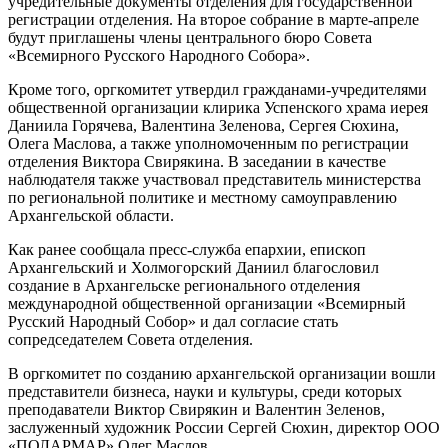
учредительные документы отделения для государственной
регистрации отделения. На второе собрание в марте-апреле
будут приглашены члены центрального бюро Совета
«Всемирного Русского Народного Собора».
Кроме того, оргкомитет утвердил гражданами-учредителями
общественной организации клирика Успенского храма иерея
Даниила Горячева, Валентина Зеленова, Сергея Сюхина,
Олега Маслова, а также уполномоченным по регистрации
отделения Виктора Свирякина. В заседании в качестве
наблюдателя также участвовал представитель министерства
по региональной политике и местному самоуправлению
Архангельской области.
Как ранее сообщала пресс-служба епархии, епископ
Архангельский и Холмогорский Даниил благословил
создание в Архангельске регионального отделения
международной общественной организации «Всемирный
Русский Народный Собор» и дал согласие стать
сопредседателем Совета отделения.
В оргкомитет по созданию архангельской организации вошли
представители бизнеса, науки и культуры, среди которых
преподаватели Виктор Свирякин и Валентин Зеленов,
заслуженный художник России Сергей Сюхин, директор ООО
«ПОЛАРМАР» Олег Маслов.