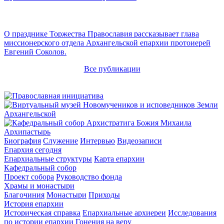
О празднике Торжества Православия рассказывает глава
миссионерского отдела Архангельской епархии протоиерей
Евгений Соколов.
Все публикации
Архипастырь
Биография
Служение
Интервью
Видеозаписи
Епархия сегодня
Епархиальные структуры
Карта епархии
Кафедральный собор
Проект собора
Руководство фонда
Храмы и монастыри
Благочиния
Монастыри
Приходы
История епархии
Историческая справка
Епархиальные архиереи
Исследования
по истории епархии
Гонения на веру