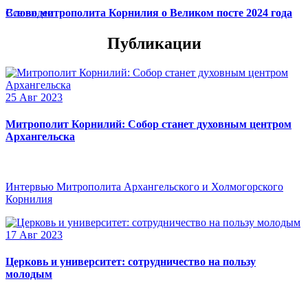
Слово митрополита Корнилия о Великом посте 2024 года
Все видео
Публикации
25 Авг 2023
Митрополит Корнилий: Собор станет духовным центром
Архангельска
Интервью Митрополита Архангельского и Холмогорского
Корнилия
17 Авг 2023
Церковь и университет: сотрудничество на пользу
молодым