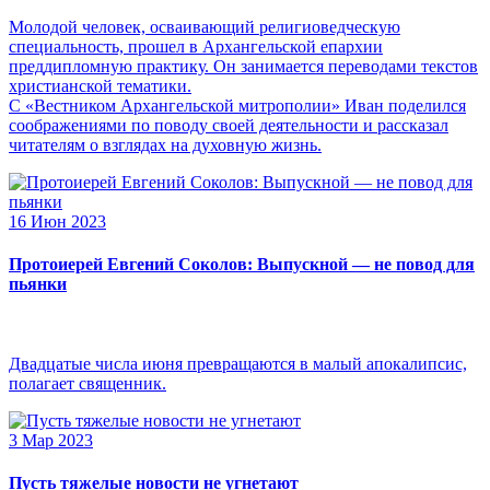
Молодой человек, осваивающий религиоведческую
специальность, прошел в Архангельской епархии
преддипломную практику. Он занимается переводами текстов
христианской тематики.
С «Вестником Архангельской митрополии» Иван поделился
соображениями по поводу своей деятельности и рассказал
читателям о взглядах на духовную жизнь.
16 Июн 2023
Протоиерей Евгений Соколов: Выпускной — не повод для
пьянки
Двадцатые числа июня превращаются в малый апокалипсис,
полагает священник.
3 Мар 2023
Пусть тяжелые новости не угнетают