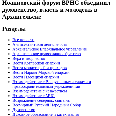
Иоанновский форум ВРНС объединил
духовенство, власть и молодежь в
Архангельске
Разделы
Все новости
Антисектантская деятельность
Архангельское Епархиальное управление
Архангельское православное братство
Вера и творчество
Вести Котласской епархии
Вести монастырей и приходов
Вести Нарьян-Марской епархии
Вести Плесецкой епархии
Взаимодействие с Вооруженными силами и
правоохранительными учреждениями
Взаимодействие с казачеством
Взаимодействие с МЧС
Возрождение северных святынь
Всемирный Русский Народный Собор
Духовенство
Духовное образование и катехизация