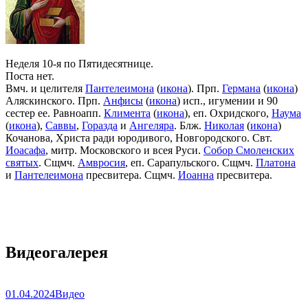
Неделя 10-я по Пятидесятнице.
Поста нет.
Вмч. и целителя
Пантелеимона
(
икона
). Прп.
Германа
(
икона
)
Аляскинского. Прп.
Анфисы
(
икона
) исп., игумении и 90
сестер ее. Равноапп.
Климента
(
икона
), еп. Охридского,
Наума
(
икона
),
Саввы
,
Горазда
и
Ангеляра
. Блж.
Николая
(
икона
)
Кочанова, Христа ради юродивого, Новгородского. Свт.
Иоасафа
, митр. Московского и всея Руси.
Собор Смоленских
святых
. Сщмч.
Амвросия
, еп. Сарапульского. Сщмч.
Платона
и
Пантелеимона
пресвитера. Сщмч.
Иоанна
пресвитера.
Видеогалерея
01.04.2024
Видео