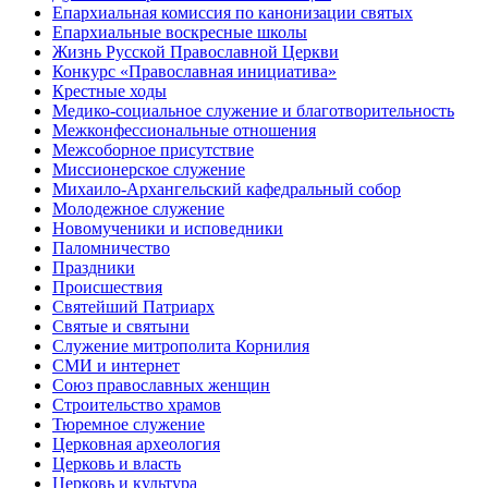
Епархиальная комиссия по канонизации святых
Епархиальные воскресные школы
Жизнь Русской Православной Церкви
Конкурс «Православная инициатива»
Крестные ходы
Медико-социальное служение и благотворительность
Межконфессиональные отношения
Межсоборное присутствие
Миссионерское служение
Михаило-Архангельский кафедральный собор
Молодежное служение
Новомученики и исповедники
Паломничество
Праздники
Происшествия
Святейший Патриарх
Святые и святыни
Служение митрополита Корнилия
СМИ и интернет
Союз православных женщин
Строительство храмов
Тюремное служение
Церковная археология
Церковь и власть
Церковь и культура