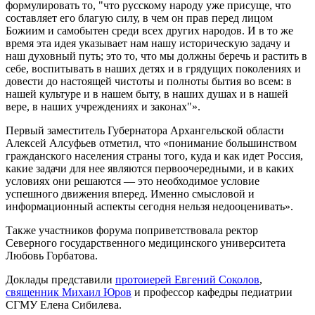
формулировать то, "что русскому народу уже присуще, что
составляет его благую силу, в чем он прав перед лицом
Божиим и самобытен среди всех других народов. И в то же
время эта идея указывает нам нашу историческую задачу и
наш духовный путь; это то, что мы должны беречь и растить в
себе, воспитывать в наших детях и в грядущих поколениях и
довести до настоящей чистоты и полноты бытия во всем: в
нашей культуре и в нашем быту, в наших душах и в нашей
вере, в наших учреждениях и законах"».
Первый заместитель Губернатора Архангельской области
Алексей Алсуфьев отметил, что «понимание большинством
гражданского населения страны того, куда и как идет Россия,
какие задачи для нее являются первоочередными, и в каких
условиях они решаются — это необходимое условие
успешного движения вперед. Именно смысловой и
информационный аспекты сегодня нельзя недооценивать».
Также участников форума поприветствовала ректор
Северного государственного медицинского университета
Любовь Горбатова.
Доклады представили
протоиерей Евгений Соколов
,
священник Михаил Юров
и профессор кафедры педиатрии
СГМУ Елена Сибилева.