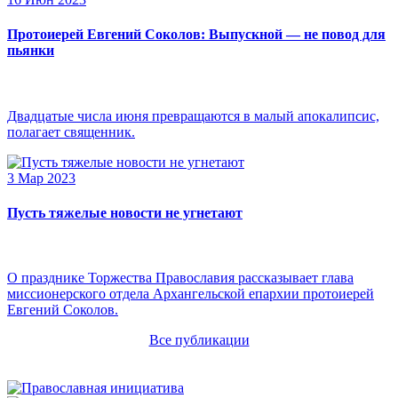
Протоиерей Евгений Соколов: Выпускной — не повод для
пьянки
Двадцатые числа июня превращаются в малый апокалипсис,
полагает священник.
3 Мар 2023
Пусть тяжелые новости не угнетают
О празднике Торжества Православия рассказывает глава
миссионерского отдела Архангельской епархии протоиерей
Евгений Соколов.
Все публикации