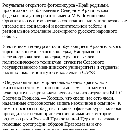
Результаты открытого фотоконкурса «Край родимый,
православный» объявлены в Северном Арктическом
федеральном университете имени М.В.Ломоносова.
Организаторами творческого состязания выступили вузовское
управление социальной и воспитательной работы и
региональное отделение Всемирного русского народного
собора.
Участниками конкурса стали обучающиеся Архангельского
торгово-экономического колледжа, Няндомского
железнодорожного колледжа, Архангельского
политехнического техникума, студенты Северного
государственного медицинского университета и студенты
высших школ, институтов и колледжей САФУ.
«Окружающий нас мир необыкновенно красив, но в
житейской суете мы этого не замечаем, — отметила
руководитель секретариата регионального отделения ВРНС
Светлана Грошева. — Хорошо, что среди нас есть люди,
наделенные способностью видеть необычное в обычном. К
ним относятся и победители нашего фотоконкурса, который
проводился с целью привлечения внимания к истории
родного края и Русской Православной Церкви, передачи с
помощью фотографии образов Православия и его
непреходящей ценности в сегодняшнем мире».