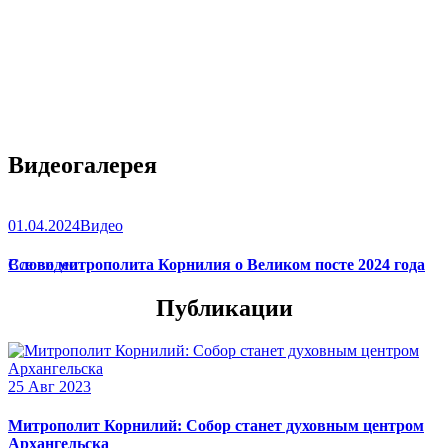
Видеогалерея
01.04.2024
Видео
Слово митрополита Корнилия о Великом посте 2024 года
Все видео
Публикации
25 Авг 2023
Митрополит Корнилий: Собор станет духовным центром
Архангельска