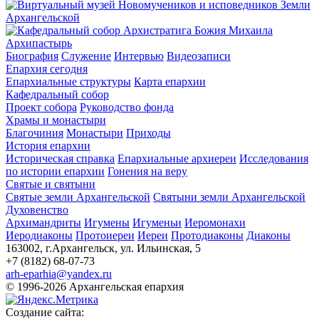
Архипастырь
Биография
Служение
Интервью
Видеозаписи
Епархия сегодня
Епархиальные структуры
Карта епархии
Кафедральный собор
Проект собора
Руководство фонда
Храмы и монастыри
Благочиния
Монастыри
Приходы
История епархии
Историческая справка
Епархиальные архиереи
Исследования
по истории епархии
Гонения на веру
Святые и святыни
Святые земли Архангельской
Святыни земли Архангельской
Духовенство
Архимандриты
Игумены
Игуменьи
Иеромонахи
Иеродиаконы
Протоиереи
Иереи
Протодиаконы
Диаконы
163002, г.Архангельск, ул. Ильинская, 5
+7 (8182) 68-07-73
arh-eparhia@yandex.ru
© 1996-2026 Архангельская епархия
Создание сайта: