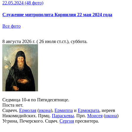
22.05.2024
(48 фото)
Служение митрополита Корнилия 22 мая 2024 года
Все фото
8 августа 2026 г. ( 26 июля ст.ст.), суббота.
Седмица 10-я по Пятидесятнице.
Поста нет.
Сщмчч.
Ермолая
(
икона
),
Ермиппа
и
Ермократа
, иереев
Никомидийских. Прмц.
Параскевы
. Прп.
Моисея
(
икона
)
Угрина, Печерского. Сщмч.
Сергия
пресвитера.