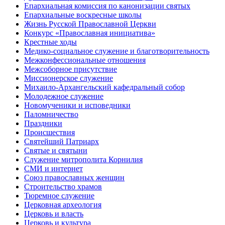
Епархиальная комиссия по канонизации святых
Епархиальные воскресные школы
Жизнь Русской Православной Церкви
Конкурс «Православная инициатива»
Крестные ходы
Медико-социальное служение и благотворительность
Межконфессиональные отношения
Межсоборное присутствие
Миссионерское служение
Михаило-Архангельский кафедральный собор
Молодежное служение
Новомученики и исповедники
Паломничество
Праздники
Происшествия
Святейший Патриарх
Святые и святыни
Служение митрополита Корнилия
СМИ и интернет
Союз православных женщин
Строительство храмов
Тюремное служение
Церковная археология
Церковь и власть
Церковь и культура