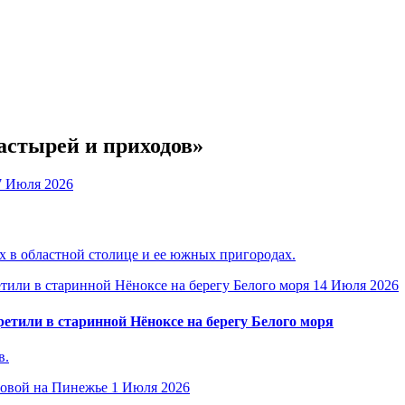
астырей и приходов»
7 Июля 2026
 в областной столице и ее южных пригородах.
14 Июля 2026
етили в старинной Нёноксе на берегу Белого моря
в.
1 Июля 2026