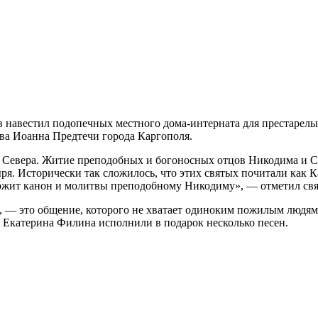
 навестил подопечных местного дома-интерната для престарелы
ва Иоанна Предтечи города Каргополя.
Севера. Житие преподобных и богоносных отцов Никодима и Се
ря. Исторически так сложилось, что этих святых почитали как К
ержит канон и молитвы преподобному Никодиму», — отметил св
, — это общение, которого не хватает одиноким пожилым людям.
Екатерина Филина исполнили в подарок несколько песен.