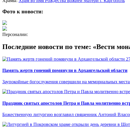
Храмы:
Храм во имя Рождества Божией Матери г. Каргополь
Фото к новости:
Персоналии:
Последние новости по теме: «Вести мон
2
Память жертв гонений помянули в Архангельской области
Заупокойные богослужения совершили на мемориальных местах
Праздник святых апостолов Петра и Павла молитвенно встр
Божественную литургию возглавил священник Антоний Власо