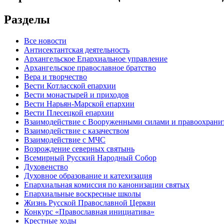
Разделы
Все новости
Антисектантская деятельность
Архангельское Епархиальное управление
Архангельское православное братство
Вера и творчество
Вести Котласской епархии
Вести монастырей и приходов
Вести Нарьян-Марской епархии
Вести Плесецкой епархии
Взаимодействие с Вооруженными силами и правоохран
Взаимодействие с казачеством
Взаимодействие с МЧС
Возрождение северных святынь
Всемирный Русский Народный Собор
Духовенство
Духовное образование и катехизация
Епархиальная комиссия по канонизации святых
Епархиальные воскресные школы
Жизнь Русской Православной Церкви
Конкурс «Православная инициатива»
Крестные ходы