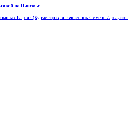
отовой на Пинежье
омонах Рафаил (Бурмистров) и священник Симеон Арнаутов.