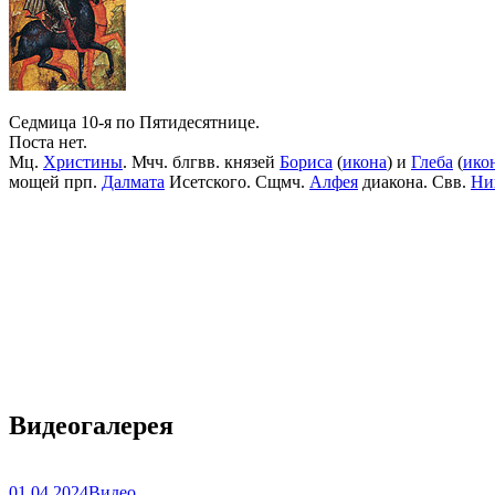
Седмица 10-я по Пятидесятнице.
Поста нет.
Мц.
Христины
. Мчч. блгвв. князей
Бориса
(
икона
) и
Глеба
(
ико
мощей прп.
Далмата
Исетского. Сщмч.
Алфея
диакона. Свв.
Ни
Видеогалерея
01.04.2024
Видео