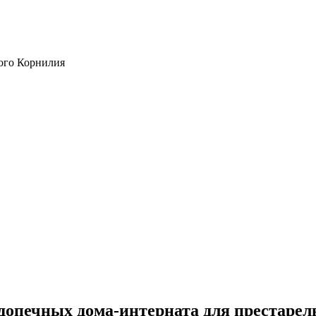
ого Корнилия
допечных дома-интерната для престарел