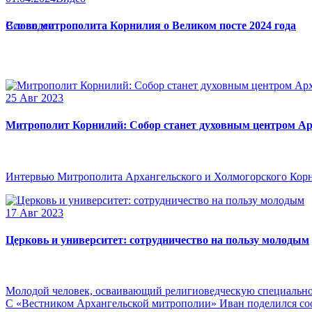
Слово митрополита Корнилия о Великом посте 2024 года
Все видео
25 Авг 2023
Митрополит Корнилий: Собор станет духовным центром Ар
Интервью Митрополита Архангельского и Холмогорского Кор
17 Авг 2023
Церковь и университет: сотрудничество на пользу молодым
Молодой человек, осваивающий религиоведческую специальнос
С «Вестником Архангельской митрополии» Иван поделился сооб