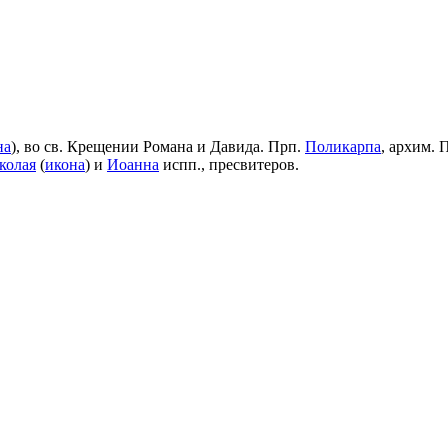
на
), во св. Крещении Романа и Давида. Прп.
Поликарпа
, архим. 
колая
(
икона
) и
Иоанна
испп., пресвитеров.