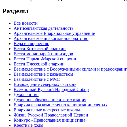
Разделы
Все новости
Антисектантская деятельность
Архангельское Епархиальное управление
Архангельское православное братство
Вера и творчество
Вести Котласской епархии
Вести монастырей и приходов
Вести Нарьян-Марской епархии
Вести Плесецкой епархии
Взаимодействие с Вооруженными силами и правоохран
Взаимодействие с казачеством
Взаимодействие с МЧС
Возрождение северных святынь
Всемирный Русский Народный Собор
Духовенство
Духовное образование и катехизация
Епархиальная комиссия по канонизации святых
Епархиальные воскресные школы
Жизнь Русской Православной Церкви
Конкурс «Православная инициатива»
Крестные ходы