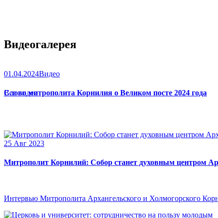
Видеогалерея
01.04.2024
Видео
Слово митрополита Корнилия о Великом посте 2024 года
Все видео
25 Авг 2023
Митрополит Корнилий: Собор станет духовным центром Ар
Интервью Митрополита Архангельского и Холмогорского Кор