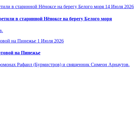
14 Июля 2026
етили в старинной Нёноксе на берегу Белого моря
в.
1 Июля 2026
отовой на Пинежье
омонах Рафаил (Бурмистров) и священник Симеон Арнаутов.