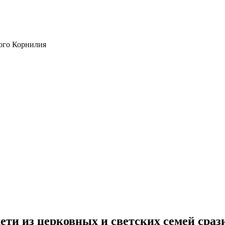
ого Корнилия
ети из церковных и светских семей сраз