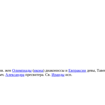
вв. жен
Олимпиады
(
икона
) диакониссы и
Евпраксии
девы, Таве
мч.
Александра
пресвитера. Св.
Ираиды
исп.