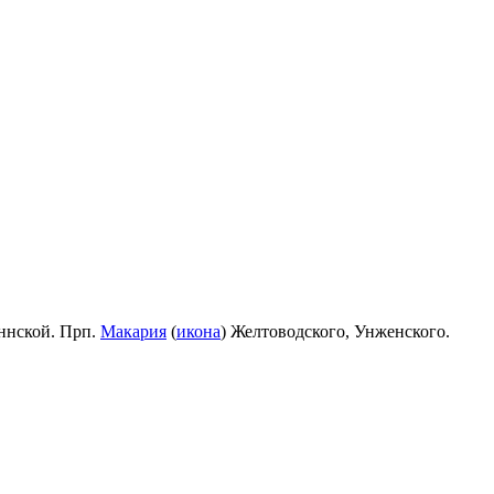
ннской. Прп.
Макария
(
икона
) Желтоводского, Унженского.