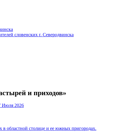
винска
телей словенских г. Северодвинска
астырей и приходов»
7 Июля 2026
 в областной столице и ее южных пригородах.