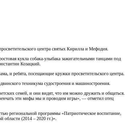
просветительского центра святых Кирилла и Мефодия.
 ростовая кукла собака-улыбака зажигательными танцами под
онстантин Козацкий.
ама, и ребята, посещающие кружки просветительского центра.
двинского техникума судостроения и машиностроения.
ветских семей, и они видят, что им можно дружить и общаться.
звенчать эти мифы мы и проводим игры», — отметил отец
астью региональной программы «Патриотическое воспитание,
области (2014 – 2020 гг.)».