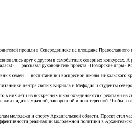
одителей прошли в Северодвинске на площадке Православного 
ревновались друг с другом в самобытных северных конкурсах. А
алась!» — рассказал руководитель проекта «Поморские игры» К
ковных семей — воспитанники воскресной школы Никольского хр
итанники центра святых Кирилла и Мефодия и студенты северо
то в них дети из воскресных школ объединяются с ребятами из с
Церкви видится мрачной, зашоренной и неинтересной. Чтобы ра
елам молодежи и спорту Архангельской области. Проект стал ч
ффективности реализации молодежной политики в Архангельской 