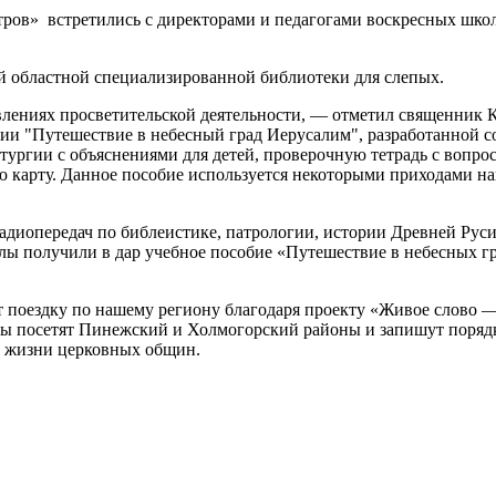
ров» встретились с директорами и педагогами воскресных шко
й областной специализированной библиотеки для слепых.
равлениях просветительской деятельности, — отметил священни
ии "Путешествие в небесный град Иерусалим", разработанной 
ургии с объяснениями для детей, проверочную тетрадь с вопроса
карту. Данное пособие используется некоторыми приходами наш
диопередач по библеистике, патрологии, истории Древней Руси,
лы получили в дар учебное пособие «Путешествие в небесных г
поездку по нашему региону благодаря проекту «Живое слово — 
ы посетят Пинежский и Холмогорский районы и запишут порядка
 и жизни церковных общин.