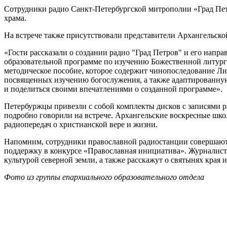
Сотрудники радио Санкт-Петербургской митрополии «Град Пет
храма.
На встрече также присутствовали представители Архангельско
«Гости рассказали о создании радио "Град Петров" и его нап
образовательной программе по изучению Божественной литург
методическое пособие, которое содержит чинопоследование Лит
посвященных изучению богослужения, а также адаптированную 
и поделиться своими впечатлениями о созданной программе».
Петербуржцы привезли с собой комплекты дисков с записями ра
подробно говорили на встрече. Архангельские воскресные шко
радиопередач о христианской вере и жизни.
Напомним, сотрудники православной радиостанции совершают 
поддержку в конкурсе «Православная инициатива». Журналист
культурой северной земли, а также расскажут о святынях края
Фото из группы епархиального образовательного отдела