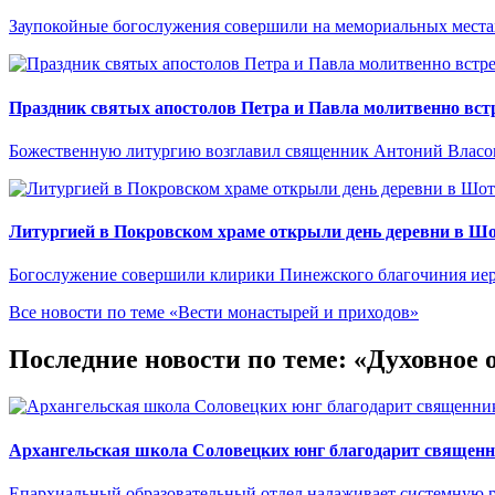
Заупокойные богослужения совершили на мемориальных местах
Праздник святых апостолов Петра и Павла молитвенно встр
Божественную литургию возглавил священник Антоний Власо
Литургией в Покровском храме открыли день деревни в Ш
Богослужение совершили клирики Пинежского благочиния иер
Все новости по теме «Вести монастырей и приходов»
Последние новости по теме: «Духовное 
Архангельская школа Соловецких юнг благодарит священн
Епархиальный образовательный отдел налаживает системную р