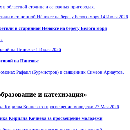
 в областной столице и ее южных пригородах.
14 Июля 2026
етили в старинной Нёноксе на берегу Белого моря
в.
1 Июля 2026
отовой на Пинежье
омонах Рафаил (Бурмистров) и священник Симеон Арнаутов.
образование и катехизация»
27 Мая 2026
ика Кирилла Кочнева за просвещение молодежи
аботу с городскими школами по ряду направлений.