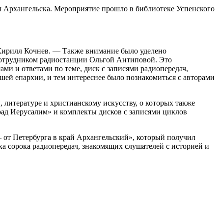
л Архангельска. Мероприятие прошло в библиотеке Успенского
к Кирилл Кочнев. — Также внимание было уделено
сотрудником радиостанции Ольгой Антиповой. Это
ми и ответами по теме, диск с записями радиопередач,
ей епархии, и тем интереснее было познакомиться с авторами
 литературе и христианскому искусству, о которых также
рад Иерусалим» и комплекты дисков с записями циклов
от Петербурга в край Архангельский», который получил
 сорока радиопередач, знакомящих слушателей с историей и