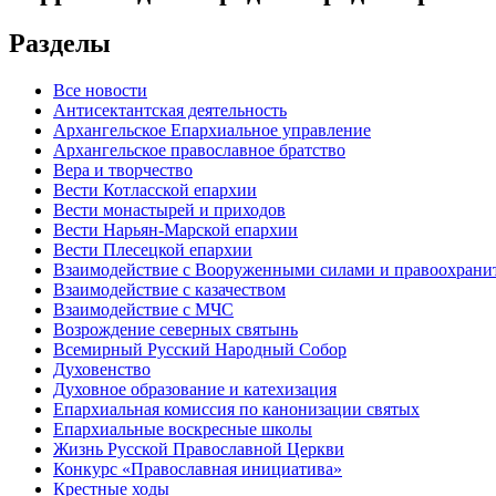
Разделы
Все новости
Антисектантская деятельность
Архангельское Епархиальное управление
Архангельское православное братство
Вера и творчество
Вести Котласской епархии
Вести монастырей и приходов
Вести Нарьян-Марской епархии
Вести Плесецкой епархии
Взаимодействие с Вооруженными силами и правоохран
Взаимодействие с казачеством
Взаимодействие с МЧС
Возрождение северных святынь
Всемирный Русский Народный Собор
Духовенство
Духовное образование и катехизация
Епархиальная комиссия по канонизации святых
Епархиальные воскресные школы
Жизнь Русской Православной Церкви
Конкурс «Православная инициатива»
Крестные ходы