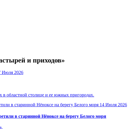
астырей и приходов»
7 Июля 2026
 в областной столице и ее южных пригородах.
14 Июля 2026
етили в старинной Нёноксе на берегу Белого моря
в.