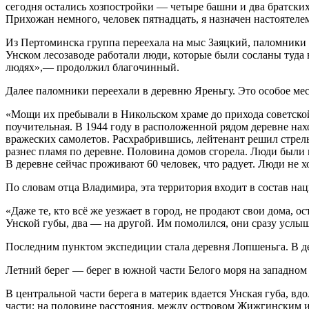
сегодня остались хозпостройки — четыре башни и два братских
Прихожан немного, человек пятнадцать, я назначен настоятеле
Из Пертоминска группа переехала на мыс Заяцкий, паломники 
Унском лесозаводе работали люди, которые были сосланы туда в
людях»,— продолжил благочинный.
Далее паломники переехали в деревню Яреньгу. Это особое ме
«Мощи их пребывали в Никольском храме до прихода советской 
поучительная. В 1944 году в расположенной рядом деревне на
вражеских самолетов. Расхрабрившись, лейтенант решил стрельн
разнес пламя по деревне. Половина домов сгорела. Люди были н
В деревне сейчас проживают 60 человек, что радует. Люди не х
По словам отца Владимира, эта территория входит в состав на
«Даже те, кто всё же уезжает в город, не продают свои дома, о
Унской губы, два — на другой. Им помолился, они сразу услы
Последним пунктом экспедиции стала деревня Лопшеньга. В д
Летний берег — берег в южной части Белого моря на западном
В центральной части берега в материк вдается Унская губа, вд
части; на половине расстояния, между островом Жижгинским и 