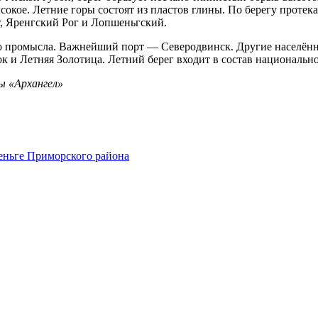
сокое. Летние горы состоят из пластов глины. По берегу протек
, Яренгский Рог и Лопшеньгский.
о промысла. Важнейший порт — Северодвинск. Другие населённы
к и Летняя Золотица. Летний берег входит в состав национальн
ы «Архангел»
шеньге Приморского района