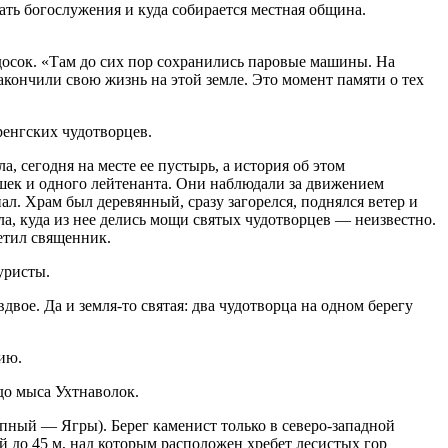
ать богослужения и куда собирается местная община.
досок. «Там до сих пор сохранились паровые машины. На
акончили свою жизнь на этой земле. Это момент памяти о тех
ренгских чудотворцев.
, сегодня на месте ее пустырь, а история об этом
ушек и одного лейтенанта. Они наблюдали за движением
ал. Храм был деревянный, сразу загорелся, поднялся ветер и
ла, куда из нее делись мощи святых чудотворцев — неизвестно.
метил священник.
уристы.
двое. Да и земля-то святая: два чудотворца на одном берегу
ию.
до мыса Ухтнаволок.
упный — Ягры). Берег каменист только в северо-западной
 до 45 м, над которым расположен хребет лесистыx гор