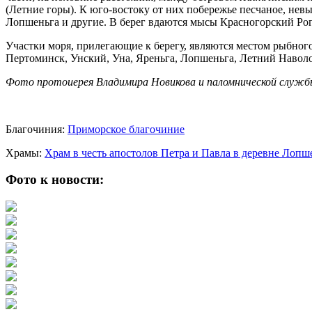
(Летние горы). К юго-востоку от них побережье песчаное, невы
Лопшеньга и другие. В берег вдаются мысы Красногорский Рог
Участки моря, прилегающие к берегу, являются местом рыбног
Пертоминск, Унский, Уна, Яреньга, Лопшеньга, Летний Наволо
Фото протоиерея Владимира Новикова и паломнической служб
Благочиния:
Приморское благочиние
Храмы:
Храм в честь апостолов Петра и Павла в деревне Лоп
Фото к новости: