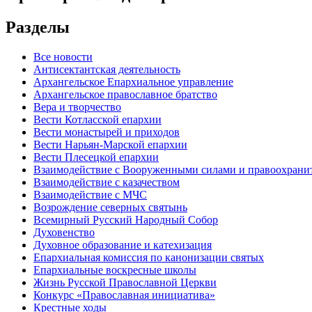
Разделы
Все новости
Антисектантская деятельность
Архангельское Епархиальное управление
Архангельское православное братство
Вера и творчество
Вести Котласской епархии
Вести монастырей и приходов
Вести Нарьян-Марской епархии
Вести Плесецкой епархии
Взаимодействие с Вооруженными силами и правоохран
Взаимодействие с казачеством
Взаимодействие с МЧС
Возрождение северных святынь
Всемирный Русский Народный Собор
Духовенство
Духовное образование и катехизация
Епархиальная комиссия по канонизации святых
Епархиальные воскресные школы
Жизнь Русской Православной Церкви
Конкурс «Православная инициатива»
Крестные ходы