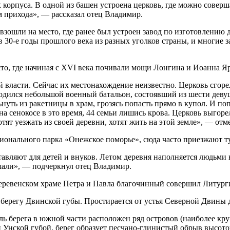
 корпуса. В одной из башен устроена церковь, где можно соверш
м прихода», — рассказал отец Владимир.
взошли на место, где ранее был устроен завод по изготовлению 
 30-е годы прошлого века из разных уголков страны, и многие з
сто, где начиная с XVI века почивали мощи Лонгина и Иоанна Я
власти. Сейчас их местонахождение неизвестно. Церковь сгорела
ходился небольшой военный батальон, состоявший из шести дев
уть из ракетницы в храм, грозясь попасть прямо в купол. И поп
а сенокосе в это время, 44 семьи лишись крова. Церковь выгоре
отят уезжать из своей деревни, хотят жить на этой земле», — от
ционального парка «Онежское поморье», сюда часто приезжают т
ставляют для детей и внуков. Летом деревня наполняется людьми в
шали», — подчеркнул отец Владимир.
еревенском храме Петра и Павла благочинный совершил Литург
 берегу Двинской губы. Простирается от устья Северной Двины 
оль берега в южной части расположен ряд островов (наиболее кр
Унской губой, берег образует песчано-глинистый обрыв высотой