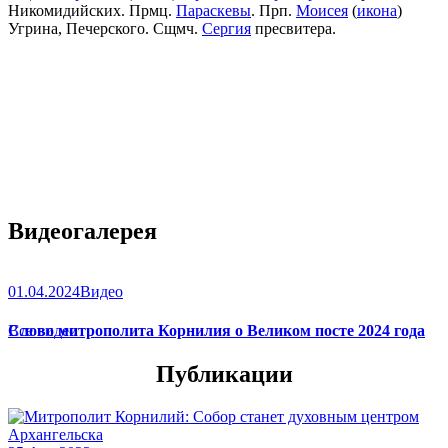
Никомидийских. Прмц.
Параскевы
. Прп.
Моисея
(
икона
)
Угрина, Печерского. Сщмч.
Сергия
пресвитера.
Видеогалерея
01.04.2024
Видео
Слово митрополита Корнилия о Великом посте 2024 года
Все видео
Публикации