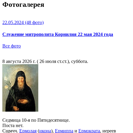
Фотогалерея
22.05.2024
(48 фото)
Служение митрополита Корнилия 22 мая 2024 года
Все фото
8 августа 2026 г. ( 26 июля ст.ст.), суббота.
Седмица 10-я по Пятидесятнице.
Поста нет.
Сщмчч.
Ермолая
(
икона
),
Ермиппа
и
Ермократа
, иереев