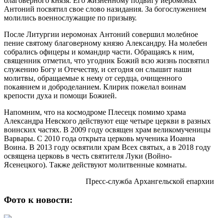
благоверного князя. Его жизненному подвигу иеромонах
Антоний посвятил свое слово назидания. За богослужением
молились военнослужащие по призыву.
После Литургии иеромонах Антоний совершил молебное
пение святому благоверному князю Александру. На молебен
собрались офицеры и командир части. Обращаясь к ним,
священник отметил, что угодник Божий всю жизнь посвятил
служению Богу и Отечеству, и сегодня он слышит наши
молитвы, обращаемые к нему от сердца, очищенного
покаянием и доброделанием. Клирик пожелал воинам
крепости духа и помощи Божией.
Напомним, что на космодроме Плесецк помимо храма
Александра Невского действуют еще четыре церкви в разных
воинских частях. В 2009 году освящен храм великомученицы
Варвары. С 2010 года открыта церковь мученика Иоанна
Воина. В 2013 году освятили храм Всех святых, а в 2018 году
освящена церковь в честь святителя Луки (Войно-
Ясенецкого). Также действуют молитвенные комнаты.
Пресс-служба Архангельской епархии
Фото к новости: