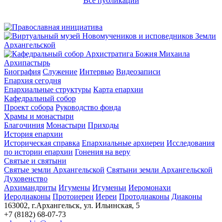
Все публикации
Архипастырь
Биография
Служение
Интервью
Видеозаписи
Епархия сегодня
Епархиальные структуры
Карта епархии
Кафедральный собор
Проект собора
Руководство фонда
Храмы и монастыри
Благочиния
Монастыри
Приходы
История епархии
Историческая справка
Епархиальные архиереи
Исследования
по истории епархии
Гонения на веру
Святые и святыни
Святые земли Архангельской
Святыни земли Архангельской
Духовенство
Архимандриты
Игумены
Игуменьи
Иеромонахи
Иеродиаконы
Протоиереи
Иереи
Протодиаконы
Диаконы
163002, г.Архангельск, ул. Ильинская, 5
+7 (8182) 68-07-73