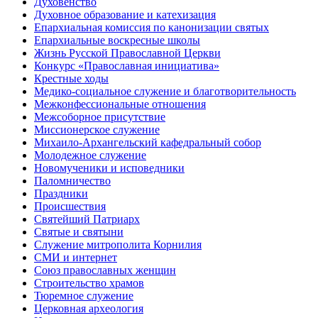
Духовенство
Духовное образование и катехизация
Епархиальная комиссия по канонизации святых
Епархиальные воскресные школы
Жизнь Русской Православной Церкви
Конкурс «Православная инициатива»
Крестные ходы
Медико-социальное служение и благотворительность
Межконфессиональные отношения
Межсоборное присутствие
Миссионерское служение
Михаило-Архангельский кафедральный собор
Молодежное служение
Новомученики и исповедники
Паломничество
Праздники
Происшествия
Святейший Патриарх
Святые и святыни
Служение митрополита Корнилия
СМИ и интернет
Союз православных женщин
Строительство храмов
Тюремное служение
Церковная археология