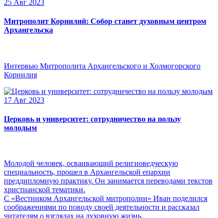
25 Авг 2023
Митрополит Корнилий: Собор станет духовным центром
Архангельска
Интервью Митрополита Архангельского и Холмогорского
Корнилия
17 Авг 2023
Церковь и университет: сотрудничество на пользу
молодым
Молодой человек, осваивающий религиоведческую
специальность, прошел в Архангельской епархии
преддипломную практику. Он занимается переводами текстов
христианской тематики.
С «Вестником Архангельской митрополии» Иван поделился
соображениями по поводу своей деятельности и рассказал
читателям о взглядах на духовную жизнь.