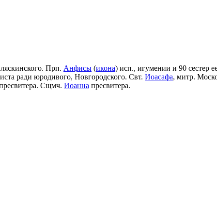
Аляскинского. Прп.
Анфисы
(
икона
) исп., игумении и 90 сестер е
риста ради юродивого, Новгородского. Свт.
Иоасафа
, митр. Моск
пресвитера. Сщмч.
Иоанна
пресвитера.