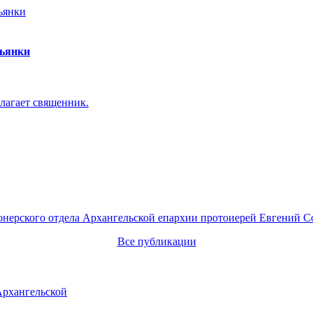
пьянки
лагает священник.
онерского отдела Архангельской епархии протоиерей Евгений С
Все публикации