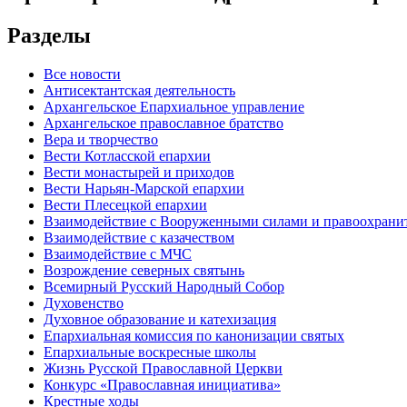
Разделы
Все новости
Антисектантская деятельность
Архангельское Епархиальное управление
Архангельское православное братство
Вера и творчество
Вести Котласской епархии
Вести монастырей и приходов
Вести Нарьян-Марской епархии
Вести Плесецкой епархии
Взаимодействие с Вооруженными силами и правоохран
Взаимодействие с казачеством
Взаимодействие с МЧС
Возрождение северных святынь
Всемирный Русский Народный Собор
Духовенство
Духовное образование и катехизация
Епархиальная комиссия по канонизации святых
Епархиальные воскресные школы
Жизнь Русской Православной Церкви
Конкурс «Православная инициатива»
Крестные ходы