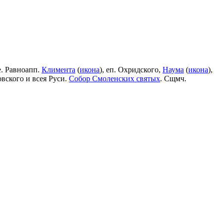
е. Равноапп.
Климента
(
икона
), еп. Охридского,
Наума
(
икона
),
овского и всея Руси.
Собор Смоленских святых
. Сщмч.