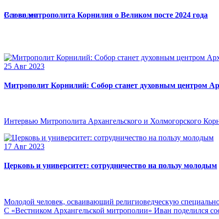
Слово митрополита Корнилия о Великом посте 2024 года
Все видео
25 Авг 2023
Митрополит Корнилий: Собор станет духовным центром Ар
Интервью Митрополита Архангельского и Холмогорского Кор
17 Авг 2023
Церковь и университет: сотрудничество на пользу молодым
Молодой человек, осваивающий религиоведческую специальнос
С «Вестником Архангельской митрополии» Иван поделился сооб