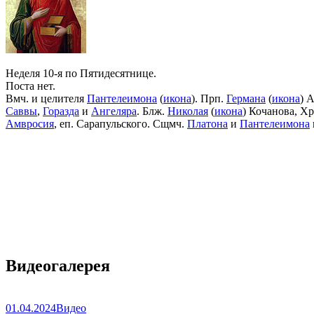
Неделя 10-я по Пятидесятнице.
Поста нет.
Вмч. и целителя
Пантелеимона
(
икона
). Прп.
Германа
(
икона
) 
Саввы
,
Горазда
и
Ангеляра
. Блж.
Николая
(
икона
) Кочанова, Х
Амвросия
, еп. Сарапульского. Сщмч.
Платона
и
Пантелеимона
Видеогалерея
01.04.2024
Видео