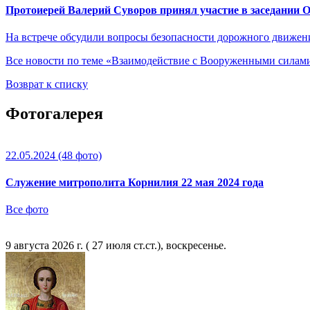
Протоиерей Валерий Суворов принял участие в заседании 
На встрече обсудили вопросы безопасности дорожного движен
Все новости по теме «Взаимодействие с Вооруженными сила
Возврат к списку
Фотогалерея
22.05.2024
(48 фото)
Служение митрополита Корнилия 22 мая 2024 года
Все фото
9 августа 2026 г. ( 27 июля ст.ст.), воскресенье.