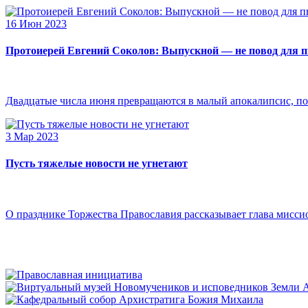
16 Июн 2023
Протоиерей Евгений Соколов: Выпускной — не повод для 
Двадцатые числа июня превращаются в малый апокалипсис, по
3 Мар 2023
Пусть тяжелые новости не угнетают
О празднике Торжества Православия рассказывает глава мисси