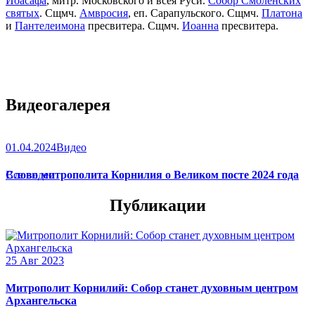
Иоасафа
, митр. Московского и всея Руси.
Собор Смоленских
святых
. Сщмч.
Амвросия
, еп. Сарапульского. Сщмч.
Платона
и
Пантелеимона
пресвитера. Сщмч.
Иоанна
пресвитера.
Видеогалерея
01.04.2024
Видео
Слово митрополита Корнилия о Великом посте 2024 года
Все видео
Публикации
25 Авг 2023
Митрополит Корнилий: Собор станет духовным центром
Архангельска