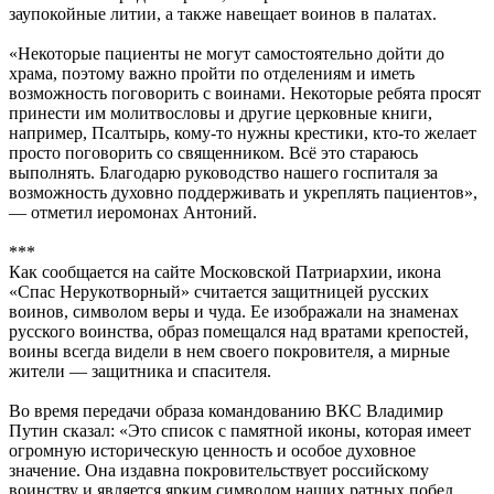
заупокойные литии, а также навещает воинов в палатах.
«Некоторые пациенты не могут самостоятельно дойти до
храма, поэтому важно пройти по отделениям и иметь
возможность поговорить с воинами. Некоторые ребята просят
принести им молитвословы и другие церковные книги,
например, Псалтырь, кому-то нужны крестики, кто-то желает
просто поговорить со священником. Всё это стараюсь
выполнять. Благодарю руководство нашего госпиталя за
возможность духовно поддерживать и укреплять пациентов»,
— отметил иеромонах Антоний.
***
Как сообщается на сайте Московской Патриархии, икона
«Спас Нерукотворный» считается защитницей русских
воинов, символом веры и чуда. Ее изображали на знаменах
русского воинства, образ помещался над вратами крепостей,
воины всегда видели в нем своего покровителя, а мирные
жители — защитника и спасителя.
Во время передачи образа командованию ВКС Владимир
Путин сказал: «Это список с памятной иконы, которая имеет
огромную историческую ценность и особое духовное
значение. Она издавна покровительствует российскому
воинству и является ярким символом наших ратных побед,