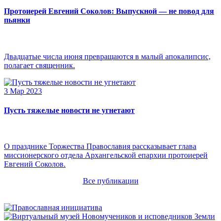
Протоиерей Евгений Соколов: Выпускной — не повод для
пьянки
Двадцатые числа июня превращаются в малый апокалипсис,
полагает священник.
3 Мар 2023
Пусть тяжелые новости не угнетают
О празднике Торжества Православия рассказывает глава
миссионерского отдела Архангельской епархии протоиерей
Евгений Соколов.
Все публикации