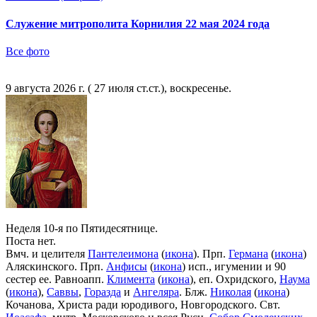
Служение митрополита Корнилия 22 мая 2024 года
Все фото
9 августа 2026 г. ( 27 июля ст.ст.), воскресенье.
Неделя 10-я по Пятидесятнице.
Поста нет.
Вмч. и целителя
Пантелеимона
(
икона
). Прп.
Германа
(
икона
)
Аляскинского. Прп.
Анфисы
(
икона
) исп., игумении и 90
сестер ее. Равноапп.
Климента
(
икона
), еп. Охридского,
Наума
(
икона
),
Саввы
,
Горазда
и
Ангеляра
. Блж.
Николая
(
икона
)
Кочанова, Христа ради юродивого, Новгородского. Свт.