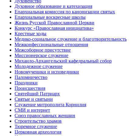
Духовенство
Духовное образование и катехизация
Епархиальная комиссия по канонизации святых
Епархиальные воскресные школы
Жизнь Русской Православной Церкви
Конкурс «Православная инициатива»
Крестные ходы
Медико-социальное служение и благотворительность
Межконфессиональные отношения
Межсоборное присутствие
Миссионерское служение
Михаило-Архангельский кафедральный собор
Молодежное служение
Новомученики и исповедники
Паломничество
Праздники
Происшествия
Святейший Патриарх
Святые и святыни
Служение митрополита Корнилия
СМИ и интернет
Союз православных женщин
Строительство храмов
Тюремное служение
Церковная археология