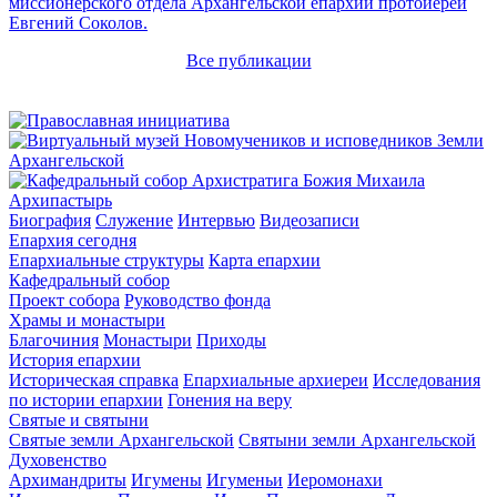
миссионерского отдела Архангельской епархии протоиерей
Евгений Соколов.
Все публикации
Архипастырь
Биография
Служение
Интервью
Видеозаписи
Епархия сегодня
Епархиальные структуры
Карта епархии
Кафедральный собор
Проект собора
Руководство фонда
Храмы и монастыри
Благочиния
Монастыри
Приходы
История епархии
Историческая справка
Епархиальные архиереи
Исследования
по истории епархии
Гонения на веру
Святые и святыни
Святые земли Архангельской
Святыни земли Архангельской
Духовенство
Архимандриты
Игумены
Игуменьи
Иеромонахи