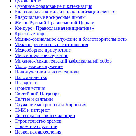
Духовенство
Духовное образование и катехизация
Епархиальная комиссия по канонизации святых
Епархиальные воскресные школы
Жизнь Русской Православной Церкви
Конкурс «Православная инициатива»
Крестные ходы
Медико-социальное служение и благотворительность
Межконфессиональные отношения
Межсоборное присутствие
Миссионерское служение
Михаило-Архангельский кафедральный собор
Молодежное служение
Новомученики и исповедники
Паломничество
Праздники
Происшествия
Святейший Патриарх
Святые и святыни
Служение митрополита Корнилия
СМИ и интернет
Союз православных женщин
Строительство храмов
Тюремное служение
Церковная археология