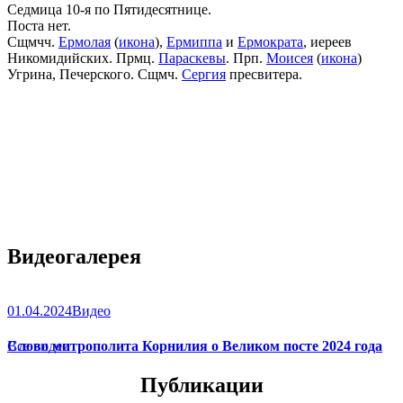
Седмица 10-я по Пятидесятнице.
Поста нет.
Сщмчч.
Ермолая
(
икона
),
Ермиппа
и
Ермократа
, иереев
Никомидийских. Прмц.
Параскевы
. Прп.
Моисея
(
икона
)
Угрина, Печерского. Сщмч.
Сергия
пресвитера.
Видеогалерея
01.04.2024
Видео
Слово митрополита Корнилия о Великом посте 2024 года
Все видео
Публикации