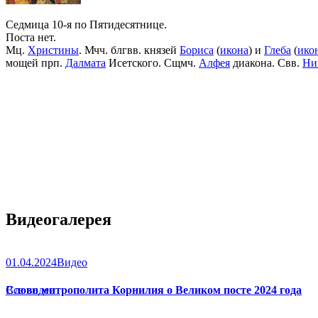
Седмица 10-я по Пятидесятнице.
Поста нет.
Мц.
Христины
. Мчч. блгвв. князей
Бориса
(
икона
) и
Глеба
(
ико
мощей прп.
Далмата
Исетского. Сщмч.
Алфея
диакона. Свв.
Ни
Видеогалерея
01.04.2024
Видео
Слово митрополита Корнилия о Великом посте 2024 года
Все видео