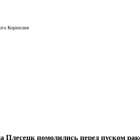
ого Корнилия
а Плесецк помолились перед пуском ра