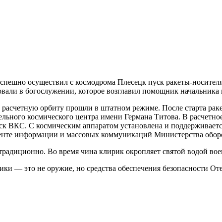
спешно осуществил с космодрома Плесецк пуск ракеты-носителя 
вали в богослужении, которое возглавил помощник начальника
а расчетную орбиту прошли в штатном режиме. После старта рак
льного космического центра имени Германа Титова. В расчетно
к ВКС. С космическим аппаратом установлена и поддерживается
енте информации и массовых коммуникаций Министерства обор
 традиционно. Во время чина клирик окропляет святой водой в
ки — это не оружие, но средства обеспечения безопасности Отеч