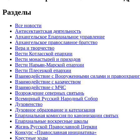
Разделы
Все новости
Антисектантская деятельность
Архангельское Епархиальное управление
Архангельское православное братство
Вера и творчество
Вести Котласской епархии
Вести монастырей и приходов
Вести Нарьян-Марской епархии
Вести Плесецкой епархии
Взаимодействие с Вооруженными силами и правоохран
Взаимодействие с казачеством
Взаимодействие с МЧС
Возрождение северных святынь
Всемирный Русский Народный Собор
Духовенство
Духовное образование и катехизация
Епархиальная комиссия по канонизации святых
Епархиальные воскресные школы
Жизнь Русской Православной Церкви
Конкурс «Православная инициатива»
Крестные ходы