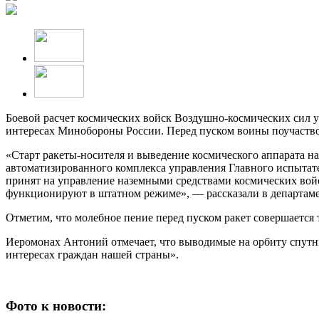
Боевой расчет космических войск Воздушно-космических сил у
интересах Минобороны России. Перед пуском воины поучаство
«Старт ракеты-носителя и выведение космического аппарата н
автоматизированного комплекса управления Главного испытате
принят на управление наземными средствами космических войс
функционируют в штатном режиме», — рассказали в департам
Отметим, что молебное пение перед пуском ракет совершается
Иеромонах Антоний отмечает, что выводимые на орбиту спутни
интересах граждан нашей страны».
Фото к новости: