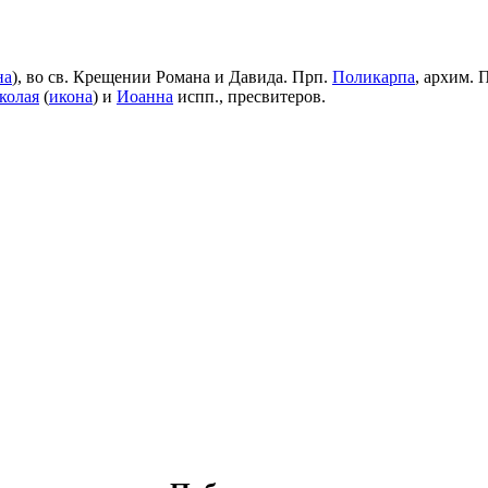
на
), во св. Крещении Романа и Давида. Прп.
Поликарпа
, архим. 
колая
(
икона
) и
Иоанна
испп., пресвитеров.