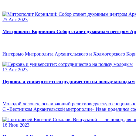
25 Авг 2023
Митрополит Корнилий: Собор станет духовным центром Ар
Интервью Митрополита Архангельского и Холмогорского Кор
17 Авг 2023
Церковь и университет: сотрудничество на пользу молодым
Молодой человек, осваивающий религиоведческую специальнос
С «Вестником Архангельской митрополии» Иван поделился сооб
16 Июн 2023