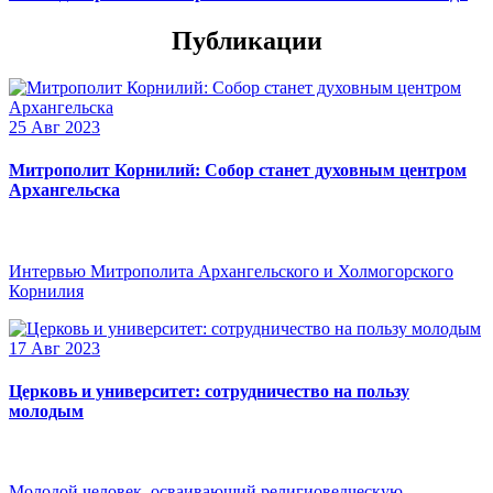
Публикации
25 Авг 2023
Митрополит Корнилий: Собор станет духовным центром
Архангельска
Интервью Митрополита Архангельского и Холмогорского
Корнилия
17 Авг 2023
Церковь и университет: сотрудничество на пользу
молодым
Молодой человек, осваивающий религиоведческую