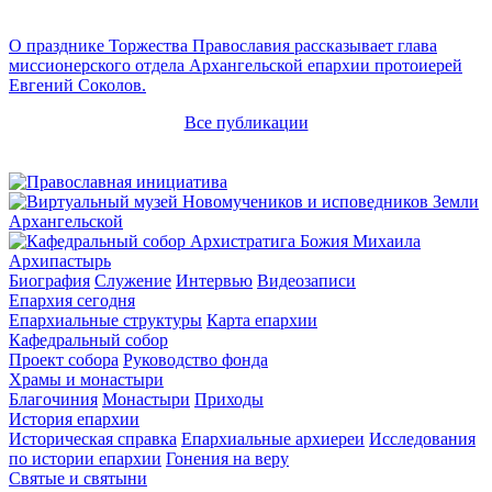
О празднике Торжества Православия рассказывает глава
миссионерского отдела Архангельской епархии протоиерей
Евгений Соколов.
Все публикации
Архипастырь
Биография
Служение
Интервью
Видеозаписи
Епархия сегодня
Епархиальные структуры
Карта епархии
Кафедральный собор
Проект собора
Руководство фонда
Храмы и монастыри
Благочиния
Монастыри
Приходы
История епархии
Историческая справка
Епархиальные архиереи
Исследования
по истории епархии
Гонения на веру
Святые и святыни