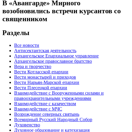
В «Авангарде» Мирного
возобновились встречи курсантов со
священником
Разделы
Все новости
Антисектантская деятельность
Архангельское Епархиальное управление
Архангельское православное братство
Вера и творчество
Вести Котласской епархии
Вести монастырей и приходов
Вести Нарьян-Марской епархии
Вести Плесецкой епархии
Взаимодействие с Вооруженными силами и
правоохранительными учреждениями
Взаимодействие с казачеством
Взаимодействие с МЧС
Возрождение северных святынь
Всемирный Русский Народный Собор
Духовенство
Духовное образование и катехизация