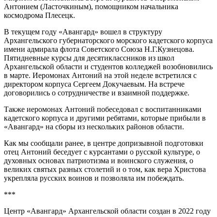
Антонием (Ласточкиным), помощником начальника
космодрома Плесецк.
В текущем году «Авангард» вошел в структуру
Архангельского губернаторского морского кадетского корпуса
имени адмирала флота Советского Союза Н.Г.Кузнецова.
Пятидневные курсы для десятиклассников из школ
Архангельской области и студентов колледжей возобновились
в марте. Иеромонах Антоний на этой неделе встретился с
директором корпуса Сергеем Докучаевым. На встрече
договорились о сотрудничестве и взаимной поддержке.
Также иеромонах Антоний побеседовал с воспитанниками
кадетского корпуса и другими ребятами, которые прибыли в
«Авангард» на сборы из нескольких районов области.
Как мы сообщали ранее, в центре допризывной подготовки
отец Антоний беседует с курсантами о русской культуре, о
духовных основах патриотизма и воинского служения, о
великих святых разных столетий и о том, как вера Христова
укрепляла русских воинов и позволяла им побеждать.
***
Центр «Авангард» Архангельской области создан в 2022 году