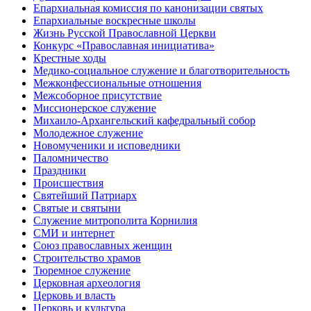
Епархиальная комиссия по канонизации святых
Епархиальные воскресные школы
Жизнь Русской Православной Церкви
Конкурс «Православная инициатива»
Крестные ходы
Медико-социальное служение и благотворительность
Межконфессиональные отношения
Межсоборное присутствие
Миссионерское служение
Михаило-Архангельский кафедральный собор
Молодежное служение
Новомученики и исповедники
Паломничество
Праздники
Происшествия
Святейший Патриарх
Святые и святыни
Служение митрополита Корнилия
СМИ и интернет
Союз православных женщин
Строительство храмов
Тюремное служение
Церковная археология
Церковь и власть
Церковь и культура