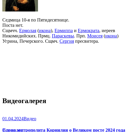
Седмица 10-я по Пятидесятнице.
Поста нет.
Сщмчч.
Ермолая
(
икона
),
Ермиппа
и
Ермократа
, иереев
Никомидийских. Прмц.
Параскевы
. Прп.
Моисея
(
икона
)
Угрина, Печерского. Сщмч.
Сергия
пресвитера.
Видеогалерея
01.04.2024
Видео
Слово митрополита Корнилия о Великом посте 2024 года
Все видео