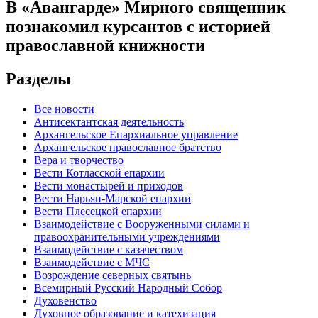
В «Авангарде» Мирного священник
познакомил курсантов с историей
православной книжности
Разделы
Все новости
Антисектантская деятельность
Архангельское Епархиальное управление
Архангельское православное братство
Вера и творчество
Вести Котласской епархии
Вести монастырей и приходов
Вести Нарьян-Марской епархии
Вести Плесецкой епархии
Взаимодействие с Вооруженными силами и
правоохранительными учреждениями
Взаимодействие с казачеством
Взаимодействие с МЧС
Возрождение северных святынь
Всемирный Русский Народный Собор
Духовенство
Духовное образование и катехизация