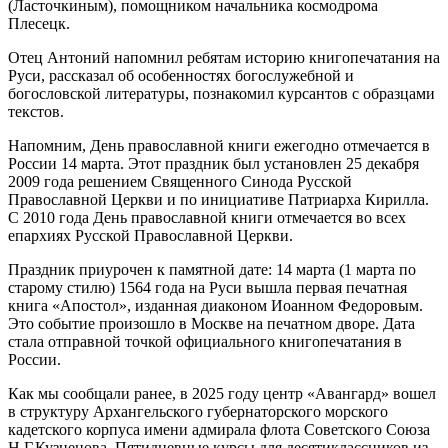
(Ласточкиным), помощником начальника космодрома
Плесецк.
Отец Антоний напомнил ребятам историю книгопечатания на
Руси, рассказал об особенностях богослужебной и
богословской литературы, познакомил курсантов с образцами
текстов.
Напомним, День православной книги ежегодно отмечается в
России 14 марта. Этот праздник был установлен 25 декабря
2009 года решением Священного Синода Русской
Православной Церкви и по инициативе Патриарха Кирилла.
С 2010 года День православной книги отмечается во всех
епархиях Русской Православной Церкви.
Праздник приурочен к памятной дате: 14 марта (1 марта по
старому стилю) 1564 года на Руси вышла первая печатная
книга «Апостол», изданная диаконом Иоанном Федоровым.
Это событие произошло в Москве на печатном дворе. Дата
стала отправной точкой официального книгопечатания в
России.
Как мы сообщали ранее, в 2025 году центр «Авангард» вошел
в структуру Архангельского губернаторского морского
кадетского корпуса имени адмирала флота Советского Союза
Н.Г.Кузнецова. Пятидневные курсы для десятиклассников из