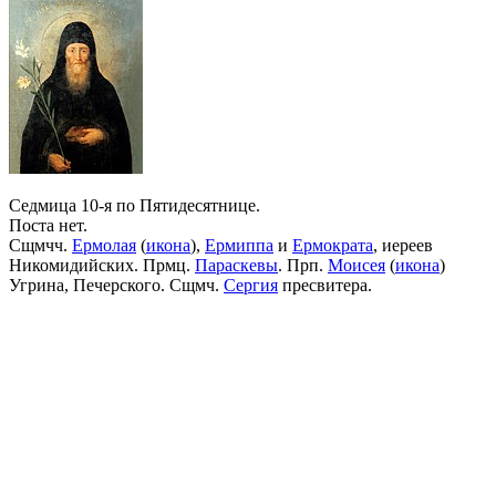
Седмица 10-я по Пятидесятнице.
Поста нет.
Сщмчч.
Ермолая
(
икона
),
Ермиппа
и
Ермократа
, иереев
Никомидийских. Прмц.
Параскевы
. Прп.
Моисея
(
икона
)
Угрина, Печерского. Сщмч.
Сергия
пресвитера.