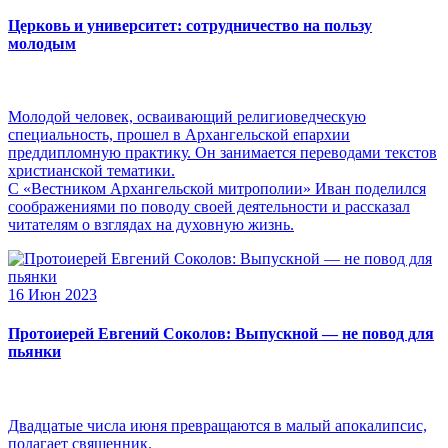
Церковь и университет: сотрудничество на пользу
молодым
Молодой человек, осваивающий религиоведческую
специальность, прошел в Архангельской епархии
преддипломную практику. Он занимается переводами текстов
христианской тематики.
С «Вестником Архангельской митрополии» Иван поделился
соображениями по поводу своей деятельности и рассказал
читателям о взглядах на духовную жизнь.
16 Июн 2023
Протоиерей Евгений Соколов: Выпускной — не повод для
пьянки
Двадцатые числа июня превращаются в малый апокалипсис,
полагает священник.