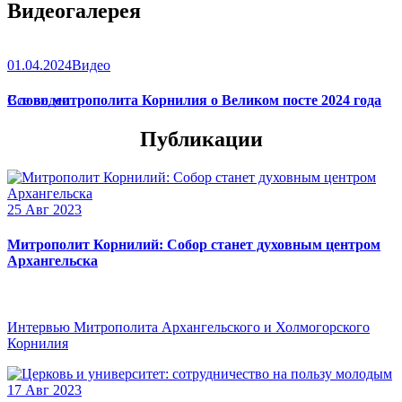
Видеогалерея
01.04.2024
Видео
Слово митрополита Корнилия о Великом посте 2024 года
Все видео
Публикации
25 Авг 2023
Митрополит Корнилий: Собор станет духовным центром
Архангельска
Интервью Митрополита Архангельского и Холмогорского
Корнилия
17 Авг 2023