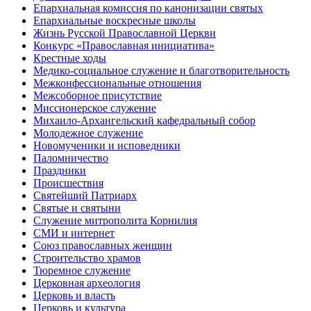
Епархиальная комиссия по канонизации святых
Епархиальные воскресные школы
Жизнь Русской Православной Церкви
Конкурс «Православная инициатива»
Крестные ходы
Медико-социальное служение и благотворительность
Межконфессиональные отношения
Межсоборное присутствие
Миссионерское служение
Михаило-Архангельский кафедральный собор
Молодежное служение
Новомученики и исповедники
Паломничество
Праздники
Происшествия
Святейший Патриарх
Святые и святыни
Служение митрополита Корнилия
СМИ и интернет
Союз православных женщин
Строительство храмов
Тюремное служение
Церковная археология
Церковь и власть
Церковь и культура