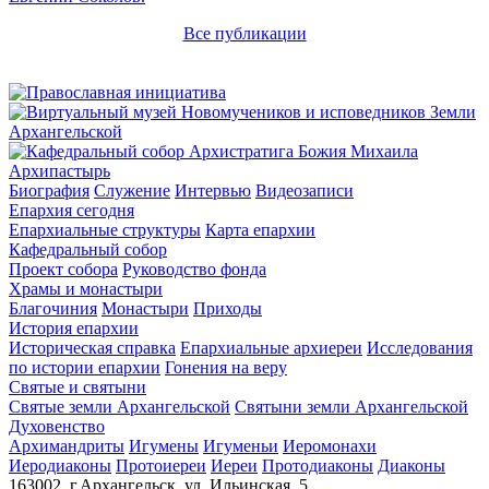
Все публикации
Архипастырь
Биография
Служение
Интервью
Видеозаписи
Епархия сегодня
Епархиальные структуры
Карта епархии
Кафедральный собор
Проект собора
Руководство фонда
Храмы и монастыри
Благочиния
Монастыри
Приходы
История епархии
Историческая справка
Епархиальные архиереи
Исследования
по истории епархии
Гонения на веру
Святые и святыни
Святые земли Архангельской
Святыни земли Архангельской
Духовенство
Архимандриты
Игумены
Игуменьи
Иеромонахи
Иеродиаконы
Протоиереи
Иереи
Протодиаконы
Диаконы
163002, г.Архангельск, ул. Ильинская, 5