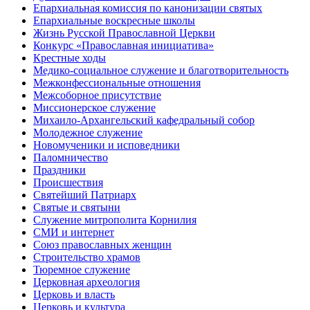
Епархиальная комиссия по канонизации святых
Епархиальные воскресные школы
Жизнь Русской Православной Церкви
Конкурс «Православная инициатива»
Крестные ходы
Медико-социальное служение и благотворительность
Межконфессиональные отношения
Межсоборное присутствие
Миссионерское служение
Михаило-Архангельский кафедральный собор
Молодежное служение
Новомученики и исповедники
Паломничество
Праздники
Происшествия
Святейший Патриарх
Святые и святыни
Служение митрополита Корнилия
СМИ и интернет
Союз православных женщин
Строительство храмов
Тюремное служение
Церковная археология
Церковь и власть
Церковь и культура