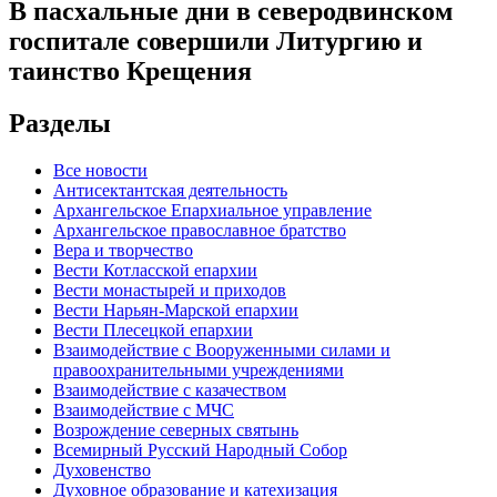
В пасхальные дни в северодвинском
госпитале совершили Литургию и
таинство Крещения
Разделы
Все новости
Антисектантская деятельность
Архангельское Епархиальное управление
Архангельское православное братство
Вера и творчество
Вести Котласской епархии
Вести монастырей и приходов
Вести Нарьян-Марской епархии
Вести Плесецкой епархии
Взаимодействие с Вооруженными силами и
правоохранительными учреждениями
Взаимодействие с казачеством
Взаимодействие с МЧС
Возрождение северных святынь
Всемирный Русский Народный Собор
Духовенство
Духовное образование и катехизация