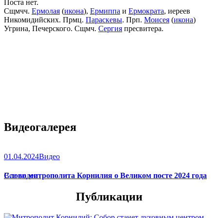
Поста нет.
Сщмчч.
Ермолая
(
икона
),
Ермиппа
и
Ермократа
, иереев
Никомидийских. Прмц.
Параскевы
. Прп.
Моисея
(
икона
)
Угрина, Печерского. Сщмч.
Сергия
пресвитера.
Видеогалерея
01.04.2024
Видео
Слово митрополита Корнилия о Великом посте 2024 года
Все видео
Публикации