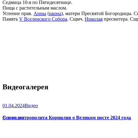
Седмица 10-я по Пятидесятнице.
Пища с растительным маслом.
Успение прав.
Анны
(
икона
), матери Пресвятой Богородицы. С
Память
V Вселенского Собора
. Сщмч.
Николая
пресвитера. Сщ
Видеогалерея
01.04.2024
Видео
Слово митрополита Корнилия о Великом посте 2024 года
Все видео