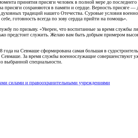
омента принятия присяги человек в полной мере до последнего 
ова присяги сохраняются в памяти и сердце. Верность присяге — 
 духовных традиций нашего Отечества. Суровые условия военн
себе, готовность всегда по зову сердца прийти на помощь».
ужбу по призыву. «Уверен, что воспитанные за время службы ли
 только предстоит служить. Желаю вам быть добрым примером выс
 года на Севмаше сформирована самая большая в судостроитель
а Севмаше. За время службы военнослужащие совершенствуют уж
о выбранной специальности.
ыми силами и правоохранительными учреждениями