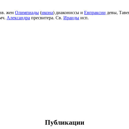
вв. жен
Олимпиады
(
икона
) диакониссы и
Евпраксии
девы, Таве
мч.
Александра
пресвитера. Св.
Ираиды
исп.
Публикации