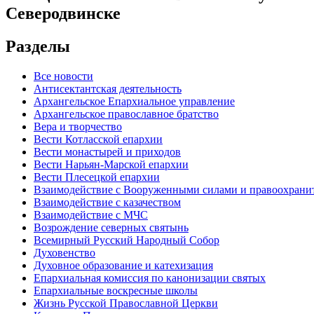
Северодвинске
Разделы
Все новости
Антисектантская деятельность
Архангельское Епархиальное управление
Архангельское православное братство
Вера и творчество
Вести Котласской епархии
Вести монастырей и приходов
Вести Нарьян-Марской епархии
Вести Плесецкой епархии
Взаимодействие с Вооруженными силами и правоохран
Взаимодействие с казачеством
Взаимодействие с МЧС
Возрождение северных святынь
Всемирный Русский Народный Собор
Духовенство
Духовное образование и катехизация
Епархиальная комиссия по канонизации святых
Епархиальные воскресные школы
Жизнь Русской Православной Церкви