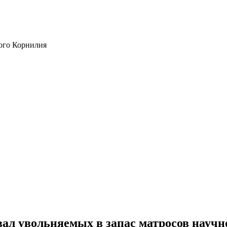
ого Корнилия
л увольняемых в запас матросов научн