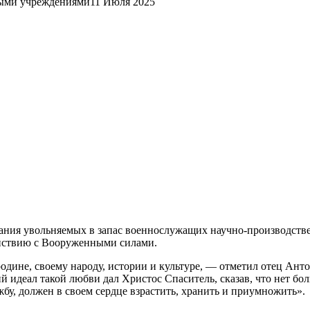
ными учреждениями
11 Июля 2025
вания увольняемых в запас военнослужащих научно-производст
ействию с Вооруженными силами.
родине, своему народу, истории и культуре, — отметил отец Ан
 идеал такой любви дал Христос Спаситель, сказав, что нет бол
у, должен в своем сердце взрастить, хранить и приумножить».