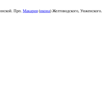
ннской. Прп.
Макария
(
икона
) Желтоводского, Унженского.