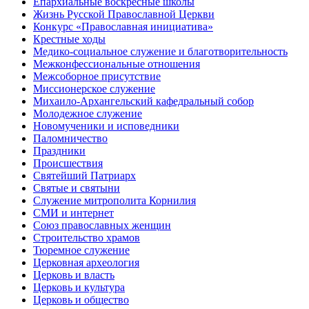
Епархиальные воскресные школы
Жизнь Русской Православной Церкви
Конкурс «Православная инициатива»
Крестные ходы
Медико-социальное служение и благотворительность
Межконфессиональные отношения
Межсоборное присутствие
Миссионерское служение
Михаило-Архангельский кафедральный собор
Молодежное служение
Новомученики и исповедники
Паломничество
Праздники
Происшествия
Святейший Патриарх
Святые и святыни
Служение митрополита Корнилия
СМИ и интернет
Союз православных женщин
Строительство храмов
Тюремное служение
Церковная археология
Церковь и власть
Церковь и культура
Церковь и общество