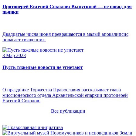
Протоиерей Евгений Соколов: Выпускной — не повод для
пьянки
Двадцатые числа июня превращаются в малый апокалипсис,
полагает священник.
3 Мар 2023
Пусть тяжелые новости не угнетают
О празднике Торжества Православия рассказывает глава
миссионерского отдела Архангельской епархии протоиерей
Евгений Соколов.
Все публикации