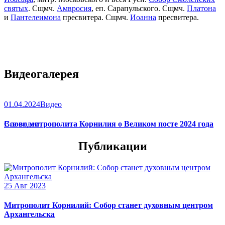
святых
. Сщмч.
Амвросия
, еп. Сарапульского. Сщмч.
Платона
и
Пантелеимона
пресвитера. Сщмч.
Иоанна
пресвитера.
Видеогалерея
01.04.2024
Видео
Слово митрополита Корнилия о Великом посте 2024 года
Все видео
Публикации
25 Авг 2023
Митрополит Корнилий: Собор станет духовным центром
Архангельска