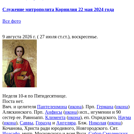
Служение митрополита Корнилия 22 мая 2024 года
Все фото
9 августа 2026 г. ( 27 июля ст.ст.), воскресенье.
Неделя 10-я по Пятидесятнице.
Поста нет.
Вмч. и целителя
Пантелеимона
(
икона
). Прп.
Германа
(
икона
)
Аляскинского. Прп.
Анфисы
(
икона
) исп., игумении и 90
сестер ее. Равноапп.
Климента
(
икона
), еп. Охридского,
Наума
(
икона
),
Саввы
,
Горазда
и
Ангеляра
. Блж.
Николая
(
икона
)
Кочанова, Христа ради юродивого, Новгородского. Свт.
Иоасафа
, митр. Московского и всея Руси.
Собор Смоленских