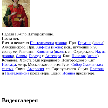
Неделя 10-я по Пятидесятнице.
Поста нет.
Вмч. и целителя
Пантелеимона
(
икона
). Прп.
Германа
(
икона
)
Аляскинского. Прп.
Анфисы
(
икона
) исп., игумении и 90
сестер ее. Равноапп.
Климента
(
икона
), еп. Охридского,
Наума
(
икона
),
Саввы
,
Горазда
и
Ангеляра
. Блж.
Николая
(
икона
)
Кочанова, Христа ради юродивого, Новгородского. Свт.
Иоасафа
, митр. Московского и всея Руси.
Собор Смоленских
святых
. Сщмч.
Амвросия
, еп. Сарапульского. Сщмч.
Платона
и
Пантелеимона
пресвитера. Сщмч.
Иоанна
пресвитера.
Видеогалерея