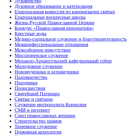
Духовенство
Духовное образование и катехизация
Епархиальная комиссия по канонизации святых
Епархиальные воскресные школы
Жизнь Русской Православной Церкви
Конкурс «Православная инициатива»
Крестные ходы
Медико-социальное служение и благотворительность
Межконфессиональные отношения
Межсоборное присутствие
Миссионерское служение
Михаило-Архангельский кафедральный собор
Молодежное служение
Новомученики и исповедники
Паломничество
Праздники
Происшествия
Святейший Патриарх
Святые и святыни
Служение митрополита Корнилия
СМИ и интернет
Союз православных женщин
Строительство храмов
Тюремное служение
Церковная археология