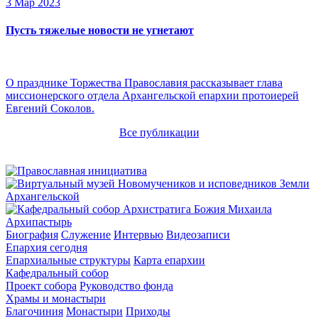
3 Мар 2023
Пусть тяжелые новости не угнетают
О празднике Торжества Православия рассказывает глава
миссионерского отдела Архангельской епархии протоиерей
Евгений Соколов.
Все публикации
Архипастырь
Биография
Служение
Интервью
Видеозаписи
Епархия сегодня
Епархиальные структуры
Карта епархии
Кафедральный собор
Проект собора
Руководство фонда
Храмы и монастыри
Благочиния
Монастыри
Приходы