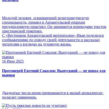
Молодой человек, осваивающий религиоведческую
специальность, прошел в Архангельской епархии
преддипломную практику. Он занимается переводами текстов
христианской тематики.
С «Вестником Архангельской митрополии» Иван поделился
соображениями по поводу своей деятельности и рассказал
читателям о взглядах на духовную жизнь.
16 Июн 2023
Протоиерей Евгений Соколов: Выпускной — не повод для
пьянки
Двадцатые числа июня превращаются в малый апокалипсис,
полагает священник.