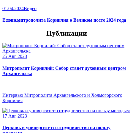
01.04.2024
Видео
Слово митрополита Корнилия о Великом посте 2024 года
Все видео
Публикации
25 Авг 2023
Митрополит Корнилий: Собор станет духовным центром
Архангельска
Интервью Митрополита Архангельского и Холмогорского
Корнилия
17 Авг 2023
Церковь и университет: сотрудничество на пользу
молодым