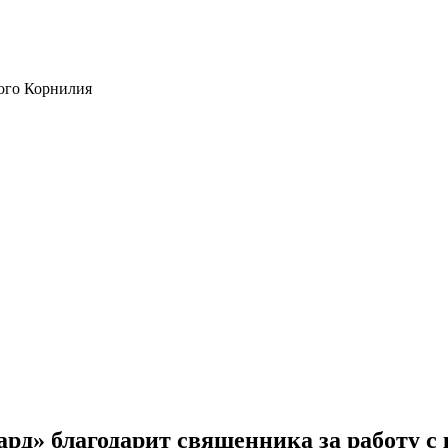
ого Корнилия
рд» благодарит священника за работу с