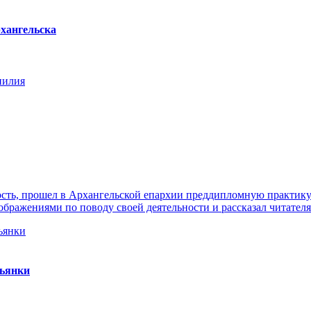
хангельска
нилия
ть, прошел в Архангельской епархии преддипломную практику. 
ражениями по поводу своей деятельности и рассказал читателя
пьянки