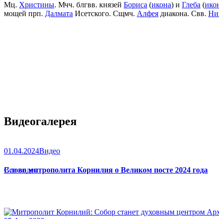
Мц.
Христины
. Мчч. блгвв. князей
Бориса
(
икона
) и
Глеба
(
ико
мощей прп.
Далмата
Исетского. Сщмч.
Алфея
диакона. Свв.
Ни
Видеогалерея
01.04.2024
Видео
Слово митрополита Корнилия о Великом посте 2024 года
Все видео