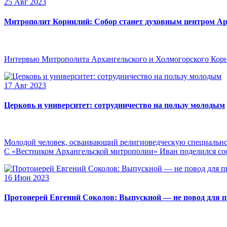
25 Авг 2023
Митрополит Корнилий: Собор станет духовным центром Ар
Интервью Митрополита Архангельского и Холмогорского Кор
17 Авг 2023
Церковь и университет: сотрудничество на пользу молодым
Молодой человек, осваивающий религиоведческую специальнос
С «Вестником Архангельской митрополии» Иван поделился сооб
16 Июн 2023
Протоиерей Евгений Соколов: Выпускной — не повод для 