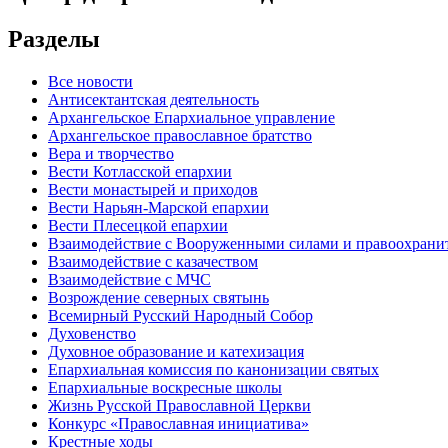
Разделы
Все новости
Антисектантская деятельность
Архангельское Епархиальное управление
Архангельское православное братство
Вера и творчество
Вести Котласской епархии
Вести монастырей и приходов
Вести Нарьян-Марской епархии
Вести Плесецкой епархии
Взаимодействие с Вооруженными силами и правоохран
Взаимодействие с казачеством
Взаимодействие с МЧС
Возрождение северных святынь
Всемирный Русский Народный Собор
Духовенство
Духовное образование и катехизация
Епархиальная комиссия по канонизации святых
Епархиальные воскресные школы
Жизнь Русской Православной Церкви
Конкурс «Православная инициатива»
Крестные ходы