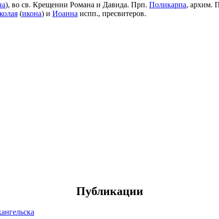
на
), во св. Крещении Романа и Давида. Прп.
Поликарпа
, архим. 
колая
(
икона
) и
Иоанна
испп., пресвитеров.
Публикации