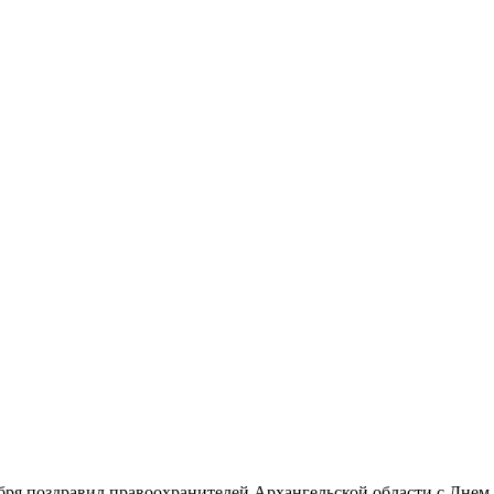
я поздравил правоохранителей Архангельской области с Днем 