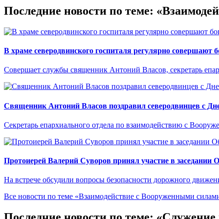
Последние новости по теме: «Взаимод
В храме северодвинского госпиталя регулярно совершают 
Совершает службы священник Антоний Власов, секретарь епа
Священник Антоний Власов поздравил северодвинцев с Дне
Секретарь епархиального отдела по взаимодействию с Вооруж
Протоиерей Валерий Суворов принял участие в заседании 
На встрече обсудили вопросы безопасности дорожного движен
Все новости по теме «Взаимодействие с Вооруженными сила
Последние новости по теме: «Служени