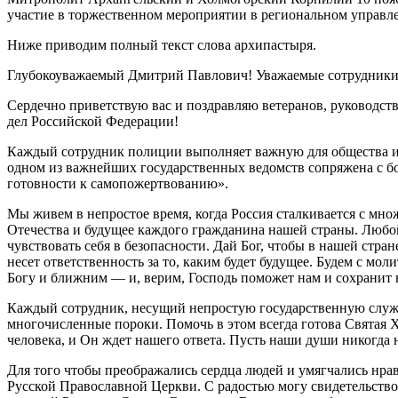
участие в торжественном мероприятии в региональном управ
Ниже приводим полный текст слова архипастыря.
Глубокоуважаемый Дмитрий Павлович! Уважаемые сотрудники 
Сердечно приветствую вас и поздравляю ветеранов, руководст
дел Российской Федерации!
Каждый сотрудник полиции выполняет важную для общества и г
одном из важнейших государственных ведомств сопряжена с бол
готовности к самопожертвованию».
Мы живем в непростое время, когда Россия сталкивается с мно
Отечества и будущее каждого гражданина нашей страны. Любой
чувствовать себя в безопасности. Дай Бог, чтобы в нашей стра
несет ответственность за то, каким будет будущее. Будем с мо
Богу и ближним — и, верим, Господь поможет нам и сохранит н
Каждый сотрудник, несущий непростую государственную службу, 
многочисленные пороки. Помочь в этом всегда готова Святая 
человека, и Он ждет нашего ответа. Пусть наши души никогда 
Для того чтобы преображались сердца людей и умягчались нра
Русской Православной Церкви. С радостью могу свидетельство