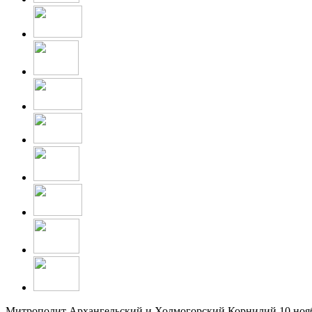
Митрополит Архангельский и Холмогорский Корнилий 10 ноябр