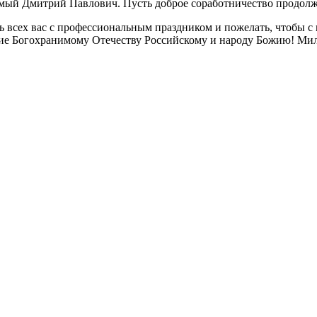
аемый Дмитрий Павлович. Пусть доброе соработничество продолжа
 всех вас с профессиональным праздником и пожелать, чтобы с 
ние Богохранимому Отечеству Российскому и народу Божию! Мил