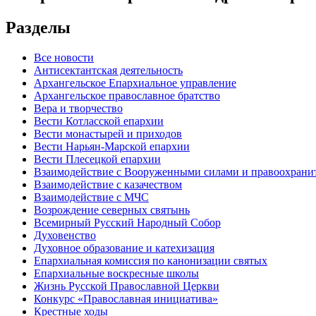
Разделы
Все новости
Антисектантская деятельность
Архангельское Епархиальное управление
Архангельское православное братство
Вера и творчество
Вести Котласской епархии
Вести монастырей и приходов
Вести Нарьян-Марской епархии
Вести Плесецкой епархии
Взаимодействие с Вооруженными силами и правоохран
Взаимодействие с казачеством
Взаимодействие с МЧС
Возрождение северных святынь
Всемирный Русский Народный Собор
Духовенство
Духовное образование и катехизация
Епархиальная комиссия по канонизации святых
Епархиальные воскресные школы
Жизнь Русской Православной Церкви
Конкурс «Православная инициатива»
Крестные ходы