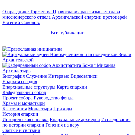
О празднике Торжества Православия рассказывает глава
миссионерского отдела Архангельской епархии протоиерей
Евгений Соколов.
Все публикации
Архипастырь
Биография
Служение
Интервью
Видеозаписи
Епархия сегодня
Епархиальные структуры
Карта епархии
Кафедральный собор
Проект собора
Руководство фонда
Храмы и монастыри
Благочиния
Монастыри
Приходы
История епархии
Историческая справка
Епархиальные архиереи
Исследования
по истории епархии
Гонения на веру
Святые и святыни