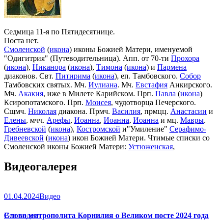
Седмица 11-я по Пятидесятнице.
Поста нет.
Смоленской
(
икона
) иконы Божией Матери, именуемой
"Одигитрия" (Путеводительница). Апп. от 70-ти
Прохора
(
икона
),
Никанора
(
икона
),
Тимона
(
икона
) и
Пармена
диаконов. Свт.
Питирима
(
икона
), еп. Тамбовского.
Собор
Тамбовских святых. Мч.
Иулиана
. Мч.
Евстафия
Анкирского.
Мч.
Акакия
, иже в Милете Карийском. Прп.
Павла
(
икона
)
Ксиропотамского. Прп.
Моисея
, чудотворца Печерского.
Сщмч.
Николая
диакона. Прмч.
Василия
, прмцц.
Анастасии
и
Елены
, мчч.
Арефы
,
Иоанна
,
Иоанна
,
Иоанна
и мц.
Мавры
.
Гребневской
(
икона
),
Костромской
и"Умиление"
Серафимо-
Дивеевской
(
икона
) икон Божией Матери. Чтимые списки со
Смоленской иконы Божией Матери:
Устюженская
,
Выдропусская
,
Христофоровская
,
Супрасльская
,
Югская
Видеогалерея
(
икона
),
Игрицкая
,
Шуйская
(
икона
),
Седмиезерная
,
Сергиевская
(в Троице-Сергиевой Лавре).
01.04.2024
Видео
Слово митрополита Корнилия о Великом посте 2024 года
Все видео