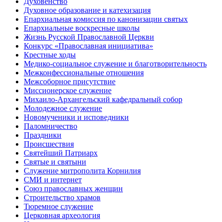
Духовенство
Духовное образование и катехизация
Епархиальная комиссия по канонизации святых
Епархиальные воскресные школы
Жизнь Русской Православной Церкви
Конкурс «Православная инициатива»
Крестные ходы
Медико-социальное служение и благотворительность
Межконфессиональные отношения
Межсоборное присутствие
Миссионерское служение
Михаило-Архангельский кафедральный собор
Молодежное служение
Новомученики и исповедники
Паломничество
Праздники
Происшествия
Святейший Патриарх
Святые и святыни
Служение митрополита Корнилия
СМИ и интернет
Союз православных женщин
Строительство храмов
Тюремное служение
Церковная археология