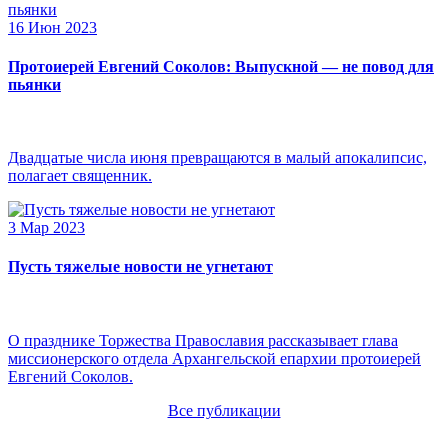
16 Июн 2023
Протоиерей Евгений Соколов: Выпускной — не повод для
пьянки
Двадцатые числа июня превращаются в малый апокалипсис,
полагает священник.
3 Мар 2023
Пусть тяжелые новости не угнетают
О празднике Торжества Православия рассказывает глава
миссионерского отдела Архангельской епархии протоиерей
Евгений Соколов.
Все публикации