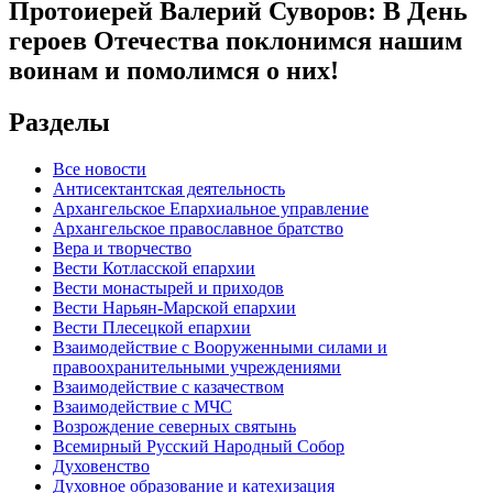
Протоиерей Валерий Суворов: В День
героев Отечества поклонимся нашим
воинам и помолимся о них!
Разделы
Все новости
Антисектантская деятельность
Архангельское Епархиальное управление
Архангельское православное братство
Вера и творчество
Вести Котласской епархии
Вести монастырей и приходов
Вести Нарьян-Марской епархии
Вести Плесецкой епархии
Взаимодействие с Вооруженными силами и
правоохранительными учреждениями
Взаимодействие с казачеством
Взаимодействие с МЧС
Возрождение северных святынь
Всемирный Русский Народный Собор
Духовенство
Духовное образование и катехизация