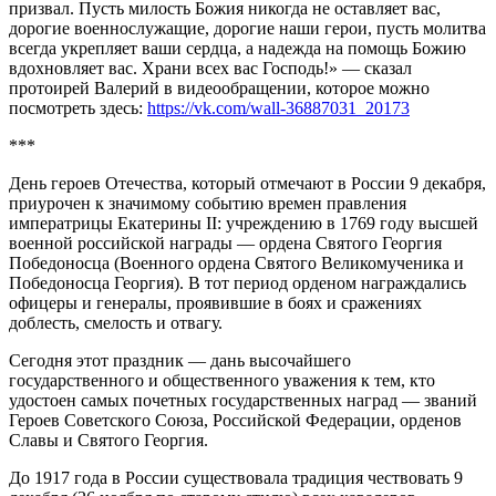
призвал. Пусть милость Божия никогда не оставляет вас,
дорогие военнослужащие, дорогие наши герои, пусть молитва
всегда укрепляет ваши сердца, а надежда на помощь Божию
вдохновляет вас. Храни всех вас Господь!» — сказал
протоирей Валерий в видеообращении, которое можно
посмотреть здесь:
https://vk.com/wall-36887031_20173
***
День героев Отечества, который отмечают в России 9 декабря,
приурочен к значимому событию времен правления
императрицы Екатерины II: учреждению в 1769 году высшей
военной российской награды — ордена Святого Георгия
Победоносца (Военного ордена Святого Великомученика и
Победоносца Георгия). В тот период орденом награждались
офицеры и генералы, проявившие в боях и сражениях
доблесть, смелость и отвагу.
Сегодня этот праздник — дань высочайшего
государственного и общественного уважения к тем, кто
удостоен самых почетных государственных наград — званий
Героев Советского Союза, Российской Федерации, орденов
Славы и Святого Георгия.
До 1917 года в России существовала традиция чествовать 9