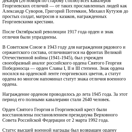
декабря (26 ноября по старому стилю) всех кавалеров
Георгиевских отличий — от таких прославленных людей как
Александр Суворов, Григорий Потемкин, Михаил Кутузов до
простых солдат, матросов и казаков, награжденных
Георгиевскими крестами.
После Октябрьской революции 1917 года орден и знак
отличия были упразднены.
В Советском Союзе в 1943 году для награждения рядового и
сержантского состава, отличившегося на фронтах Великой
Отечественной войны (1941-1945), был учрежден
своеобразный аналог российского ордена Святого Георгия
Победоносца — орден Славы I, II и III степени. Знак ордена
носился на орденской ленте георгиевских цветов, а статут
ордена во многом напоминал статут знака отличия военного
ордена.
Награждение орденом проводилось до лета 1945 года. За этот
период его полными кавалерами стали 2640 человек.
Орден Святого Георгия и Георгиевский крест были
восстановлены постановлением президиума Верховного
Совета Российской Федерации от 2 марта 1992 года.
Статус высшей военной награды был возвращен ордену