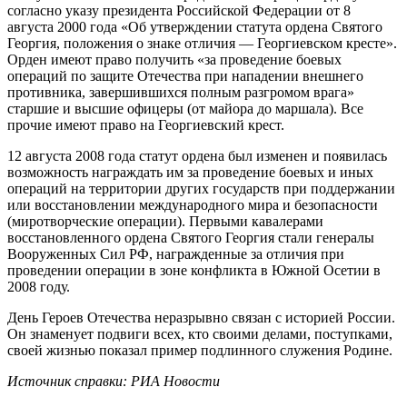
согласно указу президента Российской Федерации от 8
августа 2000 года «Об утверждении статута ордена Святого
Георгия, положения о знаке отличия — Георгиевском кресте».
Орден имеют право получить «за проведение боевых
операций по защите Отечества при нападении внешнего
противника, завершившихся полным разгромом врага»
старшие и высшие офицеры (от майора до маршала). Все
прочие имеют право на Георгиевский крест.
12 августа 2008 года статут ордена был изменен и появилась
возможность награждать им за проведение боевых и иных
операций на территории других государств при поддержании
или восстановлении международного мира и безопасности
(миротворческие операции). Первыми кавалерами
восстановленного ордена Святого Георгия стали генералы
Вооруженных Сил РФ, награжденные за отличия при
проведении операции в зоне конфликта в Южной Осетии в
2008 году.
День Героев Отечества неразрывно связан с историей России.
Он знаменует подвиги всех, кто своими делами, поступками,
своей жизнью показал пример подлинного служения Родине.
Источник справки: РИА Новости