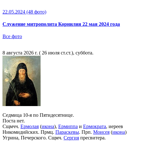
22.05.2024
(48 фото)
Служение митрополита Корнилия 22 мая 2024 года
Все фото
8 августа 2026 г. ( 26 июля ст.ст.), суббота.
Седмица 10-я по Пятидесятнице.
Поста нет.
Сщмчч.
Ермолая
(
икона
),
Ермиппа
и
Ермократа
, иереев
Никомидийских. Прмц.
Параскевы
. Прп.
Моисея
(
икона
)
Угрина, Печерского. Сщмч.
Сергия
пресвитера.