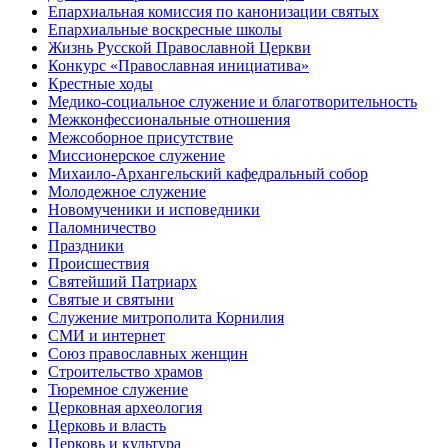
Епархиальная комиссия по канонизации святых
Епархиальные воскресные школы
Жизнь Русской Православной Церкви
Конкурс «Православная инициатива»
Крестные ходы
Медико-социальное служение и благотворительность
Межконфессиональные отношения
Межсоборное присутствие
Миссионерское служение
Михаило-Архангельский кафедральный собор
Молодежное служение
Новомученики и исповедники
Паломничество
Праздники
Происшествия
Святейший Патриарх
Святые и святыни
Служение митрополита Корнилия
СМИ и интернет
Союз православных женщин
Строительство храмов
Тюремное служение
Церковная археология
Церковь и власть
Церковь и культура