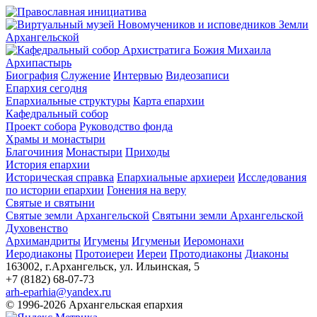
Архипастырь
Биография
Служение
Интервью
Видеозаписи
Епархия сегодня
Епархиальные структуры
Карта епархии
Кафедральный собор
Проект собора
Руководство фонда
Храмы и монастыри
Благочиния
Монастыри
Приходы
История епархии
Историческая справка
Епархиальные архиереи
Исследования
по истории епархии
Гонения на веру
Святые и святыни
Святые земли Архангельской
Святыни земли Архангельской
Духовенство
Архимандриты
Игумены
Игуменьи
Иеромонахи
Иеродиаконы
Протоиереи
Иереи
Протодиаконы
Диаконы
163002, г.Архангельск, ул. Ильинская, 5
+7 (8182) 68-07-73
arh-eparhia@yandex.ru
© 1996-2026 Архангельская епархия