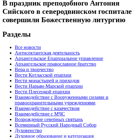
В праздник преподобного Антония
Сийского в северодвинском госпитале
совершили Божественную литургию
Разделы
Все новости
Антисектантская деятельность
Архангельское Епархиальное управление
Архангельское православное братство
Вера и творчество
Вести Котласской епархии
Вести монастырей и приходов
Вести Нарьян-Марской епархии
Вести Плесецкой епархии
Взаимодействие с Вооруженными силами и
правоохранительными учреждениями
Взаимодействие с казачеством
Взаимодействие с МЧС
Возрождение северных святынь
Всемирный Русский Народный Собор
Духовенство
Духовное образование и катехизация