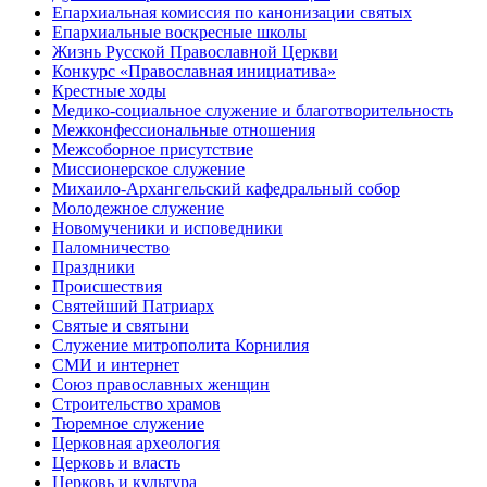
Епархиальная комиссия по канонизации святых
Епархиальные воскресные школы
Жизнь Русской Православной Церкви
Конкурс «Православная инициатива»
Крестные ходы
Медико-социальное служение и благотворительность
Межконфессиональные отношения
Межсоборное присутствие
Миссионерское служение
Михаило-Архангельский кафедральный собор
Молодежное служение
Новомученики и исповедники
Паломничество
Праздники
Происшествия
Святейший Патриарх
Святые и святыни
Служение митрополита Корнилия
СМИ и интернет
Союз православных женщин
Строительство храмов
Тюремное служение
Церковная археология
Церковь и власть
Церковь и культура