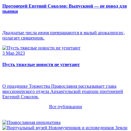
Протоиерей Евгений Соколов: Выпускной — не повод для
пьянки
Двадцатые числа июня превращаются в малый апокалипсис,
полагает священник.
3 Мар 2023
Пусть тяжелые новости не угнетают
О празднике Торжества Православия рассказывает глава
миссионерского отдела Архангельской епархии протоиерей
Евгений Соколов.
Все публикации