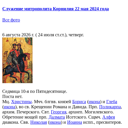
Служение митрополита Корнилия 22 мая 2024 года
Все фото
6 августа 2026 г. ( 24 июля ст.ст.), четверг.
Седмица 10-я по Пятидесятнице.
Поста нет.
Мц.
Христины
. Мчч. блгвв. князей
Бориса
(
икона
) и
Глеба
(
икона
), во св. Крещении Романа и Давида. Прп.
Поликарпа
,
архим. Печерского. Свт.
Георгия
, архиеп. Могилевского.
Обретение мощей прп.
Далмата
Исетского. Сщмч.
Алфея
диакона. Свв.
Николая
(
икона
) и
Иоанна
испп., пресвитеров.