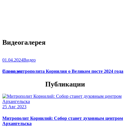
Видеогалерея
01.04.2024
Видео
Слово митрополита Корнилия о Великом посте 2024 года
Все видео
Публикации
25 Авг 2023
Митрополит Корнилий: Собор станет духовным центром
Архангельска