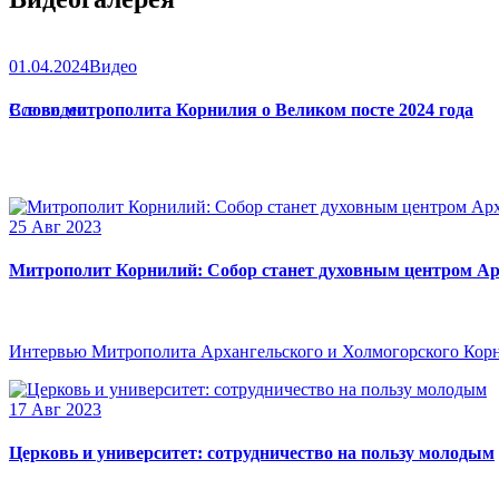
01.04.2024
Видео
Слово митрополита Корнилия о Великом посте 2024 года
Все видео
25 Авг 2023
Митрополит Корнилий: Собор станет духовным центром Ар
Интервью Митрополита Архангельского и Холмогорского Кор
17 Авг 2023
Церковь и университет: сотрудничество на пользу молодым