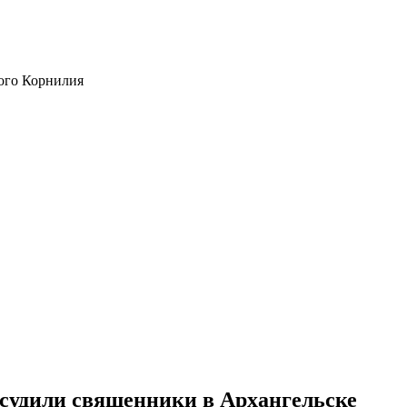
ого Корнилия
бсудили священники в Архангельске