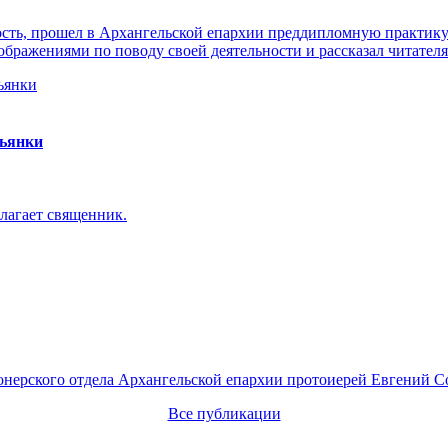
ть, прошел в Архангельской епархии преддипломную практику. 
ражениями по поводу своей деятельности и рассказал читателя
пьянки
лагает священник.
онерского отдела Архангельской епархии протоиерей Евгений С
Все публикации