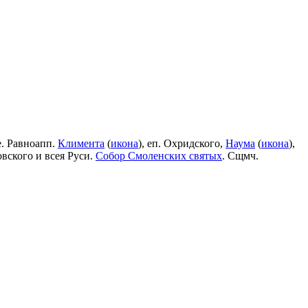
е. Равноапп.
Климента
(
икона
), еп. Охридского,
Наума
(
икона
),
овского и всея Руси.
Собор Смоленских святых
. Сщмч.