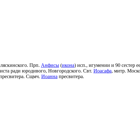
Аляскинского. Прп.
Анфисы
(
икона
) исп., игумении и 90 сестер е
риста ради юродивого, Новгородского. Свт.
Иоасафа
, митр. Моск
пресвитера. Сщмч.
Иоанна
пресвитера.