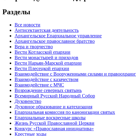
Разделы
Все новости
Антисектантская деятельность
Архангельское Епархиальное управление
Архангельское православное братство
Вера и творчество
Вести Котласской епархии
Вести монастырей и приходов
Вести Нарьян-Марской епархии
Вести Плесецкой епархии
Взаимодействие с Вооруженными силами и правоохран
Взаимодействие с казачеством
Взаимодействие с МЧС
Возрождение северных святынь
Всемирный Русский Народный Собор
Духовенство
Духовное образование и катехизация
Епархиальная комиссия по канонизации святых
Епархиальные воскресные школы
Жизнь Русской Православной Церкви
Конкурс «Православная инициатива»
Крестные ходы