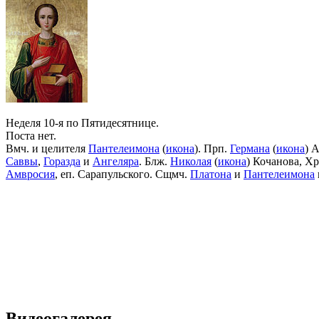
Неделя 10-я по Пятидесятнице.
Поста нет.
Вмч. и целителя
Пантелеимона
(
икона
). Прп.
Германа
(
икона
) 
Саввы
,
Горазда
и
Ангеляра
. Блж.
Николая
(
икона
) Кочанова, Х
Амвросия
, еп. Сарапульского. Сщмч.
Платона
и
Пантелеимона
Видеогалерея