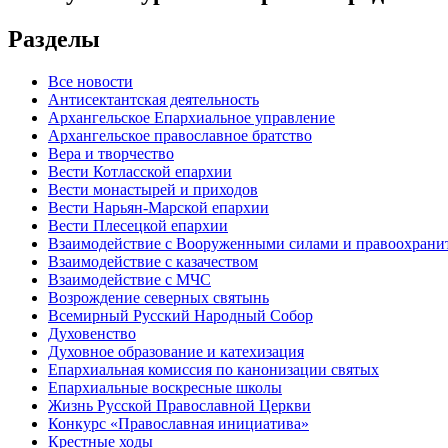
Разделы
Все новости
Антисектантская деятельность
Архангельское Епархиальное управление
Архангельское православное братство
Вера и творчество
Вести Котласской епархии
Вести монастырей и приходов
Вести Нарьян-Марской епархии
Вести Плесецкой епархии
Взаимодействие с Вооруженными силами и правоохран
Взаимодействие с казачеством
Взаимодействие с МЧС
Возрождение северных святынь
Всемирный Русский Народный Собор
Духовенство
Духовное образование и катехизация
Епархиальная комиссия по канонизации святых
Епархиальные воскресные школы
Жизнь Русской Православной Церкви
Конкурс «Православная инициатива»
Крестные ходы