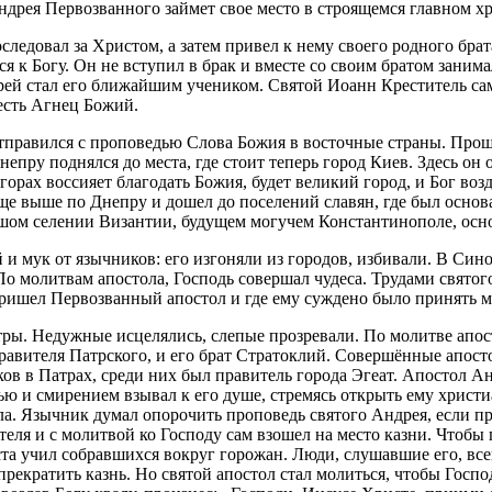
Андрея Первозванного займет свое место в строящемся главном 
довал за Христом, а затем привел к нему своего родного брата 
я к Богу. Он не вступил в брак и вместе со своим братом заним
рей стал его ближайшим учеником. Святой Иоанн Креститель са
 есть Агнец Божий.
отправился с проповедью Слова Божия в восточные страны. Пр
ру поднялся до места, где стоит теперь город Киев. Здесь он о
орах воссияет благодать Божия, будет великий город, и Бог воз
ще выше по Днепру и дошел до поселений славян, где был основ
льшом селении Византии, будущем могучем Константинополе, осн
 и мук от язычников: его изгоняли из городов, избивали. В Си
По молитвам апостола, Господь совершал чудеса. Трудами свято
пришел Первозванный апостол и где ему суждено было принять 
атры. Недужные исцелялись, слепые прозревали. По молитве апо
авителя Патрского, и его брат Стратоклий. Совершённые апост
ов в Патрах, среди них был правитель города Эгеат. Апостол Ан
вью и смирением взывал к его душе, стремясь открыть ему хрис
а. Язычник думал опорочить проповедь святого Андрея, если пре
ля и с молитвой ко Господу сам взошел на место казни. Чтобы 
реста учил собравшихся вокруг горожан. Люди, слушавшие его, вс
рекратить казнь. Но святой апостол стал молиться, чтобы Госпо