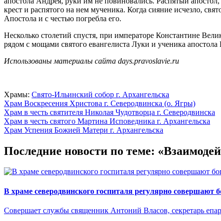
апостола Андрея, руки им не повиновались. Распятый апостол, 
крест и распятого на нем мученика. Когда сияние исчезло, св
Апостола и с честью погребла его.
Несколько столетий спустя, при императоре Константине Вел
рядом с мощами святого евангелиста Луки и ученика апостола
Использованы материалы сайта days.pravoslavie.ru
Храмы:
Свято-Ильинский cобор г. Архангельска
Храм Воскресения Христова г. Северодвинска (о. Ягры)
Храм в честь святителя Николая Чудотворца г. Северодвинска
Храм в честь святого Мартина Исповедника г. Архангельска
Храм Успения Божией Матери г. Архангельска
Последние новости по теме: «Взаимод
В храме северодвинского госпиталя регулярно совершают 
Совершает службы священник Антоний Власов, секретарь епа