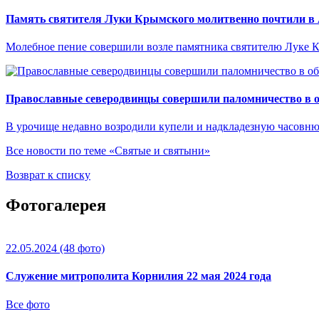
Память святителя Луки Крымского молитвенно почтили в 
Молебное пение совершили возле памятника святителю Луке К
Православные северодвинцы совершили паломничество в 
В урочище недавно возродили купели и надкладезную часовню
Все новости по теме «Святые и святыни»
Возврат к списку
Фотогалерея
22.05.2024
(48 фото)
Служение митрополита Корнилия 22 мая 2024 года
Все фото