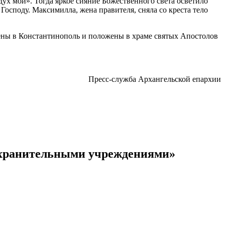
дух мой». Тогда яркое сияние Божественного света осветило
Господу. Максимилла, жена правителя, сняла со креста тело
сены в Константинополь и положены в храме святых Апостолов
Пресс-служба Архангельской епархии
оохранительными учреждениями»