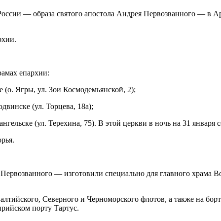
оссии — образа святого апостола Андрея Первозванного — в Ар
рхии.
рамах епархии:
(о. Ягры, ул. Зои Космодемьянской, 2);
двинске (ул. Торцева, 18а);
гельске (ул. Терехина, 75). В этой церкви в ночь на 31 января
рья.
Первозванного — изготовили специально для главного храма В
алтийского, Северного и Черноморского флотов, а также на бор
рийском порту Тартус.