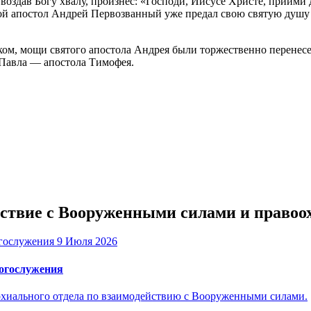
воздав Богу хвалу, произнес: «Господи, Иисусе Христе, приими 
ятой апостол Андрей Первозванный уже предал свою святую душу 
иком, мощи святого апостола Андрея были торжественно перене
 Павла — апостола Тимофея.
ействие с Вооруженными силами и прав
9 Июля 2026
богослужения
рхиального отдела по взаимодействию с Вооруженными силами.