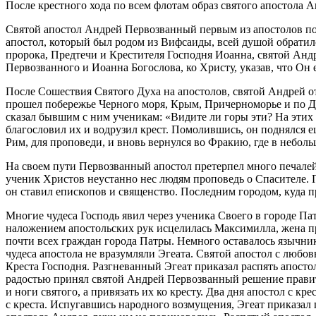
После крестного хода по всем флотам образ святого апостола 
Святой апостол Андрей Первозванный первым из апостолов после
апостол, который был родом из Вифсаиды, всей душой обратилс
пророка, Предтечи и Крестителя Господня Иоанна, святой Анд
Первозванного и Иоанна Богослова, ко Христу, указав, что Он
После Сошествия Святого Духа на апостолов, святой Андрей 
прошел побережье Черного моря, Крым, Причерноморье и по Днеп
сказал бывшим с ним ученикам: «Видите ли горы эти? На этих г
благословил их и водрузил крест. Помолившись, он поднялся е
Рим, для проповеди, и вновь вернулся во Фракию, где в небо
На своем пути Первозванный апостол претерпел много печалей
ученик Христов неустанно нес людям проповедь о Спасителе. 
он ставил епископов и священство. Последним городом, куда 
Многие чудеса Господь явил через ученика Своего в городе П
наложением апостольских рук исцелилась Максимилла, жена пр
почти всех граждан города Патры. Немного оставалось язычник
чудеса апостола не вразумляли Эгеата. Святой апостол с любо
Креста Господня. Разгневанный Эгеат приказал распять апостол
радостью принял святой Андрей Первозванный решение правите
и ноги святого, а привязать их ко кресту. Два дня апостол с к
с креста. Испугавшись народного возмущения, Эгеат приказал п