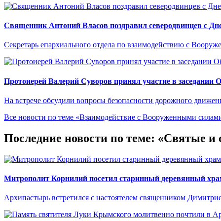
Священник Антоний Власов поздравил северодвинцев с Дне
Секретарь епархиального отдела по взаимодействию с Вооруж
Протоиерей Валерий Суворов принял участие в заседании 
На встрече обсудили вопросы безопасности дорожного движен
Все новости по теме «Взаимодействие с Вооруженными сила
Последние новости по теме: «Святые и
Митрополит Корнилий посетил старинный деревянный храм
Архипастырь встретился с настоятелем священником Димитри