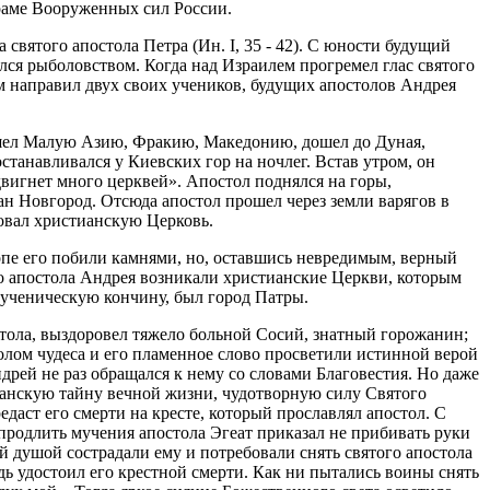
храме Вооруженных сил России.
святого апостола Петра (Ин. I, 35 - 42). С юности будущий
ался рыболовством. Когда над Израилем прогремел глас святого
м направил двух своих учеников, будущих апостолов Андрея
ошел Малую Азию, Фракию, Македонию, дошел до Дуная,
станавливался у Киевских гор на ночлег. Встав утром, он
двигнет много церквей». Апостол поднялся на горы,
ан Новгород. Отсюда апостол прошел через земли варягов в
овал христианскую Церковь.
нопе его побили камнями, но, оставшись невредимым, верный
го апостола Андрея возникали христианские Церкви, которым
мученическую кончину, был город Патры.
стола, выздоровел тяжело больной Сосий, знатный горожанин;
олом чудеса и его пламенное слово просветили истинной верой
дрей не раз обращался к нему со словами Благовестия. Но даже
тианскую тайну вечной жизни, чудотворную силу Святого
даст его смерти на кресте, который прославлял апостол. С
продлить мучения апостола Эгеат приказал не прибивать руки
ей душой сострадали ему и потребовали снять святого апостола
дь удостоил его крестной смерти. Как ни пытались воины снять