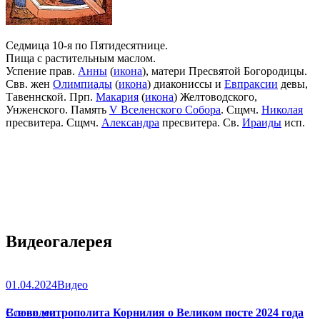
Седмица 10-я по Пятидесятнице.
Пища с растительным маслом.
Успение прав.
Анны
(
икона
), матери Пресвятой Богородицы.
Свв. жен
Олимпиады
(
икона
) диакониссы и
Евпраксии
девы,
Тавеннской. Прп.
Макария
(
икона
) Желтоводского,
Унженского. Память
V Вселенского Собора
. Сщмч.
Николая
пресвитера. Сщмч.
Александра
пресвитера. Св.
Ираиды
исп.
Видеогалерея
01.04.2024
Видео
Слово митрополита Корнилия о Великом посте 2024 года
Все видео