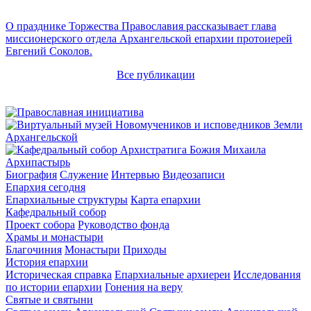
О празднике Торжества Православия рассказывает глава
миссионерского отдела Архангельской епархии протоиерей
Евгений Соколов.
Все публикации
Архипастырь
Биография
Служение
Интервью
Видеозаписи
Епархия сегодня
Епархиальные структуры
Карта епархии
Кафедральный собор
Проект собора
Руководство фонда
Храмы и монастыри
Благочиния
Монастыри
Приходы
История епархии
Историческая справка
Епархиальные архиереи
Исследования
по истории епархии
Гонения на веру
Святые и святыни