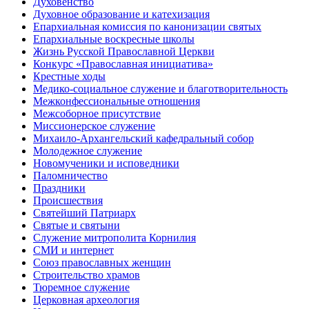
Духовенство
Духовное образование и катехизация
Епархиальная комиссия по канонизации святых
Епархиальные воскресные школы
Жизнь Русской Православной Церкви
Конкурс «Православная инициатива»
Крестные ходы
Медико-социальное служение и благотворительность
Межконфессиональные отношения
Межсоборное присутствие
Миссионерское служение
Михаило-Архангельский кафедральный собор
Молодежное служение
Новомученики и исповедники
Паломничество
Праздники
Происшествия
Святейший Патриарх
Святые и святыни
Служение митрополита Корнилия
СМИ и интернет
Союз православных женщин
Строительство храмов
Тюремное служение
Церковная археология