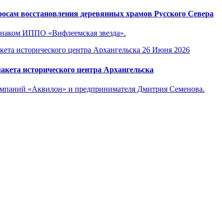
осам восстановления деревянных храмов Русского Севера
знаком ИППО «Вифлеемская звезда».
26 Июня 2026
акета исторического центра Архангельска
компаний «Аквилон» и предпринимателя Дмитрия Семенова.