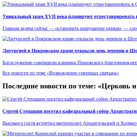
Уникальный храм XVII века планируют отреставрировать 
Главная задача сейчас — остановить разрушение церкви, — со
Литургией в Покровском храме открыли день деревни в Ш
Богослужение совершили клирики Пинежского благочиния иер
Все новости по теме «Возрождение северных святынь»
Последние новости по теме: «Церковь и
Сергей Степашин посетил кафедральный собор Архистрати
Высокого гостя встретил митрополит Архангельский и Холмо