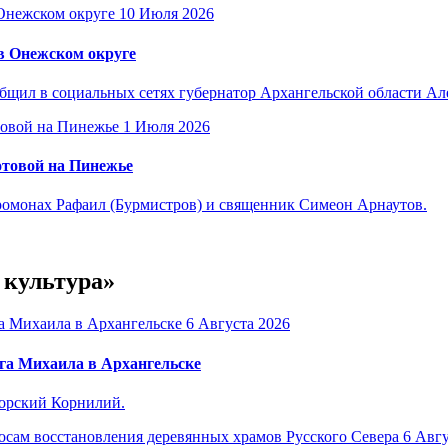
10 Июля 2026
в Онежском округе
общил в социальных сетях губернатор Архангельской области А
1 Июля 2026
отовой на Пинежье
омонах Рафаил (Бурмистров) и священник Симеон Арнаутов.
 культура»
6 Августа 2026
га Михаила в Архангельске
горский Корнилий.
6 Авгу