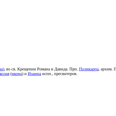
на
), во св. Крещении Романа и Давида. Прп.
Поликарпа
, архим. 
колая
(
икона
) и
Иоанна
испп., пресвитеров.