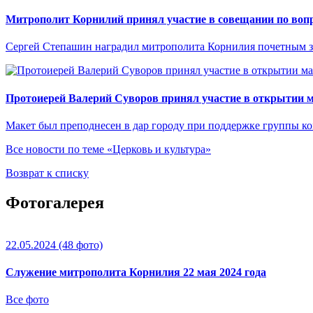
Митрополит Корнилий принял участие в совещании по вопр
Сергей Степашин наградил митрополита Корнилия почетным 
Протоиерей Валерий Суворов принял участие в открытии м
Макет был преподнесен в дар городу при поддержке группы 
Все новости по теме «Церковь и культура»
Возврат к списку
Фотогалерея
22.05.2024
(48 фото)
Служение митрополита Корнилия 22 мая 2024 года
Все фото