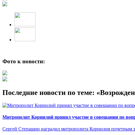
Фото к новости:
Последние новости по теме: «Возрожде
Митрополит Корнилий принял участие в совещании по вопр
Сергей Степашин наградил митрополита Корнилия почетным 