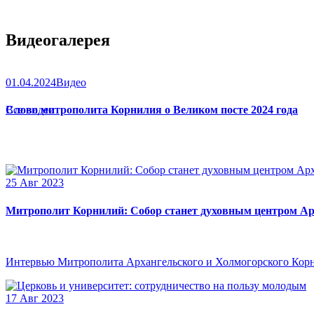
Видеогалерея
01.04.2024
Видео
Слово митрополита Корнилия о Великом посте 2024 года
Все видео
25 Авг 2023
Митрополит Корнилий: Собор станет духовным центром Ар
Интервью Митрополита Архангельского и Холмогорского Кор
17 Авг 2023