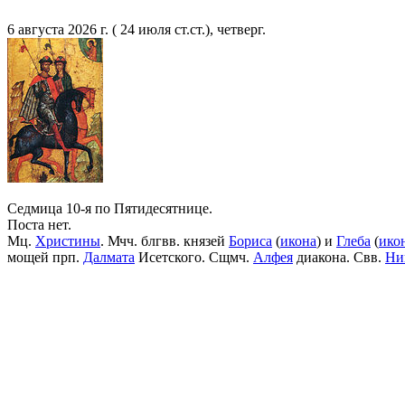
6 августа 2026 г. ( 24 июля ст.ст.), четверг.
Седмица 10-я по Пятидесятнице.
Поста нет.
Мц.
Христины
. Мчч. блгвв. князей
Бориса
(
икона
) и
Глеба
(
ико
мощей прп.
Далмата
Исетского. Сщмч.
Алфея
диакона. Свв.
Ни