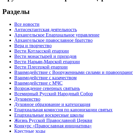
Разделы
Все новости
Антисектантская деятельность
Архангельское Епархиальное управление
Архангельское православное братство
Вера и творчество
Вести Котласской епархии
Вести монастырей и приходов
Вести Нарьян-Марской епархии
Вести Плесецкой епархии
Взаимодействие с Вооруженными силами и правоохран
Взаимодействие с казачеством
Взаимодействие с МЧС
Возрождение северных святынь
Всемирный Русский Народный Собор
Духовенство
Духовное образование и катехизация
Епархиальная комиссия по канонизации святых
Епархиальные воскресные школы
Жизнь Русской Православной Церкви
Конкурс «Православная инициатива»
Крестные ходы