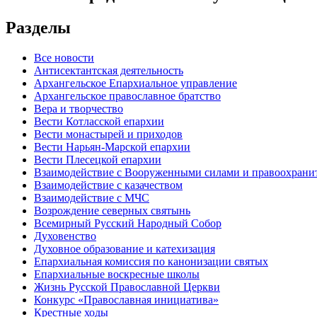
Разделы
Все новости
Антисектантская деятельность
Архангельское Епархиальное управление
Архангельское православное братство
Вера и творчество
Вести Котласской епархии
Вести монастырей и приходов
Вести Нарьян-Марской епархии
Вести Плесецкой епархии
Взаимодействие с Вооруженными силами и правоохран
Взаимодействие с казачеством
Взаимодействие с МЧС
Возрождение северных святынь
Всемирный Русский Народный Собор
Духовенство
Духовное образование и катехизация
Епархиальная комиссия по канонизации святых
Епархиальные воскресные школы
Жизнь Русской Православной Церкви
Конкурс «Православная инициатива»
Крестные ходы