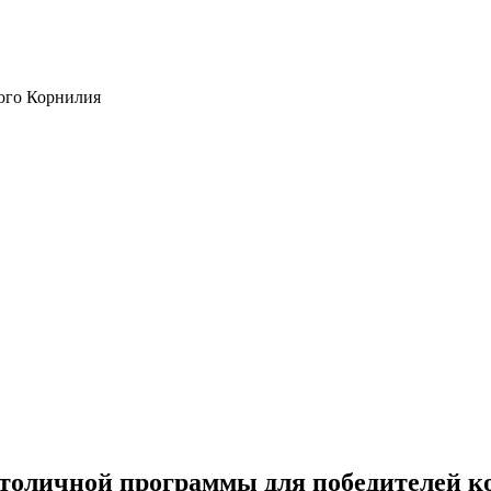
ого Корнилия
толичной программы для победителей к