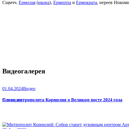
Сщмчч.
Ермолая
(
икона
),
Ермиппа
и
Ермократа
, иереев Ником
Видеогалерея
01.04.2024
Видео
Слово митрополита Корнилия о Великом посте 2024 года
Все видео