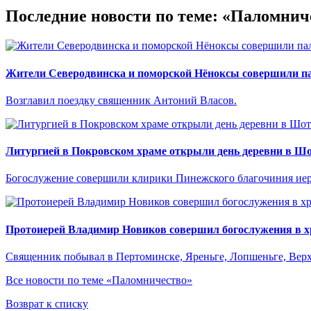
Последние новости по теме: «Паломнич
Жители Северодвинска и поморской Нёноксы совершили па
Возглавил поездку священник Антоний Власов.
Литургией в Покровском храме открыли день деревни в Ш
Богослужение совершили клирики Пинежского благочиния иер
Протоиерей Владимир Новиков совершил богослужения в хр
Священник побывал в Пертоминске, Яреньге, Лопшеньге, Верх
Все новости по теме «Паломничество»
Возврат к списку