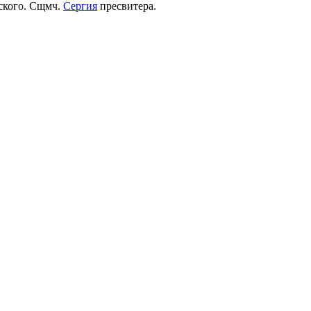
рского. Сщмч.
Сергия
пресвитера.