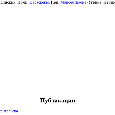
идийских. Прмц.
Параскевы
. Прп.
Моисея
(
икона
) Угрина, Пече
Публикации