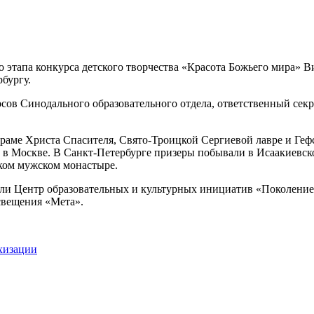
 этапа конкурса детского творчества «Красота Божьего мира» 
бургу.
рсов Синодального образовательного отдела, ответственный сек
Храме Христа Спасителя, Свято-Троицкой Сергиевой лавре и Ге
 Москве. В Санкт-Петербурге призеры побывали в Исаакиевском
ком мужском монастыре.
али Центр образовательных и культурных инициатив «Поколение
свещения «Мета».
ехизации