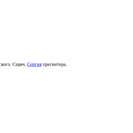
рского. Сщмч.
Сергия
пресвитера.