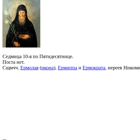
Седмица 10-я по Пятидесятнице.
Поста нет.
Сщмчч.
Ермолая
(
икона
),
Ермиппа
и
Ермократа
, иереев Ником