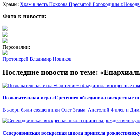
Храмы:
Храм в честь Покрова Пресвятой Богородицы г.Новод
Фото к новости:
Персоналии:
Протоиерей Владимир Новиков
Последние новости по теме: «Епархиа
Познавательная игра «Сретение» объединила воскресные 
В жюри были священники Олег Згама, Анатолий Филев и Дим
Северодвинская воскресная школа принесла рождественску