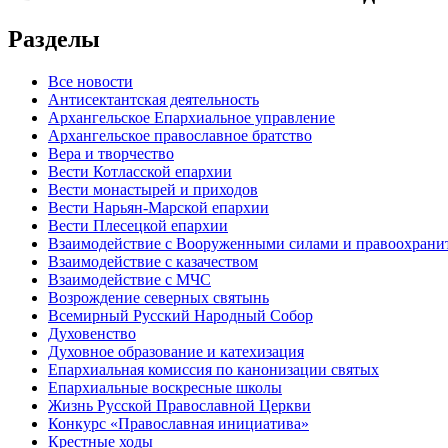
Разделы
Все новости
Антисектантская деятельность
Архангельское Епархиальное управление
Архангельское православное братство
Вера и творчество
Вести Котласской епархии
Вести монастырей и приходов
Вести Нарьян-Марской епархии
Вести Плесецкой епархии
Взаимодействие с Вооруженными силами и правоохран
Взаимодействие с казачеством
Взаимодействие с МЧС
Возрождение северных святынь
Всемирный Русский Народный Собор
Духовенство
Духовное образование и катехизация
Епархиальная комиссия по канонизации святых
Епархиальные воскресные школы
Жизнь Русской Православной Церкви
Конкурс «Православная инициатива»
Крестные ходы