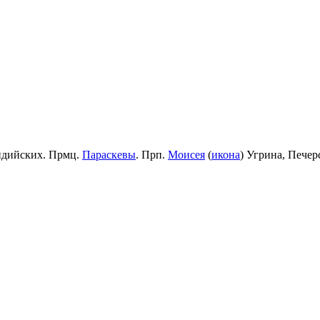
идийских. Прмц.
Параскевы
. Прп.
Моисея
(
икона
) Угрина, Пече