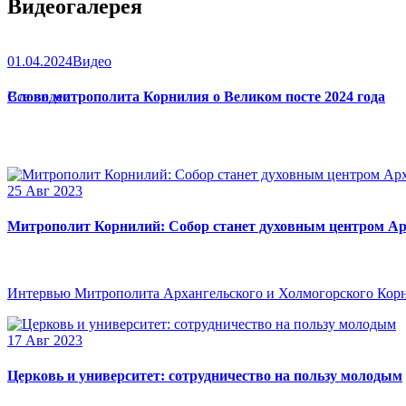
Видеогалерея
01.04.2024
Видео
Слово митрополита Корнилия о Великом посте 2024 года
Все видео
25 Авг 2023
Митрополит Корнилий: Собор станет духовным центром Ар
Интервью Митрополита Архангельского и Холмогорского Кор
17 Авг 2023
Церковь и университет: сотрудничество на пользу молодым